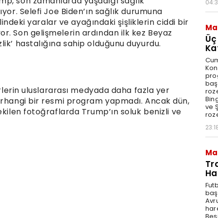
mp, son zamanlarda yaşadığı sağlık
04:
ıyor. Selefi Joe Biden’ın sağlık durumuna
lindeki yaralar ve ayağındaki şişliklerin ciddi bir
Ma
r. Son gelişmelerin ardından ilk kez Beyaz
Üç
lik’ hastalığına sahip olduğunu duyurdu.
Ka
Cum
Kon
pro
baş
erlerin uluslararası medyada daha fazla yer
roze
Bin
herhangi bir resmi program yapmadı. Ancak dün,
ve Ş
ekilen fotoğraflarda Trump’ın soluk benizli ve
roze
23:1
Ma
Tr
Ha
Fut
baş
Avr
har
Beş