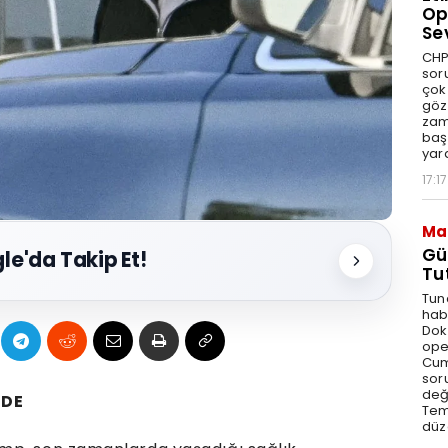
Op
Se
CHP
sor
çok 
göz
zam
baş
yar
17:17
Ma
Gü
le'da Takip Et!
Tu
Tun
hab
Dok
ope
Cum
sor
değe
MDE
Tem
düz