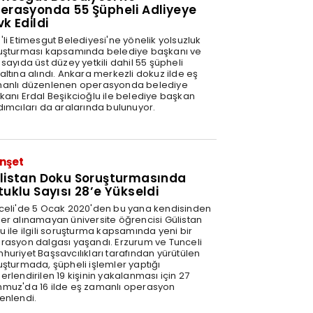
erasyonda 55 Şüpheli Adliyeye
vk Edildi
'li Etimesgut Belediyesi'ne yönelik yolsuzluk
uşturması kapsamında belediye başkanı ve
sayıda üst düzey yetkili dahil 55 şüpheli
altına alındı. Ankara merkezli dokuz ilde eş
anlı düzenlenen operasyonda belediye
kanı Erdal Beşikcioğlu ile belediye başkan
dımcıları da aralarında bulunuyor.
nşet
listan Doku Soruşturmasında
tuklu Sayısı 28’e Yükseldi
celi'de 5 Ocak 2020'den bu yana kendisinden
er alınamayan üniversite öğrencisi Gülistan
u ile ilgili soruşturma kapsamında yeni bir
rasyon dalgası yaşandı. Erzurum ve Tunceli
huriyet Başsavcılıkları tarafından yürütülen
uşturmada, şüpheli işlemler yaptığı
rlendirilen 19 kişinin yakalanması için 27
muz'da 16 ilde eş zamanlı operasyon
enlendi.