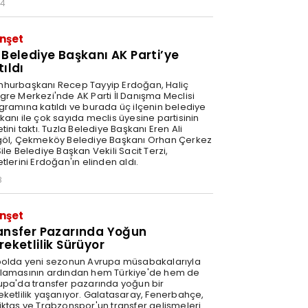
34
nşet
 Belediye Başkanı AK Parti’ye
tıldı
hurbaşkanı Recep Tayyip Erdoğan, Haliç
gre Merkezi'nde AK Parti İl Danışma Meclisi
gramına katıldı ve burada üç ilçenin belediye
kanı ile çok sayıda meclis üyesine partisinin
tini taktı. Tuzla Belediye Başkanı Eren Ali
göl, Çekmeköy Belediye Başkanı Orhan Çerkez
ile Belediye Başkan Vekili Sacit Terzi,
tlerini Erdoğan'ın elinden aldı.
8
nşet
ansfer Pazarında Yoğun
reketlilik Sürüyor
bolda yeni sezonun Avrupa müsabakalarıyla
lamasının ardından hem Türkiye'de hem de
upa'da transfer pazarında yoğun bir
eketlilik yaşanıyor. Galatasaray, Fenerbahçe,
iktaş ve Trabzonspor'un transfer gelişmeleri