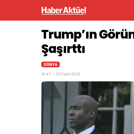
Trump’ın Görün
Şaşırttı
DÜNYA
19:47 — 02 Eylül 2025