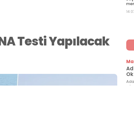
mer
14:0