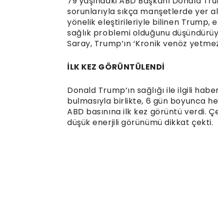
79 yaşındaki ABD Başkanı Donald Tru
sorunlarıyla sıkça manşetlerde yer al
yönelik eleştirileriyle bilinen Trump, e
sağlık problemi olduğunu düşündürüyo
Saray, Trump’ın ‘Kronik venöz yetmez
İLK KEZ GÖRÜNTÜLENDİ
Donald Trump’ın sağlığı ile ilgili hab
bulmasıyla birlikte, 6 gün boyunca 
ABD basınına ilk kez görüntü verdi. Ç
düşük enerjili görünümü dikkat çekti.