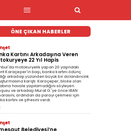
ÖNE ÇIKAN HABERLER
nşet
nka Kartını Arkadaşına Veren
tokuryeye 22 Yıl Hapis
anbul'da motokuryelik yapan 20 yaşındaki
ent Karaçeper'in başı, banka kartını ödünç
diği arkadaşı yüzünden büyük bir dolandırıcılık
uşturmasına karıştı. Karaçeper, bloke olan
abına havale yapılamadığını söyleyen
şusu ve arkadaşı Murat G.'ye önce IBAN
arasını, ardından da parayı çekmesi için
a kartını ve şifresini verdi.
3
nşet
imesgut Belediyesi’ne