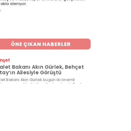
akla izleniyor.
7