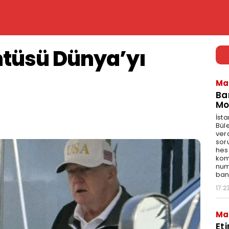
tüsü Dünya’yı
Ma
Ba
Mo
İst
Bül
ver
sor
hes
kom
num
bank
17:2
Ma
Et