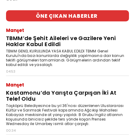
ÖNE ÇIKAN HABERLER
Manşet
TBMM’de Şehit Aileleri ve Gazilere Yeni
Haklar Kabul Edildi
TBMM GENEL KURULUNDA YASA KABUL EDİLDİ TBMM Genel
Kurulu'nda bazı kanunlarda değişiklik yapılmasına dair kanun
teklifi görüşmeleri tamamlandı. Görüşmelerin ardından teklif
kabul edildi ve yasalaştı.
04:53
Manşet
Kastamonu’da Yarışta Çarpışan İki At
Telef Oldu
Taşköprü Belediyesince bu yıl 36'ncısı düzenlenen Uluslararası
Kültür ve Sarımsak Festivali kapsamında Ağcıkişi Mahallesi
Kabayazı mevkisinde at yarışı yapıldı. B Grubu İngiliz atlarının
koşusunda binicisiz şekilde ters yönde koşan Prenses
Wednesday ile Umarbey isimli atlar çarpıştı.
00:34