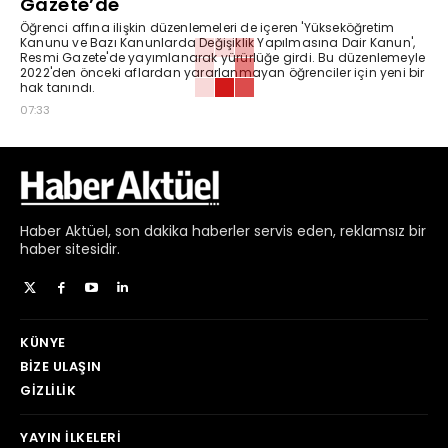
Gazete’de
Öğrenci affına ilişkin düzenlemeleri de içeren 'Yükseköğretim
Kanunu ve Bazı Kanunlarda Değişiklik Yapılmasına Dair Kanun',
Resmi Gazete'de yayımlanarak yürürlüğe girdi. Bu düzenlemeyle
2022'den önceki aflardan yararlanmayan öğrenciler için yeni bir
hak tanındı.
07:33
Haber
Aktüel,
son dakika haberler
servis eden, reklamsız bir
haber sitesidir.
KÜNYE
BIZE ULAŞIN
GIZLILIK
YAYIN İLKELERI