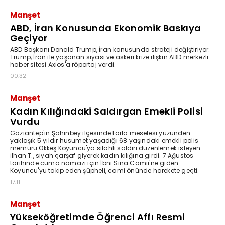
Manşet
ABD, İran Konusunda Ekonomik Baskıya
Geçiyor
ABD Başkanı Donald Trump, İran konusunda strateji değiştiriyor.
Trump, İran ile yaşanan siyasi ve askeri krize ilişkin ABD merkezli
haber sitesi Axios'a röportaj verdi.
00:32
Manşet
Kadın Kılığındaki Saldırgan Emekli Polisi
Vurdu
Gaziantep'in Şahinbey ilçesinde tarla meselesi yüzünden
yaklaşık 5 yıldır husumet yaşadığı 68 yaşındaki emekli polis
memuru Ökkeş Koyuncu'ya silahlı saldırı düzenlemek isteyen
İlhan T., siyah çarşaf giyerek kadın kılığına girdi. 7 Ağustos
tarihinde cuma namazı için İbni Sina Camii'ne giden
Koyuncu'yu takip eden şüpheli, cami önünde harekete geçti.
17:11
Manşet
Yükseköğretimde Öğrenci Affı Resmi