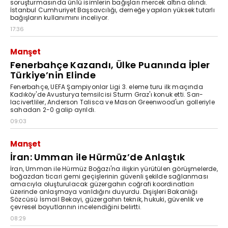
soruşturmasında ünlü isimlerin bağışları mercek altına alındı.
İstanbul Cumhuriyet Başsavcılığı, derneğe yapılan yüksek tutarlı
bağışların kullanımını inceliyor.
17:36
Manşet
Fenerbahçe Kazandı, Ülke Puanında İpler
Türkiye’nin Elinde
Fenerbahçe, UEFA Şampiyonlar Ligi 3. eleme turu ilk maçında
Kadıköy'de Avusturya temsilcisi Sturm Graz'ı konuk etti. Sarı-
lacivertliler, Anderson Talisca ve Mason Greenwood'un golleriyle
sahadan 2-0 galip ayrıldı.
09:03
Manşet
İran: Umman ile Hürmüz’de Anlaştık
İran, Umman ile Hürmüz Boğazı'na ilişkin yürütülen görüşmelerde,
boğazdan ticari gemi geçişlerinin güvenli şekilde sağlanması
amacıyla oluşturulacak güzergahın coğrafi koordinatları
üzerinde anlaşmaya varıldığını duyurdu. Dışişleri Bakanlığı
Sözcüsü İsmail Bekayi, güzergahın teknik, hukuki, güvenlik ve
çevresel boyutlarının incelendiğini belirtti.
08:29