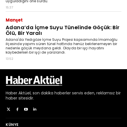
Haber
Aktüel,
son dakika haberler
servis eden, reklamsız bir
haber sitesidir.
KÜNYE