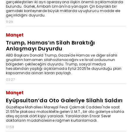
gerçekleştirilen iki ayrı operasyona ilişkin önemli açıklamalarda
bulundu. Gürlek, Ambarlı Limanı'na yanaşan Çin bayraklı bir
gemideki konteynerde büyük miktarda uyuşturucu madde ele
geçirildiğini duyurdu.
11:29
Manşet
Trump, Hamas’ın Silah Bıraktığı
Anlaşmayı Duyurdu
ABD Başkanı Donald Trump, Gazze'de Hamas ve diğer silahlı
grupların tamamen silahsızlanacağını ve İsrail ordusunun
bölgeden çekileceğini duyurdu. Trump, sosyal medya
hesabından yaptığı açıklamada Eylül 2025'te duyurduğu plan
kapsamında alınan kararı paylaştı.
03:27
Manşet
Eyüpsultan’da Oto Galeriye Silahlı Saldırı
Güzeltepe Mahallesi Mareşal Fevzi Çakmak Caddesi'nde saat
21.55'te plakasız motosikletle gelen U.M.T., bir oto galeriye silahla
ateş açarak dört kişiyi yaraladı. Yaralılardan Ensar Sever
doktorların müdahalesine rağmen kurtarılamadı.
01:58