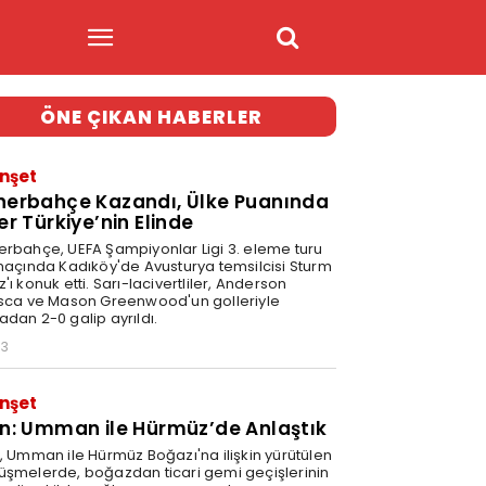
ÖNE ÇIKAN HABERLER
nşet
nerbahçe Kazandı, Ülke Puanında
er Türkiye’nin Elinde
erbahçe, UEFA Şampiyonlar Ligi 3. eleme turu
 maçında Kadıköy'de Avusturya temsilcisi Sturm
'ı konuk etti. Sarı-lacivertliler, Anderson
isca ve Mason Greenwood'un golleriyle
adan 2-0 galip ayrıldı.
03
nşet
an: Umman ile Hürmüz’de Anlaştık
n, Umman ile Hürmüz Boğazı'na ilişkin yürütülen
üşmelerde, boğazdan ticari gemi geçişlerinin