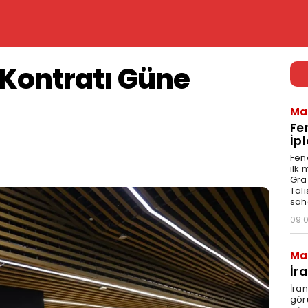
 Kontratı Güne
Ma
Fe
İpl
Fen
ilk
Graz
Tal
sah
09:
Ma
İr
İra
gör