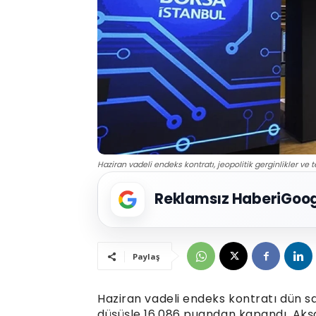
Haziran vadeli endeks kontratı, jeopolitik gerginlikler ve t
Reklamsız Haberi
Goog
Paylaş
Haziran vadeli endeks kontratı dün sat
düşüşle 16.086 puandan kapandı. Akş