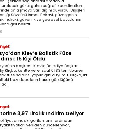
enli şekilde sağlanması amacıyla
şturulacak güzergahın coğrafi koordinatları
rinde anlaşmaya varıldığını duyurdu. Dışişleri
anlığı Sözcüsü İsmail Bekayi, güzergahın
ik, hukuki, güvenlik ve çevresel boyutlarının
lendiğini belirtti.
29
nşet
sya’dan Kiev’e Balistik Füze
dırısı: 15 Kişi Öldü
ayna'nın başkenti Kiev'in Belediye Başkanı
liy Kliçko, kentte yerel saat 01.33'ten itibaren
stik füze saldırısı yapıldığını duyurdu. Kliçko, iki
tteki bazı depoların hasar gördüğünü
ladı.
nşet
orine 3,97 Liralık İndirim Geliyor
rol fiyatlarındaki gerilemenin ardından
yakıt fiyatları yeniden güncelleniyor,