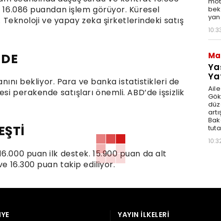
moto
t 16.086 puandan işlem görüyor. Küresel
bek
yan
. Teknoloji ve yapay zeka şirketlerindeki satış
10:3
Ma
NDE
Ya
Ya
anını bekliyor. Para ve banka istatistikleri de
Ail
esi perakende satışları önemli. ABD’de işsizlik
Gök
düz
artı
Bak
EŞTİ
tut
10:3
6.000 puan ilk destek. 15.900 puan da alt
ve 16.300 puan takip ediliyor.
YE
YAYIN İLKELERI