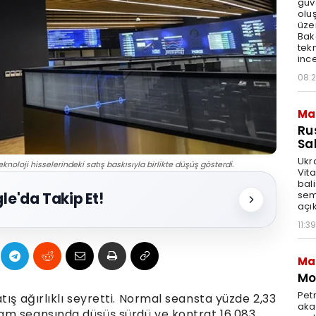
güv
olu
üze
Bak
tekn
ince
08:
Ma
Ru
Sal
Ukr
eknoloji hisselerindeki satış baskısıyla birlikte düşüş gösterdi.
Vita
bali
sem
le'da Takip Et!
açık
11:39
Ma
Mot
Pet
ış ağırlıklı seyretti. Normal seansta yüzde 2,33
akar
am seansında düşüş sürdü ve kontrat 16.083