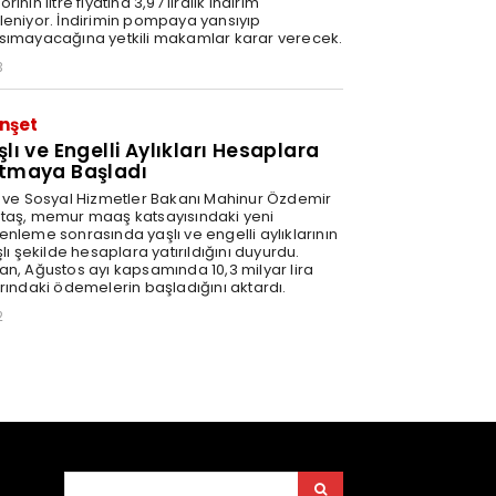
rinin litre fiyatına 3,97 liralık indirim
leniyor. İndirimin pompaya yansıyıp
sımayacağına yetkili makamlar karar verecek.
3
nşet
şlı ve Engelli Aylıkları Hesaplara
tmaya Başladı
e ve Sosyal Hizmetler Bakanı Mahinur Özdemir
taş, memur maaş katsayısındaki yeni
enleme sonrasında yaşlı ve engelli aylıklarının
şlı şekilde hesaplara yatırıldığını duyurdu.
an, Ağustos ayı kapsamında 10,3 milyar lira
arındaki ödemelerin başladığını aktardı.
2