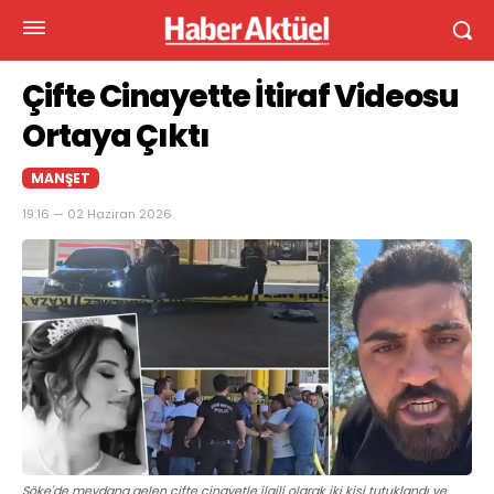
Çifte Cinayette İtiraf Videosu
Ortaya Çıktı
MANŞET
19:16 — 02 Haziran 2026
Söke'de meydana gelen çifte cinayetle ilgili olarak iki kişi tutuklandı ve