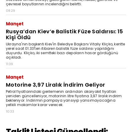
çevresel boyutlarının incelendiğini belirtti.
08:29
Manşet
Rusya’dan Kiev’e Balistik Füze Saldırısı: 15
Kişi Öldü
Ukrayna'nın başkenti Kiev'in Belediye Başkanı Vitaliy Kliçko, kentte
yerel saat 01.33'ten itibaren balistik füze saldırısı yapıldığını
duyurdu. Kliçko, iki semtteki bazı depoların hasar gördüğünü
açıkladı.
11:39
Manşet
Motorine 3,97 Liralık İndirim Geliyor
Petrol fiyatlarındaki gerilemenin ardından akaryakıt fiyatları
yeniden güncelleniyor, motorinin litre fiyatına 3,97 liralık indirim
bekleniyor. İndirimin pompaya yansıyıp yansımayacağına
yetkili makamlar karar verecek.
10:33