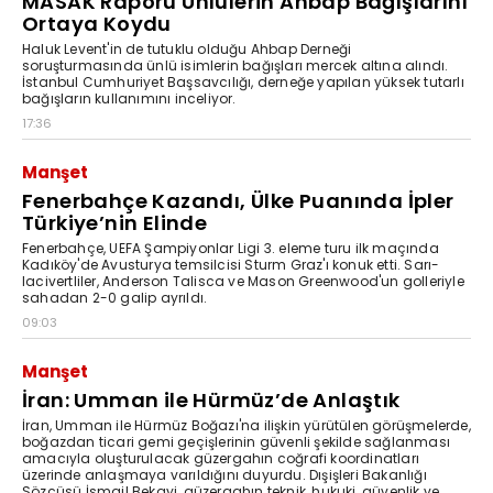
MASAK Raporu Ünlülerin Ahbap Bağışlarını
Ortaya Koydu
Haluk Levent'in de tutuklu olduğu Ahbap Derneği
soruşturmasında ünlü isimlerin bağışları mercek altına alındı.
İstanbul Cumhuriyet Başsavcılığı, derneğe yapılan yüksek tutarlı
bağışların kullanımını inceliyor.
17:36
Manşet
Fenerbahçe Kazandı, Ülke Puanında İpler
Türkiye’nin Elinde
Fenerbahçe, UEFA Şampiyonlar Ligi 3. eleme turu ilk maçında
Kadıköy'de Avusturya temsilcisi Sturm Graz'ı konuk etti. Sarı-
lacivertliler, Anderson Talisca ve Mason Greenwood'un golleriyle
sahadan 2-0 galip ayrıldı.
09:03
Manşet
İran: Umman ile Hürmüz’de Anlaştık
İran, Umman ile Hürmüz Boğazı'na ilişkin yürütülen görüşmelerde,
boğazdan ticari gemi geçişlerinin güvenli şekilde sağlanması
amacıyla oluşturulacak güzergahın coğrafi koordinatları
üzerinde anlaşmaya varıldığını duyurdu. Dışişleri Bakanlığı
Sözcüsü İsmail Bekayi, güzergahın teknik, hukuki, güvenlik ve