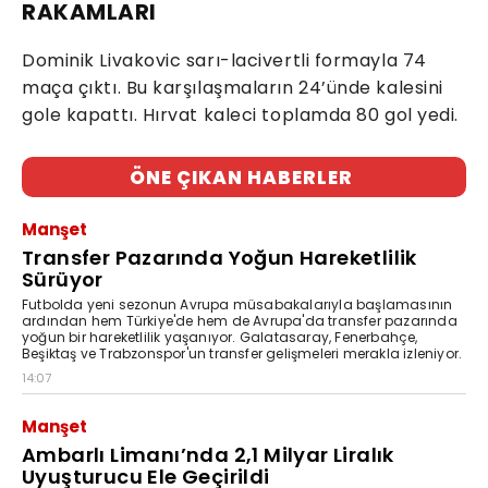
RAKAMLARI
Dominik Livakovic sarı-lacivertli formayla 74
maça çıktı. Bu karşılaşmaların 24’ünde kalesini
gole kapattı. Hırvat kaleci toplamda 80 gol yedi.
ÖNE ÇIKAN HABERLER
Manşet
Transfer Pazarında Yoğun Hareketlilik
Sürüyor
Futbolda yeni sezonun Avrupa müsabakalarıyla başlamasının
ardından hem Türkiye'de hem de Avrupa'da transfer pazarında
yoğun bir hareketlilik yaşanıyor. Galatasaray, Fenerbahçe,
Beşiktaş ve Trabzonspor'un transfer gelişmeleri merakla izleniyor.
14:07
Manşet
Ambarlı Limanı’nda 2,1 Milyar Liralık
Uyuşturucu Ele Geçirildi