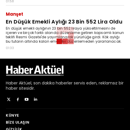
01:58
Manşet
En Düşük Emekli Aylığı 23 Bin 552 Lira Oldu
En düşük emekli aylığının 23 bin 552 liraya yükseltilmesini de
içeren ve birçok farklı alanda düzenleme getiren kapsamlı kanun
teklifi Resmi Gazete'de yayımlanarak yürürlüğe girdi. Kök aylığı
bu tutarın altında kalan emekliler düzenlemeden yararlanacak.
01:33
Haber
Aktüel,
son dakika haberler
servis eden, reklamsız bir
haber sitesidir.
KÜNYE
BIZE ULAŞIN
GIZLILIK