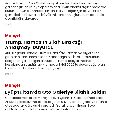
Adalet Bakanı Akın Gürlek, sosyal medya hesabından bugün
gerçekleştirilen iki ayrı operasyona ilişkin önemli açıklamalarda
bulundu. Gürlek, Ambarlı Limanı'na yanaşan Çin bayraklı bir
gemideki konteynerde büyük miktarda uyuşturucu madde ele
geçirildiğini duyurdu.
11:29
Manşet
Trump, Hamas’ın Silah Bıraktığı
Anlaşmayı Duyurdu
ABD Başkanı Donald Trump, Gazze'de Hamas ve diğer silahlı
grupların tamamen silahsızlanacağını ve İsrail ordusunun
bölgeden çekileceğini duyurdu. Trump, sosyal medya
hesabından yaptığı açıklamada Eylül 2025'te duyurduğu plan
kapsamında alınan kararı paylaştı.
03:27
Manşet
Eyüpsultan’da Oto Galeriye Silahlı Saldırı
Güzeltepe Mahallesi Mareşal Fevzi Çakmak Caddesi'nde saat
21.55'te plakasız motosikletle gelen U.M.T., bir oto galeriye silahla
ateş açarak dört kişiyi yaraladı. Yaralılardan Ensar Sever
doktorların müdahalesine rağmen kurtarılamadı.