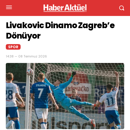
Livakovic Dinamo Zagreb’e
Dönüyor
SPOR
14:38 — 08 Temmuz 2026