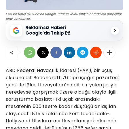
FAA, bir uçuş okuluna ait uçağın JetBlue yolcu jetiyle neredeyse çarpıştığı
olayı araştırıyor.
Reklamsız Haberi
Google'da Takip Et!
ABD Federal Havacılık İdaresi (FAA), bir uçuş
okuluna ait Beechcraft 76 tipi uçağın pazartesi
günü JetBlue Havayolları’na ait bir yolcu jetiyle
neredeyse çarpışmak üzere olduğu olayla ilgili
soruşturma başlattı. İki uçak arasındaki
mesafenin 500 feet’e kadar düştüğü anlaşılan
olay, saat 18.15 sıralarında Fort Lauderdale-
Hollywood Uluslararası Havaalanı yakınlarında
meydana geldi. JetBlue’nun 1256 sefer sayılı