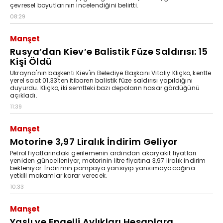
çevresel boyutlarının incelendiğini belirtti.
08:29
Manşet
Rusya’dan Kiev’e Balistik Füze Saldırısı: 15
Kişi Öldü
Ukrayna'nın başkenti Kiev'in Belediye Başkanı Vitaliy Kliçko, kentte
yerel saat 01.33'ten itibaren balistik füze saldırısı yapıldığını
duyurdu. Kliçko, iki semtteki bazı depoların hasar gördüğünü
açıkladı.
11:39
Manşet
Motorine 3,97 Liralık İndirim Geliyor
Petrol fiyatlarındaki gerilemenin ardından akaryakıt fiyatları
yeniden güncelleniyor, motorinin litre fiyatına 3,97 liralık indirim
bekleniyor. İndirimin pompaya yansıyıp yansımayacağına
yetkili makamlar karar verecek.
10:33
Manşet
Yaşlı ve Engelli Aylıkları Hesaplara