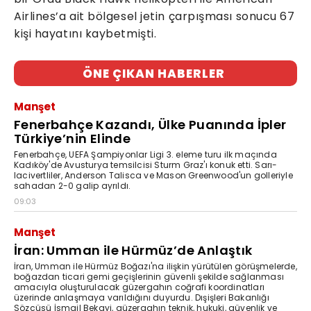
Airlines’a ait bölgesel jetin çarpışması sonucu 67
kişi hayatını kaybetmişti.
ÖNE ÇIKAN HABERLER
Manşet
Fenerbahçe Kazandı, Ülke Puanında İpler
Türkiye’nin Elinde
Fenerbahçe, UEFA Şampiyonlar Ligi 3. eleme turu ilk maçında
Kadıköy'de Avusturya temsilcisi Sturm Graz'ı konuk etti. Sarı-
lacivertliler, Anderson Talisca ve Mason Greenwood'un golleriyle
sahadan 2-0 galip ayrıldı.
09:03
Manşet
İran: Umman ile Hürmüz’de Anlaştık
İran, Umman ile Hürmüz Boğazı'na ilişkin yürütülen görüşmelerde,
boğazdan ticari gemi geçişlerinin güvenli şekilde sağlanması
amacıyla oluşturulacak güzergahın coğrafi koordinatları
üzerinde anlaşmaya varıldığını duyurdu. Dışişleri Bakanlığı
Sözcüsü İsmail Bekayi, güzergahın teknik, hukuki, güvenlik ve