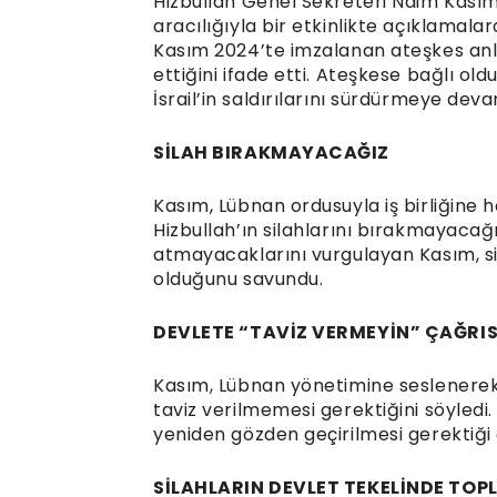
Hizbullah Genel Sekreteri Naim Kası
aracılığıyla bir etkinlikte açıklamala
Kasım 2024’te imzalanan ateşkes anl
ettiğini ifade etti. Ateşkese bağlı ol
İsrail’in saldırılarını sürdürmeye devam
SİLAH BIRAKMAYACAĞIZ
Kasım, Lübnan ordusuyla iş birliğine h
Hizbullah’ın silahlarını bırakmayacağ
atmayacaklarını vurgulayan Kasım, sil
olduğunu savundu.
DEVLETE “TAVİZ VERMEYİN” ÇAĞRIS
Kasım, Lübnan yönetimine seslenerek, 
taviz verilmemesi gerektiğini söyledi
yeniden gözden geçirilmesi gerektiği
SİLAHLARIN DEVLET TEKELİNDE TO