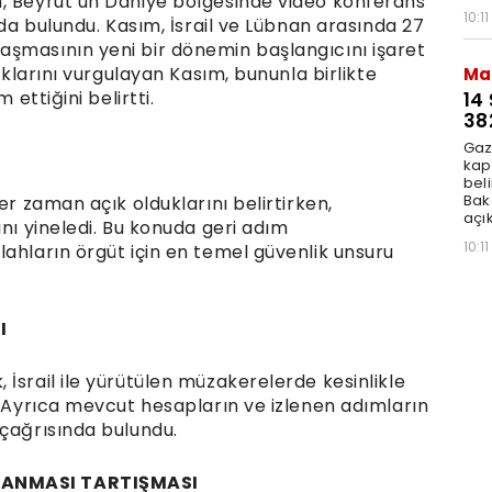
m, Beyrut’un Dahiye bölgesinde video konferans
10:11
rda bulundu. Kasım, İsrail ve Lübnan arasında 27
aşmasının yeni bir dönemin başlangıcını işaret
duklarını vurgulayan Kasım, bununla birlikte
Ma
 ettiğini belirtti.
14
38
Gaz
kap
beli
Bak
er zaman açık olduklarını belirtirken,
açık
ını yineledi. Bu konuda geri adım
10:11
ahların örgüt için en temel güvenlik unsuru
I
İsrail ile yürütülen müzakerelerde kesinlikle
. Ayrıca mevcut hesapların ve izlenen adımların
 çağrısında bulundu.
PLANMASI TARTIŞMASI