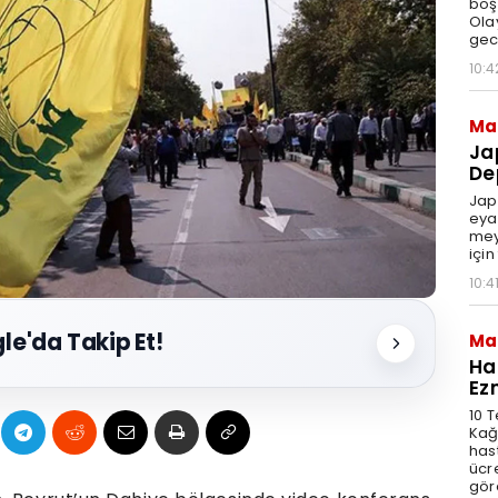
boş
Ola
gec
10:4
Ma
Ja
De
Jap
eya
mey
için
10:4
le'da Takip Et!
Ma
Ha
Ez
10 
Kağ
has
ücre
göre