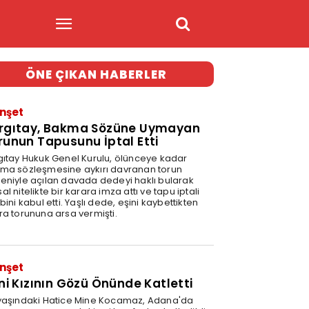
ÖNE ÇIKAN HABERLER
nşet
rgıtay, Bakma Sözüne Uymayan
runun Tapusunu İptal Etti
gıtay Hukuk Genel Kurulu, ölünceye kadar
ma sözleşmesine aykırı davranan torun
eniyle açılan davada dedeyi haklı bularak
l nitelikte bir karara imza attı ve tapu iptali
bini kabul etti. Yaşlı dede, eşini kaybettikten
ra torununa arsa vermişti.
1
nşet
ini Kızının Gözü Önünde Katletti
yaşındaki Hatice Mine Kocamaz, Adana'da