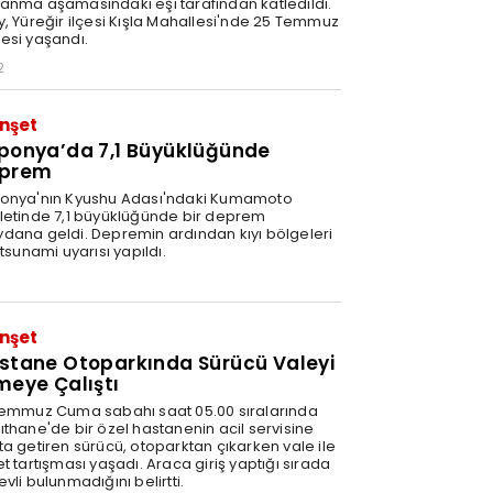
anma aşamasındaki eşi tarafından katledildi.
y, Yüreğir ilçesi Kışla Mahallesi'nde 25 Temmuz
esi yaşandı.
2
nşet
ponya’da 7,1 Büyüklüğünde
prem
onya'nın Kyushu Adası'ndaki Kumamoto
letinde 7,1 büyüklüğünde bir deprem
dana geldi. Depremin ardından kıyı bölgeleri
 tsunami uyarısı yapıldı.
1
nşet
stane Otoparkında Sürücü Valeyi
meye Çalıştı
Temmuz Cuma sabahı saat 05.00 sıralarında
ıthane'de bir özel hastanenin acil servisine
ta getiren sürücü, otoparktan çıkarken vale ile
t tartışması yaşadı. Araca giriş yaptığı sırada
vli bulunmadığını belirtti.