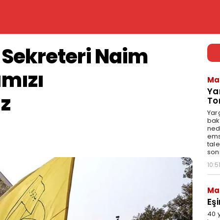
 Sekreteri Naim
ımızı
Ma
Ya
z
To
Yar
bak
ned
emsa
tale
son
10:5
Ma
Eş
40 