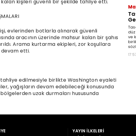
YE
YAYIN İLKELERI