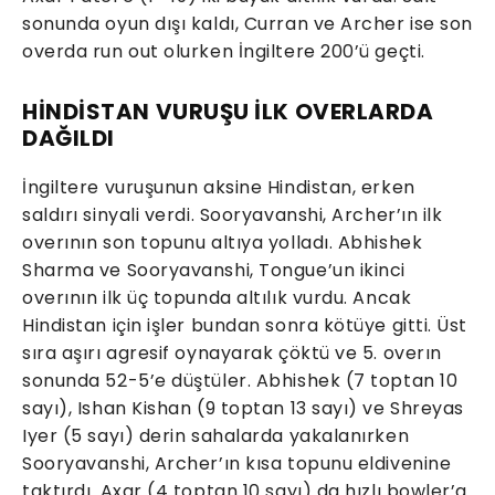
sonunda oyun dışı kaldı, Curran ve Archer ise son
overda run out olurken İngiltere 200’ü geçti.
HİNDİSTAN VURUŞU İLK OVERLARDA
DAĞILDI
İngiltere vuruşunun aksine Hindistan, erken
saldırı sinyali verdi. Sooryavanshi, Archer’ın ilk
overının son topunu altıya yolladı. Abhishek
Sharma ve Sooryavanshi, Tongue’un ikinci
overının ilk üç topunda altılık vurdu. Ancak
Hindistan için işler bundan sonra kötüye gitti. Üst
sıra aşırı agresif oynayarak çöktü ve 5. overın
sonunda 52-5’e düştüler. Abhishek (7 toptan 10
sayı), Ishan Kishan (9 toptan 13 sayı) ve Shreyas
Iyer (5 sayı) derin sahalarda yakalanırken
Sooryavanshi, Archer’ın kısa topunu eldivenine
taktırdı. Axar (4 toptan 10 sayı) da hızlı bowler’a