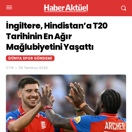
İngiltere, Hindistan’a T20
Tarihinin En Ağır
Mağlubiyetini Yaşattı
DÜNYA SPOR GÜNDEMI
07:15 — 08 Temmuz 2026