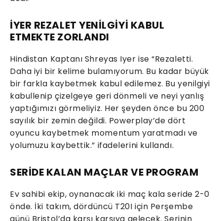
İYER REZALET YENİLGİYİ KABUL
ETMEKTE ZORLANDI
Hindistan Kaptanı Shreyas Iyer ise “Rezaletti.
Daha iyi bir kelime bulamıyorum. Bu kadar büyük
bir farkla kaybetmek kabul edilemez. Bu yenilgiyi
kabullenip çizelgeye geri dönmeli ve neyi yanlış
yaptığımızı görmeliyiz. Her şeyden önce bu 200
sayılık bir zemin değildi. Powerplay’de dört
oyuncu kaybetmek momentum yaratmadı ve
yolumuzu kaybettik.” ifadelerini kullandı.
SERİDE KALAN MAÇLAR VE PROGRAM
Ev sahibi ekip, oynanacak iki maç kala seride 2-0
önde. İki takım, dördüncü T20I için Perşembe
günü Bristol’da karşı karşıya gelecek. Serinin