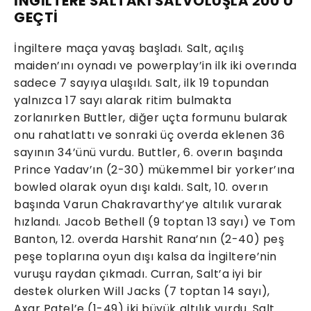
İNGİLTERE SALTAKİ SALVOLUŞLA 200'Ü
GEÇTİ
İngiltere maça yavaş başladı. Salt, açılış
maiden’ını oynadı ve powerplay’in ilk iki overında
sadece 7 sayıya ulaşıldı. Salt, ilk 19 topundan
yalnızca 17 sayı alarak ritim bulmakta
zorlanırken Buttler, diğer uçta formunu bularak
onu rahatlattı ve sonraki üç overda eklenen 36
sayının 34’ünü vurdu. Buttler, 6. overın başında
Prince Yadav’ın (2-30) mükemmel bir yorker’ına
bowled olarak oyun dışı kaldı. Salt, 10. overın
başında Varun Chakravarthy’ye altılık vurarak
hızlandı. Jacob Bethell (9 toptan 13 sayı) ve Tom
Banton, 12. overda Harshit Rana’nın (2-40) peş
peşe toplarına oyun dışı kalsa da İngiltere’nin
vuruşu raydan çıkmadı. Curran, Salt’a iyi bir
destek olurken Will Jacks (7 toptan 14 sayı),
Axar Patel’e (1-49) iki büyük altılık vurdu. Salt