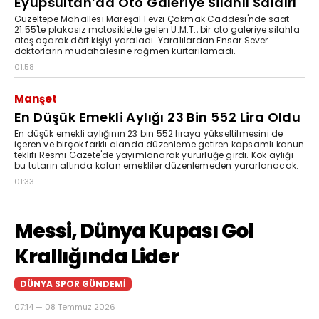
Eyüpsultan’da Oto Galeriye Silahlı Saldırı
Güzeltepe Mahallesi Mareşal Fevzi Çakmak Caddesi'nde saat
21.55'te plakasız motosikletle gelen U.M.T., bir oto galeriye silahla
ateş açarak dört kişiyi yaraladı. Yaralılardan Ensar Sever
doktorların müdahalesine rağmen kurtarılamadı.
01:58
Manşet
En Düşük Emekli Aylığı 23 Bin 552 Lira Oldu
En düşük emekli aylığının 23 bin 552 liraya yükseltilmesini de
içeren ve birçok farklı alanda düzenleme getiren kapsamlı kanun
teklifi Resmi Gazete'de yayımlanarak yürürlüğe girdi. Kök aylığı
bu tutarın altında kalan emekliler düzenlemeden yararlanacak.
01:33