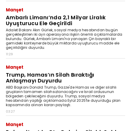
Manşet
Ambarlı Limanı’nda 2,1 Milyar Liralık
Uyuşturucu Ele Geçirildi
Adalet Bakanı Akın Gürlek, sosyal medya hesabından bugün
gerçekleştirilen iki ayrı operasyona ilişkin önemli açıklamalarda
bulundu. Gürlek, Ambarlı Limanı'na yanaşan Çin bayraklı bir
gemideki konteynerde büyük miktarda uyuşturucu madde ele
geçirildiğini duyurdu.
11:29
Manşet
Trump, Hamas’ın Silah Bıraktığı
Anlaşmayı Duyurdu
ABD Başkanı Donald Trump, Gazze'de Hamas ve diğer silahlı
grupların tamamen silahsızlanacağını ve İsrail ordusunun
bölgeden çekileceğini duyurdu. Trump, sosyal medya
hesabından yaptığı açıklamada Eylül 2025'te duyurduğu plan
kapsamında alınan kararı paylaştı.
03:27
Manşet