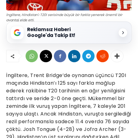
İngiltere, Hindistan'ı T20I serisinde büyük bir farkla yenerek önemli bir
avantaj elde etti.
Reklamsız Haberi
Google'da Takip Et!
İngiltere, Trent Bridge’de oynanan üçüncü T20I
maçında Hindistan’ı 125 sayı farkla mağlup
ederek rakibine T20 tarihinin en ağır yenilgisini
tattırdı ve seride 2-0 öne geçti. Mükemmel bir
zeminde ilk vuruş yapan İngiltere, 7 kaleyle 201
sayıya ulaştı. Ancak Hindistan, vuruşta sergilediği
rezil performansla sadece 11.4 overda 76 sayıda
çöktü. Josh Tongue (4-28) ve Jofra Archer (3-
29), Hindistan’ın üst sıralarını dağıtırken Adil