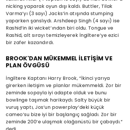
nicking yaparak oyun dışı kaldı. Buttler, Tilak
Varma’yı (3 sayı) Jacks’in atışında stumping
yaparken şanslıydı. Arshdeep Singh (4 sayı) ise
Rashid’in iki wicket’ından biri oldu. Tongue ve
Rashid, alt sırayı temizleyerek İngiltere’ye ezici
bir zafer kazandırdı.
BROOK'DAN MÜKEMMEL İLETİŞİM VE
PLAN ÖVGÜSÜ
İngiltere Kaptanı Harry Brook, “İkinci yarıya
girerken iletişim ve planlar mükemmeldi. Zor bir
zeminde sopayla iyi adapte olduk ve bunu
bowlinge taşımak harikaydı. Salty büyük bir
vuruş yaptı, Jos’un powerplay’deki küçük
cameo’su bize iyi bir başlangıç sağladı. Zor bir
zeminde 200’e ulaşmak olağanüstü bir çabaydı.”
dedi.