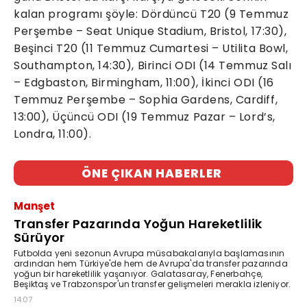
kalan programı şöyle: Dördüncü T20 (9 Temmuz
Perşembe – Seat Unique Stadium, Bristol, 17:30),
Beşinci T20 (11 Temmuz Cumartesi – Utilita Bowl,
Southampton, 14:30), Birinci ODI (14 Temmuz Salı
– Edgbaston, Birmingham, 11:00), İkinci ODI (16
Temmuz Perşembe – Sophia Gardens, Cardiff,
13:00), Üçüncü ODI (19 Temmuz Pazar – Lord’s,
Londra, 11:00).
ÖNE ÇIKAN HABERLER
Manşet
Transfer Pazarında Yoğun Hareketlilik
Sürüyor
Futbolda yeni sezonun Avrupa müsabakalarıyla başlamasının
ardından hem Türkiye'de hem de Avrupa'da transfer pazarında
yoğun bir hareketlilik yaşanıyor. Galatasaray, Fenerbahçe,
Beşiktaş ve Trabzonspor'un transfer gelişmeleri merakla izleniyor.
14:07