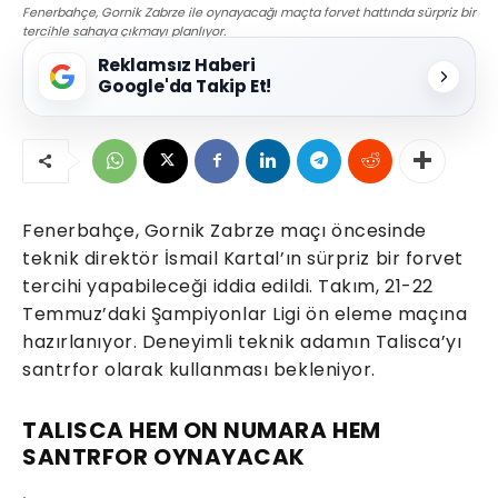
Fenerbahçe, Gornik Zabrze ile oynayacağı maçta forvet hattında sürpriz bir
tercihle sahaya çıkmayı planlıyor.
Reklamsız Haberi
Google'da Takip Et!
Fenerbahçe, Gornik Zabrze maçı öncesinde
teknik direktör İsmail Kartal’ın sürpriz bir forvet
tercihi yapabileceği iddia edildi. Takım, 21-22
Temmuz’daki Şampiyonlar Ligi ön eleme maçına
hazırlanıyor. Deneyimli teknik adamın Talisca’yı
santrfor olarak kullanması bekleniyor.
TALISCA HEM ON NUMARA HEM
SANTRFOR OYNAYACAK