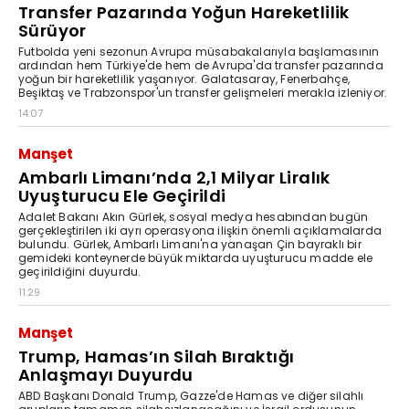
Transfer Pazarında Yoğun Hareketlilik
Sürüyor
Futbolda yeni sezonun Avrupa müsabakalarıyla başlamasının
ardından hem Türkiye'de hem de Avrupa'da transfer pazarında
yoğun bir hareketlilik yaşanıyor. Galatasaray, Fenerbahçe,
Beşiktaş ve Trabzonspor'un transfer gelişmeleri merakla izleniyor.
14:07
Manşet
Ambarlı Limanı’nda 2,1 Milyar Liralık
Uyuşturucu Ele Geçirildi
Adalet Bakanı Akın Gürlek, sosyal medya hesabından bugün
gerçekleştirilen iki ayrı operasyona ilişkin önemli açıklamalarda
bulundu. Gürlek, Ambarlı Limanı'na yanaşan Çin bayraklı bir
gemideki konteynerde büyük miktarda uyuşturucu madde ele
geçirildiğini duyurdu.
11:29
Manşet
Trump, Hamas’ın Silah Bıraktığı
Anlaşmayı Duyurdu
ABD Başkanı Donald Trump, Gazze'de Hamas ve diğer silahlı