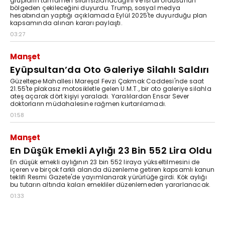
grupların tamamen silahsızlanacağını ve İsrail ordusunun
bölgeden çekileceğini duyurdu. Trump, sosyal medya
hesabından yaptığı açıklamada Eylül 2025'te duyurduğu plan
kapsamında alınan kararı paylaştı.
03:27
Manşet
Eyüpsultan’da Oto Galeriye Silahlı Saldırı
Güzeltepe Mahallesi Mareşal Fevzi Çakmak Caddesi'nde saat
21.55'te plakasız motosikletle gelen U.M.T., bir oto galeriye silahla
ateş açarak dört kişiyi yaraladı. Yaralılardan Ensar Sever
doktorların müdahalesine rağmen kurtarılamadı.
01:58
Manşet
En Düşük Emekli Aylığı 23 Bin 552 Lira Oldu
En düşük emekli aylığının 23 bin 552 liraya yükseltilmesini de
içeren ve birçok farklı alanda düzenleme getiren kapsamlı kanun
teklifi Resmi Gazete'de yayımlanarak yürürlüğe girdi. Kök aylığı
bu tutarın altında kalan emekliler düzenlemeden yararlanacak.
01:33