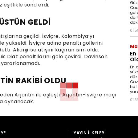
Güz
eşitlikle sona erdi.
Cad
gele
dört
 ÜSTÜN GELDİ
dok
01:5
ışlarına geçildi. İsviçre, Kolombiya’yı
 yükseldi. İsviçre adına penaltı gollerini
Ma
ti. Akanji ise atışını kaçıran isim oldu.
En
 Diaz penaltılarını gole çevirdi. Davinson
Ol
 yararlanamadı.
En d
yüks
düz
TİN RAKİBİ OLDU
Gaz
bu 
yar
eden Arjantin ile eşleşti. Arjantin-İsviçre maçı
01:3
ta oynanacak.
YE
YAYIN İLKELERI