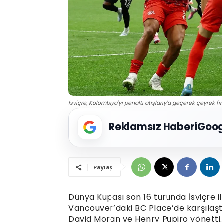
İsviçre, Kolombiya'yı penaltı atışlarıyla geçerek çeyrek fin
Reklamsız Haberi
Goog
Paylaş
Dünya Kupası son 16 turunda İsviçre il
Vancouver’daki BC Place’de karşılaşt
David Moran ve Henry Pupiro yönetti.