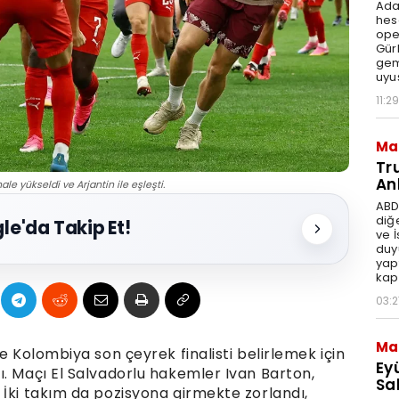
Ada
hes
ope
Gür
gem
uyu
11:29
Ma
Tr
An
ale yükseldi ve Arjantin ile eşleşti.
ABD
diğ
le'da Takip Et!
ve 
duy
yap
kap
03:2
Ma
e Kolombiya son çeyrek finalisti belirlemek için
Ey
ı. Maçı El Salvadorlu hakemler Ivan Barton,
Sal
 İki takım da pozisyona girmekte zorlandı,