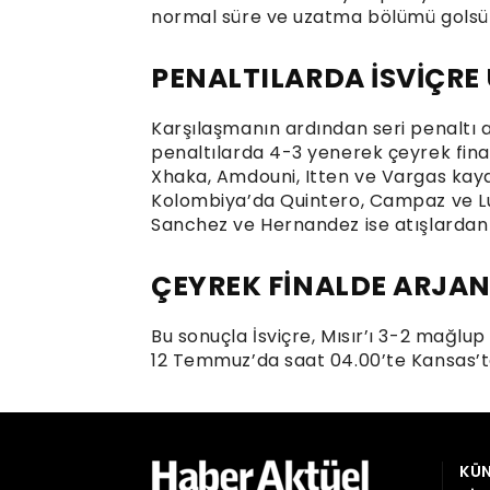
normal süre ve uzatma bölümü golsüz 
PENALTILARDA İSVİÇRE
Karşılaşmanın ardından seri penaltı at
penaltılarda 4-3 yenerek çeyrek finale
Xhaka, Amdouni, Itten ve Vargas kaydet
Kolombiya’da Quintero, Campaz ve Luis
Sanchez ve Hernandez ise atışlardan
ÇEYREK FİNALDE ARJAN
Bu sonuçla İsviçre, Mısır’ı 3-2 mağlup 
12 Temmuz’da saat 04.00’te Kansas’
KÜN