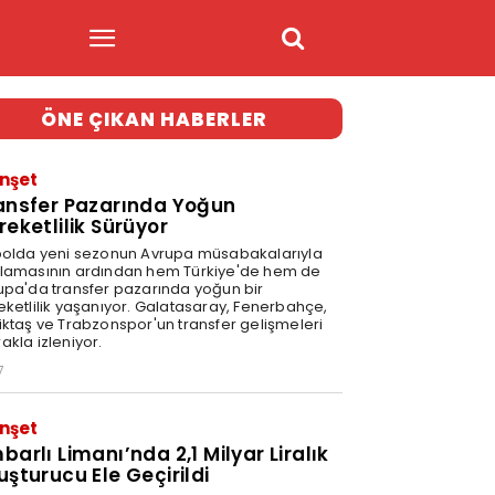
ÖNE ÇIKAN HABERLER
nşet
ansfer Pazarında Yoğun
reketlilik Sürüyor
bolda yeni sezonun Avrupa müsabakalarıyla
lamasının ardından hem Türkiye'de hem de
upa'da transfer pazarında yoğun bir
eketlilik yaşanıyor. Galatasaray, Fenerbahçe,
iktaş ve Trabzonspor'un transfer gelişmeleri
akla izleniyor.
7
nşet
barlı Limanı’nda 2,1 Milyar Liralık
uşturucu Ele Geçirildi