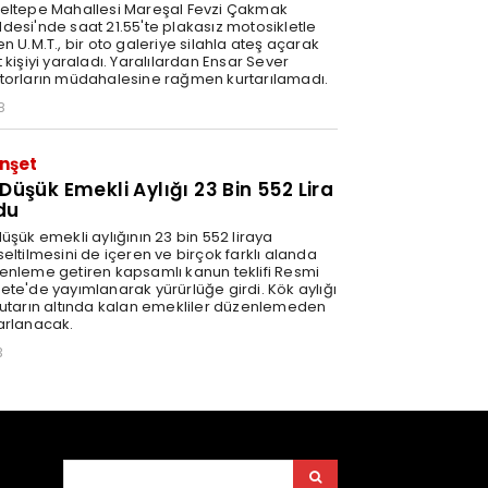
eltepe Mahallesi Mareşal Fevzi Çakmak
desi'nde saat 21.55'te plakasız motosikletle
n U.M.T., bir oto galeriye silahla ateş açarak
 kişiyi yaraladı. Yaralılardan Ensar Sever
torların müdahalesine rağmen kurtarılamadı.
8
nşet
 Düşük Emekli Aylığı 23 Bin 552 Lira
du
üşük emekli aylığının 23 bin 552 liraya
eltilmesini de içeren ve birçok farklı alanda
enleme getiren kapsamlı kanun teklifi Resmi
ete'de yayımlanarak yürürlüğe girdi. Kök aylığı
tutarın altında kalan emekliler düzenlemeden
arlanacak.
3