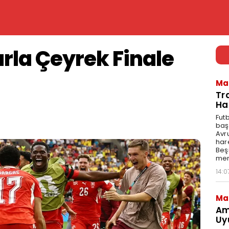
arla Çeyrek Finale
Ma
Tr
Ha
Fut
baş
Avr
har
Beş
mer
14:0
Ma
Am
Uy