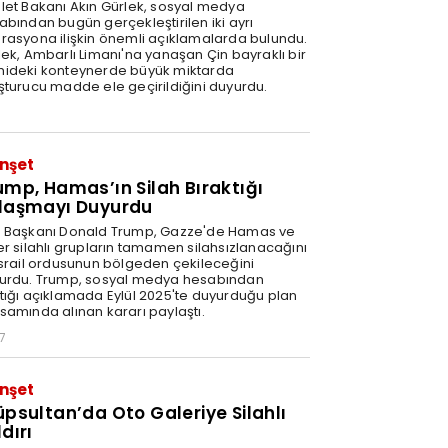
let Bakanı Akın Gürlek, sosyal medya
abından bugün gerçekleştirilen iki ayrı
rasyona ilişkin önemli açıklamalarda bulundu.
lek, Ambarlı Limanı'na yanaşan Çin bayraklı bir
ideki konteynerde büyük miktarda
şturucu madde ele geçirildiğini duyurdu.
nşet
ump, Hamas’ın Silah Bıraktığı
laşmayı Duyurdu
 Başkanı Donald Trump, Gazze'de Hamas ve
er silahlı grupların tamamen silahsızlanacağını
İsrail ordusunun bölgeden çekileceğini
urdu. Trump, sosyal medya hesabından
tığı açıklamada Eylül 2025'te duyurduğu plan
samında alınan kararı paylaştı.
7
nşet
üpsultan’da Oto Galeriye Silahlı
dırı