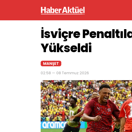
İsviçre Penaltıl
Yükseldi
MANŞET
02:58 — 08 Temmuz 2026