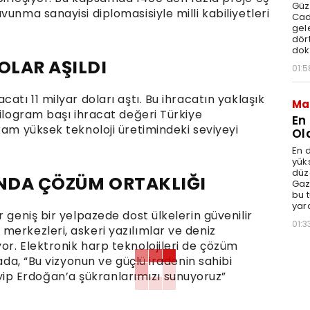
Güz
unma sanayisi diplomasisiyle milli kabiliyetleri
Cad
gele
dört
dok
OLAR AŞILDI
01:5
atı 11 milyar doları aştı. Bu ihracatın yaklaşık
Ma
Kilogram başı ihracat değeri Türkiye
En
kam yüksek teknoloji üretimindeki seviyeyi
Ol
En d
yüks
düz
INDA ÇÖZÜM ORTAKLIĞI
Gaz
bu 
yar
 geniş bir yelpazede dost ülkelerin güvenilir
01:3
merkezleri, askeri yazılımlar ve deniz
or. Elektronik harp teknolojileri de çözüm
mada, “Bu vizyonun ve güçlü iradenin sahibi
p Erdoğan’a şükranlarımızı sunuyoruz”