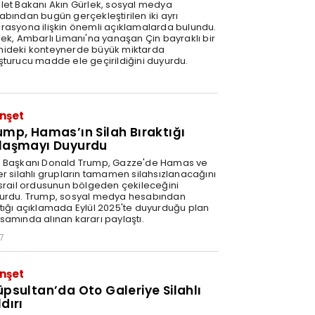
let Bakanı Akın Gürlek, sosyal medya
abından bugün gerçekleştirilen iki ayrı
rasyona ilişkin önemli açıklamalarda bulundu.
lek, Ambarlı Limanı'na yanaşan Çin bayraklı bir
ideki konteynerde büyük miktarda
şturucu madde ele geçirildiğini duyurdu.
nşet
ump, Hamas’ın Silah Bıraktığı
laşmayı Duyurdu
 Başkanı Donald Trump, Gazze'de Hamas ve
er silahlı grupların tamamen silahsızlanacağını
İsrail ordusunun bölgeden çekileceğini
urdu. Trump, sosyal medya hesabından
tığı açıklamada Eylül 2025'te duyurduğu plan
samında alınan kararı paylaştı.
7
nşet
üpsultan’da Oto Galeriye Silahlı
dırı