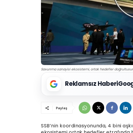
Savunma sanayisi ekosistemi, ortak hedefler doğrultusun
Reklamsız Haberi
Goog
Paylaş
SSB’nin koordinasyonunda, 4 bini aşk
ekosistemi ortak hedefler etrafında 