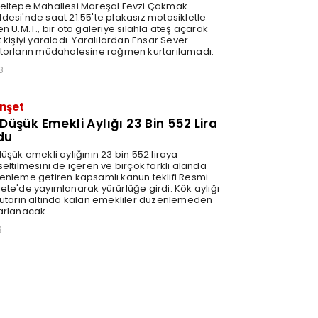
eltepe Mahallesi Mareşal Fevzi Çakmak
desi'nde saat 21.55'te plakasız motosikletle
n U.M.T., bir oto galeriye silahla ateş açarak
 kişiyi yaraladı. Yaralılardan Ensar Sever
torların müdahalesine rağmen kurtarılamadı.
8
nşet
 Düşük Emekli Aylığı 23 Bin 552 Lira
du
üşük emekli aylığının 23 bin 552 liraya
eltilmesini de içeren ve birçok farklı alanda
enleme getiren kapsamlı kanun teklifi Resmi
ete'de yayımlanarak yürürlüğe girdi. Kök aylığı
tutarın altında kalan emekliler düzenlemeden
arlanacak.
3