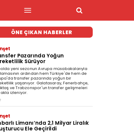
ÖNE ÇIKAN HABERLER
nşet
ansfer Pazarında Yoğun
reketlilik Sürüyor
bolda yeni sezonun Avrupa müsabakalarıyla
lamasının ardından hem Türkiye'de hem de
upa'da transfer pazarında yoğun bir
eketlilik yaşanıyor. Galatasaray, Fenerbahçe,
iktaş ve Trabzonspor'un transfer gelişmeleri
akla izleniyor.
7
nşet
barlı Limanı’nda 2,1 Milyar Liralık
uşturucu Ele Geçirildi