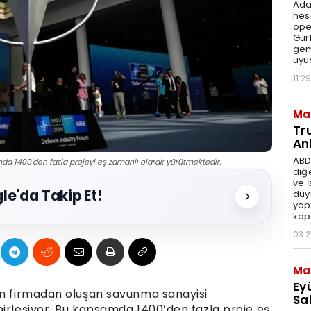
Ada
hes
ope
Gür
gem
uyu
11:29
Ma
Tr
An
ABD
da 1400'den fazla projeyi eş zamanlı olarak yürütmektedir.
diğ
ve 
le'da Takip Et!
duy
yap
kap
03:2
Ma
Ey
ın firmadan oluşan savunma sanayisi
Sal
birleşiyor. Bu kapsamda 1400’den fazla proje eş