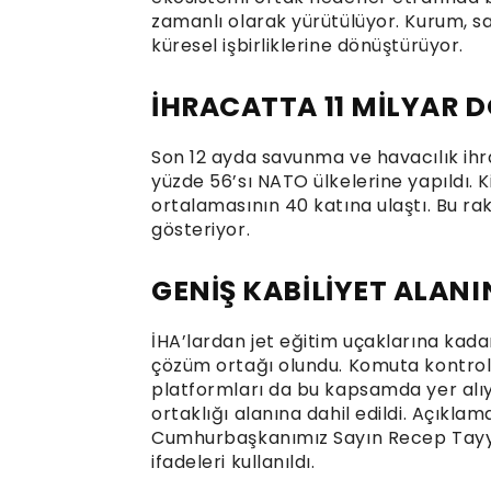
zamanlı olarak yürütülüyor. Kurum, sav
küresel işbirliklerine dönüştürüyor.
İHRACATTA 11 MİLYAR D
Son 12 ayda savunma ve havacılık ihrac
yüzde 56’sı NATO ülkelerine yapıldı. 
ortalamasının 40 katına ulaştı. Bu ra
gösteriyor.
GENİŞ KABİLİYET ALAN
İHA’lardan jet eğitim uçaklarına kadar
çözüm ortağı olundu. Komuta kontrol 
platformları da bu kapsamda yer alıy
ortaklığı alanına dahil edildi. Açıkla
Cumhurbaşkanımız Sayın Recep Tayyi
ifadeleri kullanıldı.