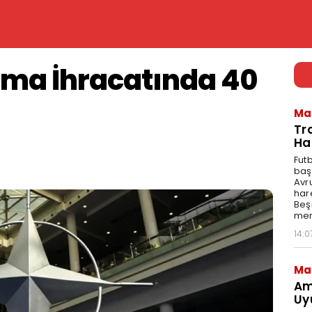
ma İhracatında 40
Ma
Tr
Ha
Fut
baş
Avr
har
Beş
mer
14:0
Ma
Am
Uy