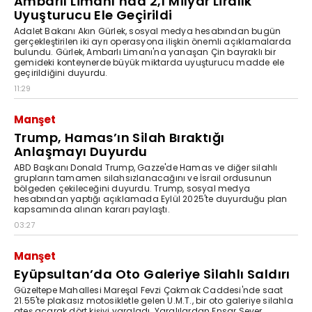
Ambarlı Limanı’nda 2,1 Milyar Liralık
Uyuşturucu Ele Geçirildi
Adalet Bakanı Akın Gürlek, sosyal medya hesabından bugün
gerçekleştirilen iki ayrı operasyona ilişkin önemli açıklamalarda
bulundu. Gürlek, Ambarlı Limanı'na yanaşan Çin bayraklı bir
gemideki konteynerde büyük miktarda uyuşturucu madde ele
geçirildiğini duyurdu.
11:29
Manşet
Trump, Hamas’ın Silah Bıraktığı
Anlaşmayı Duyurdu
ABD Başkanı Donald Trump, Gazze'de Hamas ve diğer silahlı
grupların tamamen silahsızlanacağını ve İsrail ordusunun
bölgeden çekileceğini duyurdu. Trump, sosyal medya
hesabından yaptığı açıklamada Eylül 2025'te duyurduğu plan
kapsamında alınan kararı paylaştı.
03:27
Manşet
Eyüpsultan’da Oto Galeriye Silahlı Saldırı
Güzeltepe Mahallesi Mareşal Fevzi Çakmak Caddesi'nde saat
21.55'te plakasız motosikletle gelen U.M.T., bir oto galeriye silahla
ateş açarak dört kişiyi yaraladı. Yaralılardan Ensar Sever