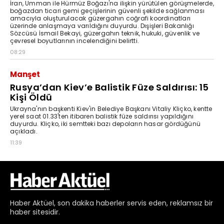
Haber
Aktüel,
son dakika haberler
servis eden, reklamsız bir
haber sitesidir.