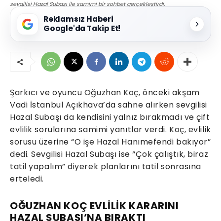
sevgilisi Hazal Subaşı ile samimi bir sohbet gerçekleştirdi.
Reklamsız Haberi
Google'da Takip Et!
Şarkıcı ve oyuncu Oğuzhan Koç, önceki akşam
Vadi İstanbul Açıkhava’da sahne alırken sevgilisi
Hazal Subaşı da kendisini yalnız bırakmadı ve çift
evlilik sorularına samimi yanıtlar verdi. Koç, evlilik
sorusu üzerine “O işe Hazal Hanımefendi bakıyor”
dedi. Sevgilisi Hazal Subaşı ise “Çok çalıştık, biraz
tatil yapalım” diyerek planlarını tatil sonrasına
erteledi.
OĞUZHAN KOÇ EVLİLİK KARARINI
HAZAL SUBAŞI’NA BIRAKTI