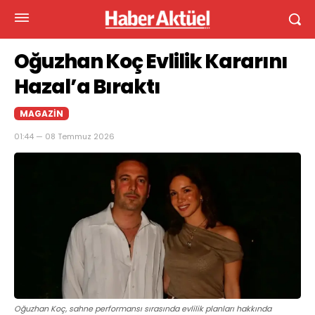
Oğuzhan Koç Evlilik Kararını
Hazal’a Bıraktı
MAGAZIN
01:44 — 08 Temmuz 2026
Oğuzhan Koç, sahne performansı sırasında evlilik planları hakkında