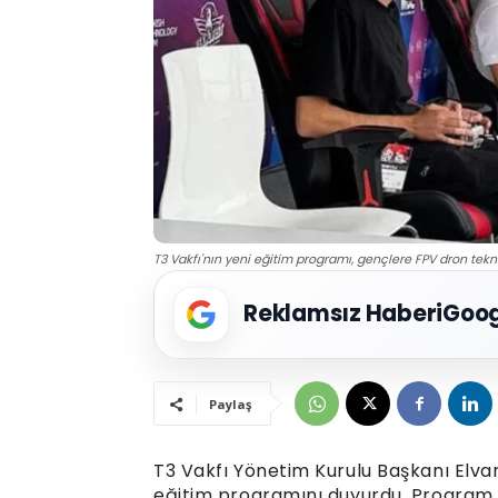
T3 Vakfı'nın yeni eğitim programı, gençlere FPV dron tekn
Reklamsız Haberi
Goog
Paylaş
T3 Vakfı Yönetim Kurulu Başkanı Elvan
eğitim programını duyurdu. Program, 