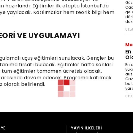
Güz
n hazırlandı. Eğitimler ilk etapta İstanbul’da
Cad
e yayılacak. Katılımcılar hem teorik bilgi hem
gele
dört
dok
01:5
TEORİ VE UYGULAMAYI
Ma
En
Ol
ulamalı uçuş eğitimleri sunulacak. Gençler bu
tanıma fırsatı bulacak. Eğitimler hafta sonları
En d
yüks
ca tüm eğitimler tamamen ücretsiz olacak.
düz
arı arasında devam edecek. Programa katılmak
Gaz
bu 
 olarak belirlendi.
yar
01:3
YE
YAYIN İLKELERI