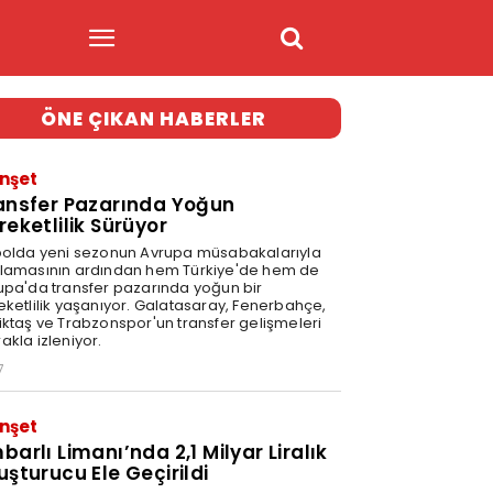
ÖNE ÇIKAN HABERLER
nşet
ansfer Pazarında Yoğun
reketlilik Sürüyor
bolda yeni sezonun Avrupa müsabakalarıyla
lamasının ardından hem Türkiye'de hem de
upa'da transfer pazarında yoğun bir
eketlilik yaşanıyor. Galatasaray, Fenerbahçe,
iktaş ve Trabzonspor'un transfer gelişmeleri
akla izleniyor.
7
nşet
barlı Limanı’nda 2,1 Milyar Liralık
uşturucu Ele Geçirildi