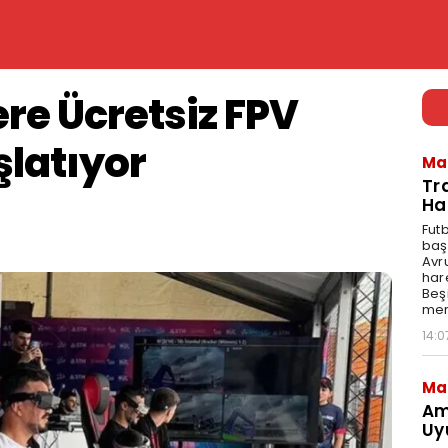
ere Ücretsiz FPV
şlatıyor
Ma
Tr
Ha
Fut
baş
Avr
har
Beş
mer
14:0
Ma
Am
Uy