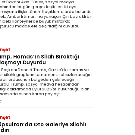
let Bakanı Akın Gürlek, sosyal medya
abından bugün gerçekleştirilen iki ayrı
rasyona ilişkin önemli açıklamalarda bulundu.
lek, Ambarlı Limanı'na yanaşan Çin bayraklı bir
ideki konteynerde büyük miktarda
şturucu madde ele geçirildiğini duyurdu.
nşet
ump, Hamas’ın Silah Bıraktığı
laşmayı Duyurdu
 Başkanı Donald Trump, Gazze'de Hamas ve
er silahlı grupların tamamen silahsızlanacağını
İsrail ordusunun bölgeden çekileceğini
urdu. Trump, sosyal medya hesabından
tığı açıklamada Eylül 2025'te duyurduğu plan
samında alınan kararı paylaştı.
7
nşet
üpsultan’da Oto Galeriye Silahlı
dırı