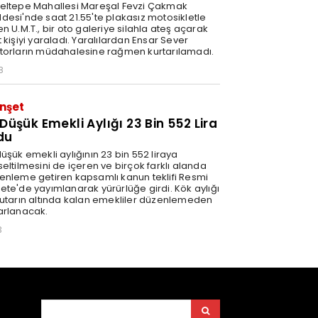
eltepe Mahallesi Mareşal Fevzi Çakmak
desi'nde saat 21.55'te plakasız motosikletle
n U.M.T., bir oto galeriye silahla ateş açarak
 kişiyi yaraladı. Yaralılardan Ensar Sever
torların müdahalesine rağmen kurtarılamadı.
8
nşet
 Düşük Emekli Aylığı 23 Bin 552 Lira
du
üşük emekli aylığının 23 bin 552 liraya
eltilmesini de içeren ve birçok farklı alanda
enleme getiren kapsamlı kanun teklifi Resmi
ete'de yayımlanarak yürürlüğe girdi. Kök aylığı
tutarın altında kalan emekliler düzenlemeden
arlanacak.
3