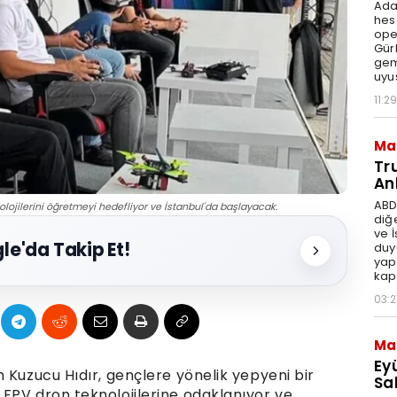
Ada
hes
ope
Gür
gem
uyu
11:29
Ma
Tr
An
ABD
olojilerini öğretmeyi hedefliyor ve İstanbul'da başlayacak.
diğ
ve 
le'da Takip Et!
duy
yap
kap
03:2
Ma
Ey
 Kuzucu Hıdır, gençlere yönelik yepyeni bir
Sal
FPV dron teknolojilerine odaklanıyor ve