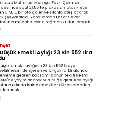
eltepe Mahallesi Mareşal Fevzi Çakmak
desi'nde saat 21.55'te plakasız motosikletle
n U.M.T., bir oto galeriye silahla ateş açarak
 kişiyi yaraladı. Yaralılardan Ensar Sever
torların müdahalesine rağmen kurtarılamadı.
8
nşet
 Düşük Emekli Aylığı 23 Bin 552 Lira
du
üşük emekli aylığının 23 bin 552 liraya
eltilmesini de içeren ve birçok farklı alanda
enleme getiren kapsamlı kanun teklifi Resmi
ete'de yayımlanarak yürürlüğe girdi. Kök aylığı
tutarın altında kalan emekliler düzenlemeden
arlanacak.
3