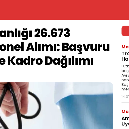
anlığı 26.673
onel Alımı: Başvuru
Ma
Tr
ve Kadro Dağılımı
Ha
Fut
baş
Avr
har
Beş
mer
14:0
Ma
Am
Uy