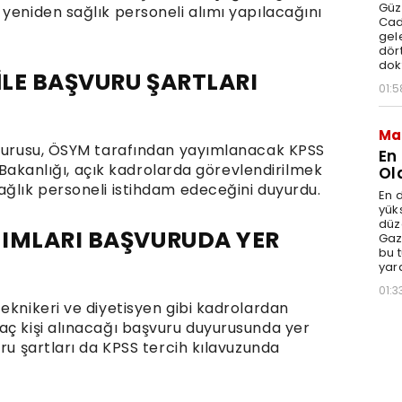
Güz
yeniden sağlık personeli alımı yapılacağını
Cad
gele
dört
dok
İLE BAŞVURU ŞARTLARI
01:5
Ma
aşvurusu, ÖSYM tarafından yayımlanacak KPSS
En
ık Bakanlığı, açık kadrolarda görevlendirilmek
Ol
ağlık personeli istihdam edeceğini duyurdu.
En d
yüks
düz
LIMLARI BAŞVURUDA YER
Gaz
bu 
yar
01:3
eknikeri ve diyetisyen gibi kadrolardan
aç kişi alınacağı başvuru duyurusunda yer
uru şartları da KPSS tercih kılavuzunda