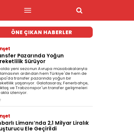
ÖNE ÇIKAN HABERLER
nşet
ansfer Pazarında Yoğun
reketlilik Sürüyor
bolda yeni sezonun Avrupa müsabakalarıyla
lamasının ardından hem Türkiye'de hem de
upa'da transfer pazarında yoğun bir
eketlilik yaşanıyor. Galatasaray, Fenerbahçe,
iktaş ve Trabzonspor'un transfer gelişmeleri
akla izleniyor.
7
nşet
barlı Limanı’nda 2,1 Milyar Liralık
uşturucu Ele Geçirildi