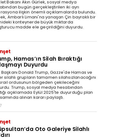
let Bakanı Akın Gürlek, sosyal medya
abından bugün gerçekleştirilen iki ayrı
rasyona ilişkin önemli açıklamalarda bulundu.
lek, Ambarlı Limanı'na yanaşan Çin bayraklı bir
ideki konteynerde büyük miktarda
şturucu madde ele geçirildiğini duyurdu.
nşet
ump, Hamas’ın Silah Bıraktığı
laşmayı Duyurdu
 Başkanı Donald Trump, Gazze'de Hamas ve
er silahlı grupların tamamen silahsızlanacağını
İsrail ordusunun bölgeden çekileceğini
urdu. Trump, sosyal medya hesabından
tığı açıklamada Eylül 2025'te duyurduğu plan
samında alınan kararı paylaştı.
7
nşet
üpsultan’da Oto Galeriye Silahlı
dırı