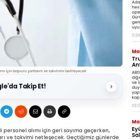
Ada
hes
ope
Gür
gem
uyu
11:29
Ma
Tr
An
ımı için başvuru şartlarını ve takvimini belirleyecek.
ABD
diğ
ve 
le'da Takip Et!
duy
yap
kap
03:2
Ma
Ey
li personel alımı için geri sayıma geçerken,
Sal
ları ve takvimi netleşecek. Geçtiğimiz günlerde