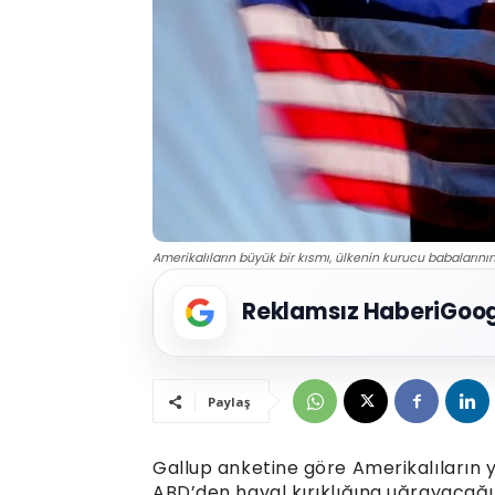
Amerikalıların büyük bir kısmı, ülkenin kurucu babalarını
Reklamsız Haberi
Goog
Paylaş
Gallup anketine göre Amerikalıların 
ABD’den hayal kırıklığına uğrayacağın