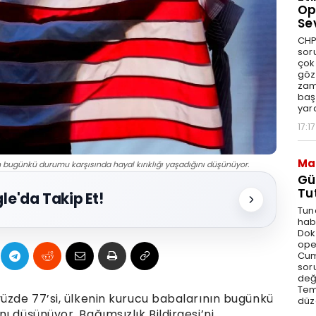
Op
Se
CHP
sor
çok 
göz
zam
baş
yar
17:17
Ma
n bugünkü durumu karşısında hayal kırıklığı yaşadığını düşünüyor.
Gü
Tu
le'da Takip Et!
Tun
hab
Dok
ope
Cum
sor
değe
Tem
yüzde 77’si, ülkenin kurucu babalarının bugünkü
düz
ı düşünüyor. Bağımsızlık Bildirgesi’ni