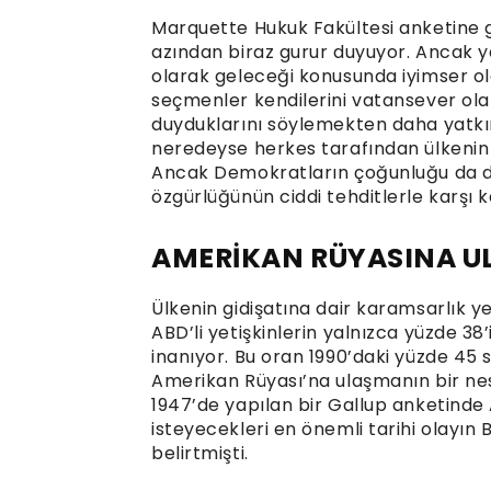
Marquette Hukuk Fakültesi anketine gö
azından biraz gurur duyuyor. Ancak ya
olarak geleceği konusunda iyimser ol
seçmenler kendilerini vatansever ola
duyduklarını söylemekten daha yatkın
neredeyse herkes tarafından ülkenin u
Ancak Demokratların çoğunluğu da da
özgürlüğünün ciddi tehditlerle karşı 
AMERİKAN RÜYASINA U
Ülkenin gidişatına dair karamsarlık y
ABD’li yetişkinlerin yalnızca yüzde 38
inanıyor. Bu oran 1990’daki yüzde 45 s
Amerikan Rüyası’na ulaşmanın bir nes
1947’de yapılan bir Gallup anketinde 
isteyecekleri en önemli tarihi olayın 
belirtmişti.