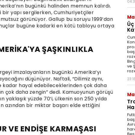
04:
merika’nın bugünkü halinden memnun kalırdı.
i bir yapı sergilerken, Cumhuriyetçiler
Ma
umutsuz görünüyor. Gallup bu soruyu 1999’dan
Üç
onuçlar bugüne kadarki en kötü tabloyu ortaya
Ka
Cum
Kon
pro
ERİKA'YA ŞAŞKINLIKLA
baş
roze
Bin
ve Ş
roze
ldirgeyi imzalayanların bugünkü Amerika’yı
yacağını düşünüyor. Naftali, “Dilimiz aynı,
23:1
iye kadar hayal edebileceklerinden çok daha
ıdan çok daha zengin” dedi. Kamuoyunun görüşü
Ma
 yaklaşık yüzde 70’i, ülkenin son 250 yılda
Tr
n azından bir miktar başarı elde ettiğini
Ha
Fut
baş
Avr
R VE ENDİŞE KARMAŞASI
har
Beş