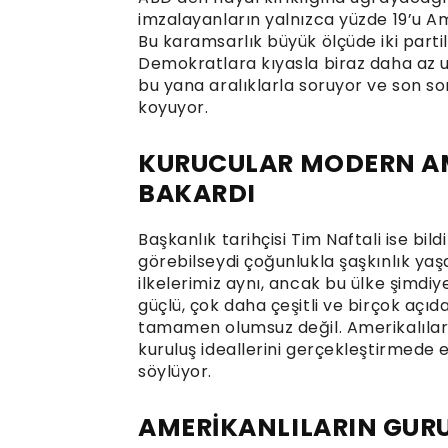
imzalayanların yalnızca yüzde 19’u A
Bu karamsarlık büyük ölçüde iki partil
Demokratlara kıyasla biraz daha az 
bu yana aralıklarla soruyor ve son s
koyuyor.
KURUCULAR MODERN AM
BAKARDI
Başkanlık tarihçisi Tim Naftali ise bi
görebilseydi çoğunlukla şaşkınlık yaşa
ilkelerimiz aynı, ancak bu ülke şimd
güçlü, çok daha çeşitli ve birçok aç
tamamen olumsuz değil. Amerikalıların
kuruluş ideallerini gerçekleştirmede e
söylüyor.
AMERİKANLILARIN GURU