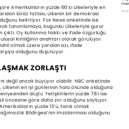
mer
re Amerikalıların yüzde 66’sı ülkeleriyle en
14:0
rıdan biraz fazlası, ülkenin bir demokrasi
duğunu belirtiyor. Fox News anketinde ise
rak tanımlamaya, bugünkü ülkeleriyle gurur
 çıktı. Oy kullanma hakkı ve ifade özgürlüğü
lusal kimliğinin anahtarı olarak görülüyor.
hil olmak üzere yarıdan azı, ifade
karşıya olduğunu düşünüyor.
LAŞMAK ZORLAŞTI
eni değil ancak büyüyor olabilir. NBC anketinde
’i, ülkenin en iyi günlerinin hala önünde olduğuna
eviyesinden düştü. Yetişkinlerin yüzde 78’i ise
il öncesine göre daha zor olduğunu söylüyor.
Amerikalıların yüzde 13’ü, tanık olmak
Bağımsızlık Bildirgesi’nin imzalanması olduğunu