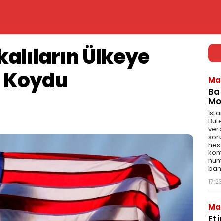
alıların Ülkeye
a Koydu
Ma
Ba
Mo
İst
Bül
ver
sor
hes
kom
num
bank
17:2
Ma
Et