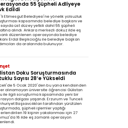
erasyonda 55 Şüpheli Adliyeye
vk Edildi
'li Etimesgut Belediyesi'ne yönelik yolsuzluk
uşturması kapsamında belediye başkanı ve
sayıda üst düzey yetkili dahil 55 şüpheli
altına alındı. Ankara merkezli dokuz ilde eş
anlı düzenlenen operasyonda belediye
kanı Erdal Beşikcioğlu ile belediye başkan
dımcıları da aralarında bulunuyor.
nşet
listan Doku Soruşturmasında
tuklu Sayısı 28’e Yükseldi
celi'de 5 Ocak 2020'den bu yana kendisinden
er alınamayan üniversite öğrencisi Gülistan
u ile ilgili soruşturma kapsamında yeni bir
rasyon dalgası yaşandı. Erzurum ve Tunceli
huriyet Başsavcılıkları tarafından yürütülen
uşturmada, şüpheli işlemler yaptığı
rlendirilen 19 kişinin yakalanması için 27
muz'da 16 ilde eş zamanlı operasyon
enlendi.