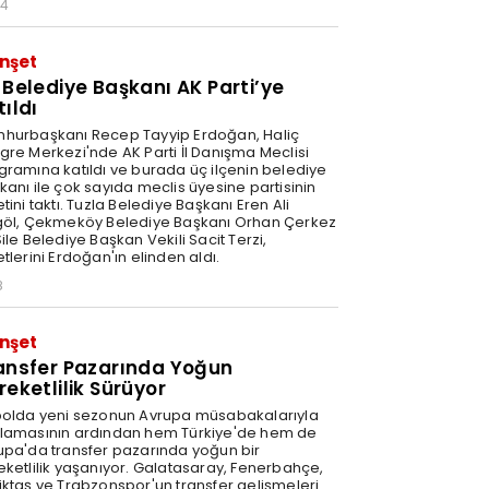
34
nşet
 Belediye Başkanı AK Parti’ye
tıldı
hurbaşkanı Recep Tayyip Erdoğan, Haliç
gre Merkezi'nde AK Parti İl Danışma Meclisi
gramına katıldı ve burada üç ilçenin belediye
kanı ile çok sayıda meclis üyesine partisinin
tini taktı. Tuzla Belediye Başkanı Eren Ali
göl, Çekmeköy Belediye Başkanı Orhan Çerkez
ile Belediye Başkan Vekili Sacit Terzi,
tlerini Erdoğan'ın elinden aldı.
8
nşet
ansfer Pazarında Yoğun
reketlilik Sürüyor
bolda yeni sezonun Avrupa müsabakalarıyla
lamasının ardından hem Türkiye'de hem de
upa'da transfer pazarında yoğun bir
eketlilik yaşanıyor. Galatasaray, Fenerbahçe,
iktaş ve Trabzonspor'un transfer gelişmeleri