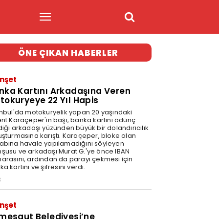
ÖNE ÇIKAN HABERLER
nşet
nka Kartını Arkadaşına Veren
tokuryeye 22 Yıl Hapis
anbul'da motokuryelik yapan 20 yaşındaki
ent Karaçeper'in başı, banka kartını ödünç
diği arkadaşı yüzünden büyük bir dolandırıcılık
uşturmasına karıştı. Karaçeper, bloke olan
abına havale yapılamadığını söyleyen
şusu ve arkadaşı Murat G.'ye önce IBAN
arasını, ardından da parayı çekmesi için
a kartını ve şifresini verdi.
3
nşet
imesgut Belediyesi’ne