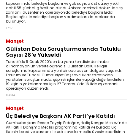
kapsamında belediye başkanı ve çok sayıda üst düzey yetkili
dahil 55 şüpheli gözaltına alındı. Ankara merkezli dokuz ilde eş
zamanlı düzenlenen operasyonda belediye başkanı Erdal
Beşikcioğlu ile belediye başkan yardımcıları da aralarında
bulunuyor.
17:17
Manşet
Gülistan Doku Soruşturmasında Tutuklu
Sayısı 28’e Yükseldi
Tunceli'de 5 Ocak 2020'den bu yana kendisinden haber
alınamayan üniversite öğrencisi Gülistan Doku ile ilgili
soruşturma kapsamında yeni bir operasyon dalgası yaşandı.
Erzurum ve Tunceli Cumhuriyet Başsavcılıkları tarafından
yürütülen soruşturmada, şüpheli işlemler yaptığı değerlendirilen
19 kişinin yakalanması için 27 Temmuz'da 16 ilde eş zamanlı
operasyon düzenlendi.
04:34
Manşet
Üç Belediye Başkanı AK Parti’ye Katıldı
Cumhurbaşkanı Recep Tayyip Erdoğan, Haliç Kongre Merkezi'nde
AK Parti İl Danışma Meclisi programına katıldı ve burada üç
ilçenin belediye başkanı ile çok sayıda meclis üyesine partisinin