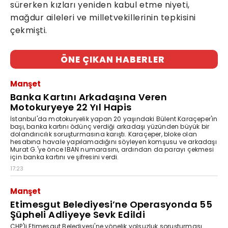
sürerken kızları yeniden kabul etme niyeti,
mağdur aileleri ve milletvekillerinin tepkisini
çekmişti.
ÖNE ÇIKAN HABERLER
Manşet
Banka Kartını Arkadaşına Veren
Motokuryeye 22 Yıl Hapis
İstanbul'da motokuryelik yapan 20 yaşındaki Bülent Karaçeper'in
başı, banka kartını ödünç verdiği arkadaşı yüzünden büyük bir
dolandırıcılık soruşturmasına karıştı. Karaçeper, bloke olan
hesabına havale yapılamadığını söyleyen komşusu ve arkadaşı
Murat G.'ye önce IBAN numarasını, ardından da parayı çekmesi
için banka kartını ve şifresini verdi.
17:23
Manşet
Etimesgut Belediyesi’ne Operasyonda 55
Şüpheli Adliyeye Sevk Edildi
CHP'li Etimesgut Belediyesi'ne yönelik yolsuzluk soruşturması