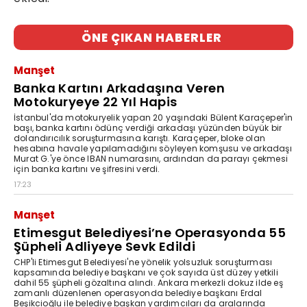
ÖNE ÇIKAN HABERLER
Manşet
Banka Kartını Arkadaşına Veren
Motokuryeye 22 Yıl Hapis
İstanbul'da motokuryelik yapan 20 yaşındaki Bülent Karaçeper'in
başı, banka kartını ödünç verdiği arkadaşı yüzünden büyük bir
dolandırıcılık soruşturmasına karıştı. Karaçeper, bloke olan
hesabına havale yapılamadığını söyleyen komşusu ve arkadaşı
Murat G.'ye önce IBAN numarasını, ardından da parayı çekmesi
için banka kartını ve şifresini verdi.
17:23
Manşet
Etimesgut Belediyesi’ne Operasyonda 55
Şüpheli Adliyeye Sevk Edildi
CHP'li Etimesgut Belediyesi'ne yönelik yolsuzluk soruşturması
kapsamında belediye başkanı ve çok sayıda üst düzey yetkili
dahil 55 şüpheli gözaltına alındı. Ankara merkezli dokuz ilde eş
zamanlı düzenlenen operasyonda belediye başkanı Erdal
Beşikcioğlu ile belediye başkan yardımcıları da aralarında