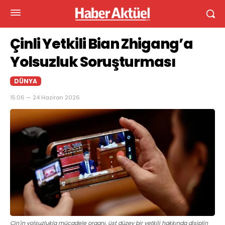
Çinli Yetkili Bian Zhigang’a
Yolsuzluk Soruşturması
DÜNYA
15:06 — 24 Haziran 2026
Çin'in yolsuzlukla mücadele organı, üst düzey bir yetkili hakkında disiplin