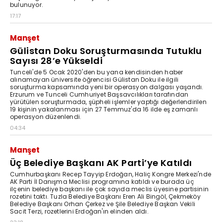
bulunuyor.
17:17
Manşet
Gülistan Doku Soruşturmasında Tutuklu
Sayısı 28’e Yükseldi
Tunceli'de 5 Ocak 2020'den bu yana kendisinden haber
alınamayan üniversite öğrencisi Gülistan Doku ile ilgili
soruşturma kapsamında yeni bir operasyon dalgası yaşandı.
Erzurum ve Tunceli Cumhuriyet Başsavcılıkları tarafından
yürütülen soruşturmada, şüpheli işlemler yaptığı değerlendirilen
19 kişinin yakalanması için 27 Temmuz'da 16 ilde eş zamanlı
operasyon düzenlendi.
04:34
Manşet
Üç Belediye Başkanı AK Parti’ye Katıldı
Cumhurbaşkanı Recep Tayyip Erdoğan, Haliç Kongre Merkezi'nde
AK Parti İl Danışma Meclisi programına katıldı ve burada üç
ilçenin belediye başkanı ile çok sayıda meclis üyesine partisinin
rozetini taktı. Tuzla Belediye Başkanı Eren Ali Bingöl, Çekmeköy
Belediye Başkanı Orhan Çerkez ve Şile Belediye Başkan Vekili
Sacit Terzi, rozetlerini Erdoğan'ın elinden aldı.