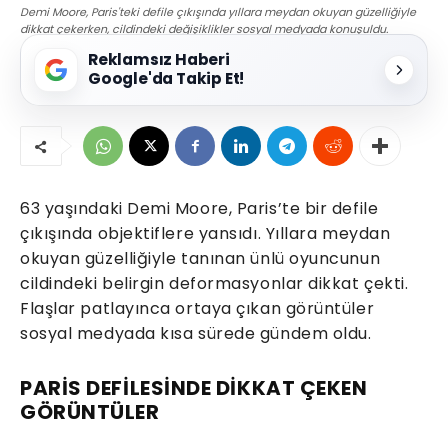
Demi Moore, Paris'teki defile çıkışında yıllara meydan okuyan güzelliğiyle
dikkat çekerken, cildindeki değişiklikler sosyal medyada konuşuldu.
Reklamsız Haberi
Google'da Takip Et!
63 yaşındaki Demi Moore, Paris’te bir defile
çıkışında objektiflere yansıdı. Yıllara meydan
okuyan güzelliğiyle tanınan ünlü oyuncunun
cildindeki belirgin deformasyonlar dikkat çekti.
Flaşlar patlayınca ortaya çıkan görüntüler
sosyal medyada kısa sürede gündem oldu.
PARİS DEFİLESİNDE DİKKAT ÇEKEN
GÖRÜNTÜLER