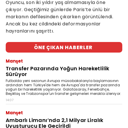
Oyuncu, son iki yıldır yaş almamasıyla öne
çıkıyor. Geçtiğimiz günlerde Paris’te ünlü bir
markanın defilesinden çıkarken görüntülendi.
Ancak bu kez cildindeki deformasyonlar
hayranlarını şaşırttı.
ÖNE ÇIKAN HABERLER
Manşet
Transfer Pazarında Yoğun Hareketlilik
Sürüyor
Futbolda yeni sezonun Avrupa müsabakalarıyla başlamasının
ardından hem Türkiye'de hem de Avrupa'da transfer pazarında
yoğun bir hareketlilik yaşanıyor. Galatasaray, Fenerbahçe,
Beşiktaş ve Trabzonspor'un transfer gelişmeleri merakla izleniyor.
14:07
Manşet
Ambarlı Limanı’nda 2,1 Milyar Liralık
Uyuşturucu Ele Geçirildi