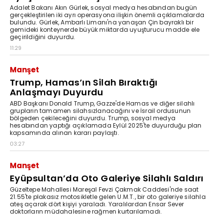
Adalet Bakanı Akın Gürlek, sosyal medya hesabından bugün
gerçekleştirilen iki ayrı operasyona ilişkin önemli açıklamalarda
bulundu. Gürlek, Ambarlı Limanı'na yanaşan Çin bayraklı bir
gemideki konteynerde büyük miktarda uyuşturucu madde ele
geçirildiğini duyurdu.
11:29
Manşet
Trump, Hamas’ın Silah Bıraktığı
Anlaşmayı Duyurdu
ABD Başkanı Donald Trump, Gazze'de Hamas ve diğer silahlı
grupların tamamen silahsızlanacağını ve İsrail ordusunun
bölgeden çekileceğini duyurdu. Trump, sosyal medya
hesabından yaptığı açıklamada Eylül 2025'te duyurduğu plan
kapsamında alınan kararı paylaştı.
03:27
Manşet
Eyüpsultan’da Oto Galeriye Silahlı Saldırı
Güzeltepe Mahallesi Mareşal Fevzi Çakmak Caddesi'nde saat
21.55'te plakasız motosikletle gelen U.M.T., bir oto galeriye silahla
ateş açarak dört kişiyi yaraladı. Yaralılardan Ensar Sever
doktorların müdahalesine rağmen kurtarılamadı.