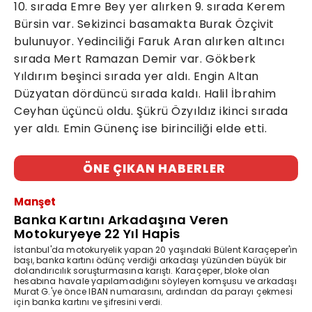
10. sırada Emre Bey yer alırken 9. sırada Kerem
Bürsin var. Sekizinci basamakta Burak Özçivit
bulunuyor. Yedinciliği Faruk Aran alırken altıncı
sırada Mert Ramazan Demir var. Gökberk
Yıldırım beşinci sırada yer aldı. Engin Altan
Düzyatan dördüncü sırada kaldı. Halil İbrahim
Ceyhan üçüncü oldu. Şükrü Özyıldız ikinci sırada
yer aldı. Emin Günenç ise birinciliği elde etti.
ÖNE ÇIKAN HABERLER
Manşet
Banka Kartını Arkadaşına Veren
Motokuryeye 22 Yıl Hapis
İstanbul'da motokuryelik yapan 20 yaşındaki Bülent Karaçeper'in
başı, banka kartını ödünç verdiği arkadaşı yüzünden büyük bir
dolandırıcılık soruşturmasına karıştı. Karaçeper, bloke olan
hesabına havale yapılamadığını söyleyen komşusu ve arkadaşı
Murat G.'ye önce IBAN numarasını, ardından da parayı çekmesi
için banka kartını ve şifresini verdi.