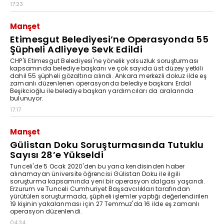
17:23
Manşet
Etimesgut Belediyesi’ne Operasyonda 55
Şüpheli Adliyeye Sevk Edildi
CHP'li Etimesgut Belediyesi'ne yönelik yolsuzluk soruşturması
kapsamında belediye başkanı ve çok sayıda üst düzey yetkili
dahil 55 şüpheli gözaltına alındı. Ankara merkezli dokuz ilde eş
zamanlı düzenlenen operasyonda belediye başkanı Erdal
Beşikcioğlu ile belediye başkan yardımcıları da aralarında
bulunuyor.
17:17
Manşet
Gülistan Doku Soruşturmasında Tutuklu
Sayısı 28’e Yükseldi
Tunceli'de 5 Ocak 2020'den bu yana kendisinden haber
alınamayan üniversite öğrencisi Gülistan Doku ile ilgili
soruşturma kapsamında yeni bir operasyon dalgası yaşandı.
Erzurum ve Tunceli Cumhuriyet Başsavcılıkları tarafından
yürütülen soruşturmada, şüpheli işlemler yaptığı değerlendirilen
19 kişinin yakalanması için 27 Temmuz'da 16 ilde eş zamanlı
operasyon düzenlendi.
04:34