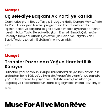
Manşet
Üç Belediye Başkanı AK Parti’ye Katıldı
Cumhurbaşkanı Recep Tayyip Erdoğan, Haliç Kongre Merkezi'nde
AK Parti İl Danışma Meclisi programına katıldı ve burada üç
ilçenin belediye başkanı ile çok sayıda meclis üyesine partisinin
rozetini taktı. Tuzla Belediye Başkanı Eren Ali Bingöl, Çekmeköy
Belediye Başkanı Orhan Çerkez ve Şile Belediye Başkan Vekili
Sacit Terzi, rozetlerini Erdoğan'ın elinden aldı.
23:18
Manşet
Transfer Pazarında Yoğun Hareketlilik
Sürüyor
Futbolda yeni sezonun Avrupa müsabakalarıyla başlamasının
ardından hem Türkiye'de hem de Avrupa'da transfer pazarında
yoğun bir hareketlilik yaşanıyor. Galatasaray, Fenerbahçe,
Beşiktaş ve Trabzonspor'un transfer gelişmeleri merakla izleniyor.
14:07