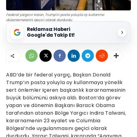
Federal yargıcın kararı, Trump'ın posta yoluyla oy kullanma
düzenlemelerini geçici olarak durdurdu.
Reklamsız Haberi
Google'da Takip Et!
ABD’de bir federal yargıç, Başkan Donald
Trump’ın posta yoluyla oy kullanmaya yönelik
sert önlemler içeren başkanlık kararnamesinin
büyük bölümünü askıya aldı. Boston’da görev
yapan ve dönemin Başkanı Barack Obama
tarafından atanan Bölge Yargıcı Indira Talwani,
kararnamenin 23 eyalet ve Columbia
Bölgesi’nde uygulanmasını geçici olarak
durdurdu. Yargıç Talwani, kararında “Anayasa,