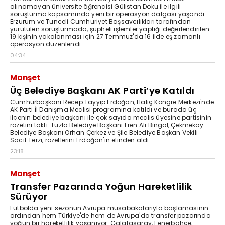
alınamayan üniversite öğrencisi Gülistan Doku ile ilgili
soruşturma kapsamında yeni bir operasyon dalgası yaşandı.
Erzurum ve Tunceli Cumhuriyet Başsavcılıkları tarafından
yürütülen soruşturmada, şüpheli işlemler yaptığı değerlendirilen
19 kişinin yakalanması için 27 Temmuz'da 16 ilde eş zamanlı
operasyon düzenlendi.
04:34
Manşet
Üç Belediye Başkanı AK Parti’ye Katıldı
Cumhurbaşkanı Recep Tayyip Erdoğan, Haliç Kongre Merkezi'nde
AK Parti İl Danışma Meclisi programına katıldı ve burada üç
ilçenin belediye başkanı ile çok sayıda meclis üyesine partisinin
rozetini taktı. Tuzla Belediye Başkanı Eren Ali Bingöl, Çekmeköy
Belediye Başkanı Orhan Çerkez ve Şile Belediye Başkan Vekili
Sacit Terzi, rozetlerini Erdoğan'ın elinden aldı.
23:18
Manşet
Transfer Pazarında Yoğun Hareketlilik
Sürüyor
Futbolda yeni sezonun Avrupa müsabakalarıyla başlamasının
ardından hem Türkiye'de hem de Avrupa'da transfer pazarında
yoğun bir hareketlilik yaşanıyor. Galatasaray, Fenerbahçe,