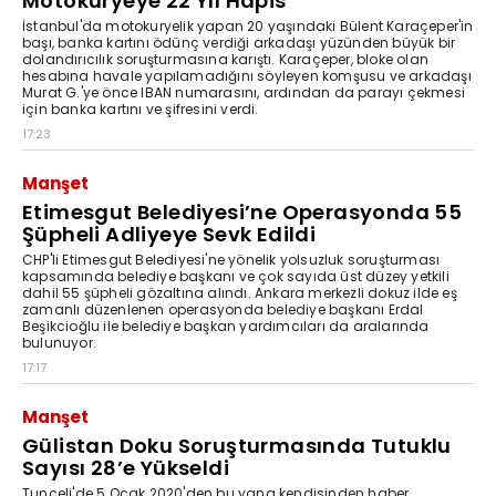
Motokuryeye 22 Yıl Hapis
İstanbul'da motokuryelik yapan 20 yaşındaki Bülent Karaçeper'in
başı, banka kartını ödünç verdiği arkadaşı yüzünden büyük bir
dolandırıcılık soruşturmasına karıştı. Karaçeper, bloke olan
hesabına havale yapılamadığını söyleyen komşusu ve arkadaşı
Murat G.'ye önce IBAN numarasını, ardından da parayı çekmesi
için banka kartını ve şifresini verdi.
17:23
Manşet
Etimesgut Belediyesi’ne Operasyonda 55
Şüpheli Adliyeye Sevk Edildi
CHP'li Etimesgut Belediyesi'ne yönelik yolsuzluk soruşturması
kapsamında belediye başkanı ve çok sayıda üst düzey yetkili
dahil 55 şüpheli gözaltına alındı. Ankara merkezli dokuz ilde eş
zamanlı düzenlenen operasyonda belediye başkanı Erdal
Beşikcioğlu ile belediye başkan yardımcıları da aralarında
bulunuyor.
17:17
Manşet
Gülistan Doku Soruşturmasında Tutuklu
Sayısı 28’e Yükseldi
Tunceli'de 5 Ocak 2020'den bu yana kendisinden haber