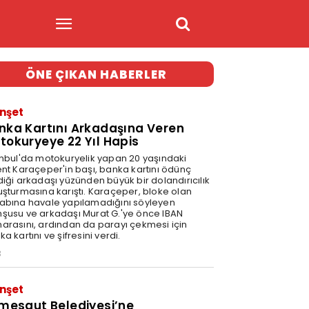
ÖNE ÇIKAN HABERLER
nşet
nka Kartını Arkadaşına Veren
tokuryeye 22 Yıl Hapis
anbul'da motokuryelik yapan 20 yaşındaki
ent Karaçeper'in başı, banka kartını ödünç
diği arkadaşı yüzünden büyük bir dolandırıcılık
uşturmasına karıştı. Karaçeper, bloke olan
abına havale yapılamadığını söyleyen
şusu ve arkadaşı Murat G.'ye önce IBAN
arasını, ardından da parayı çekmesi için
a kartını ve şifresini verdi.
3
nşet
imesgut Belediyesi’ne