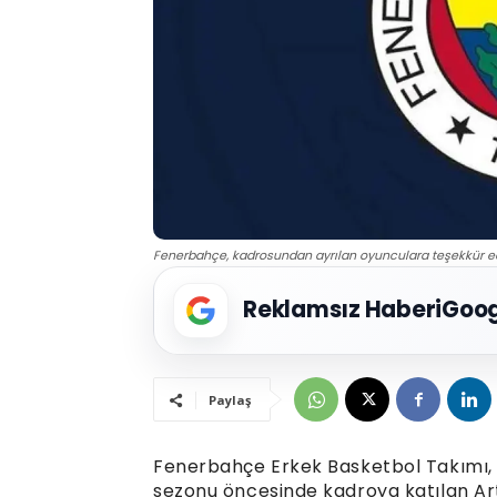
Fenerbahçe, kadrosundan ayrılan oyunculara teşekkür eder
Reklamsız Haberi
Goog
Paylaş
Fenerbahçe Erkek Basketbol Takımı, d
sezonu öncesinde kadroya katılan Artu