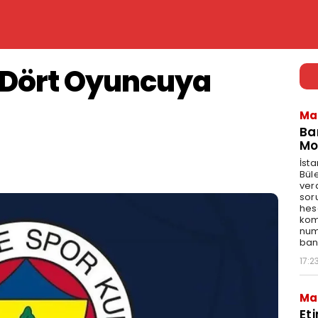
 Dört Oyuncuya
Ma
Ba
Mo
İst
Bül
ver
sor
hes
kom
num
bank
17:2
Ma
Et