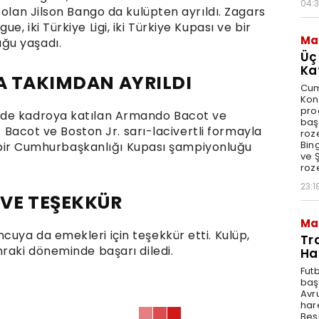
04:
 olan Jilson Bango da kulüpten ayrıldı. Zagars
, iki Türkiye Ligi, iki Türkiye Kupası ve bir
Ma
ğu yaşadı.
Üç
Ka
HA TAKIMDAN AYRILDI
Cum
Kon
pro
nde kadroya katılan Armando Bacot ve
baş
i. Bacot ve Boston Jr. sarı-lacivertli formayla
roze
Bin
ve bir Cumhurbaşkanlığı Kupası şampiyonluğu
ve Ş
roze
23:1
VE TEŞEKKÜR
Ma
uya da emekleri için teşekkür etti. Kulüp,
Tr
nraki döneminde başarı diledi.
Ha
Fut
baş
Avr
har
Beş