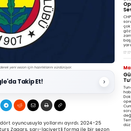
Op
Se
CHP
sor
çok 
göz
zam
baş
yar
17:17
Ma
ek yeni sezon için hazırlıklarını sürdürüyor.
Gü
Tu
le'da Takip Et!
Tun
hab
Dok
ope
Cum
sor
değe
Tem
ört oyuncusuyla yollarını ayırdı. 2024-25
düz
rs Zagars, sarı-lacivertli forma ile bir sezon