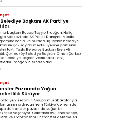
34
nşet
 Belediye Başkanı AK Parti’ye
tıldı
hurbaşkanı Recep Tayyip Erdoğan, Haliç
gre Merkezi'nde AK Parti İl Danışma Meclisi
gramına katıldı ve burada üç ilçenin belediye
kanı ile çok sayıda meclis üyesine partisinin
tini taktı. Tuzla Belediye Başkanı Eren Ali
göl, Çekmeköy Belediye Başkanı Orhan Çerkez
ile Belediye Başkan Vekili Sacit Terzi,
tlerini Erdoğan'ın elinden aldı.
8
nşet
ansfer Pazarında Yoğun
reketlilik Sürüyor
bolda yeni sezonun Avrupa müsabakalarıyla
lamasının ardından hem Türkiye'de hem de
upa'da transfer pazarında yoğun bir
eketlilik yaşanıyor. Galatasaray, Fenerbahçe,
iktaş ve Trabzonspor'un transfer gelişmeleri