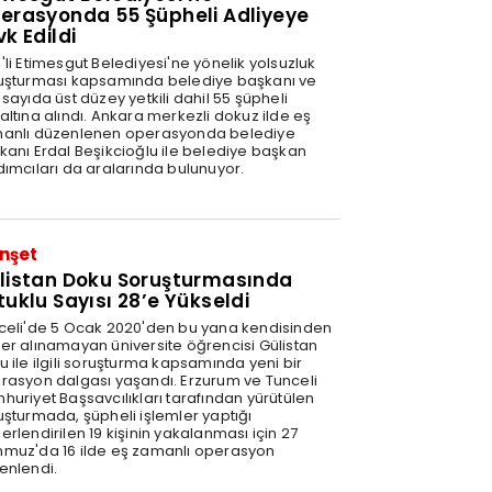
erasyonda 55 Şüpheli Adliyeye
vk Edildi
'li Etimesgut Belediyesi'ne yönelik yolsuzluk
uşturması kapsamında belediye başkanı ve
sayıda üst düzey yetkili dahil 55 şüpheli
altına alındı. Ankara merkezli dokuz ilde eş
anlı düzenlenen operasyonda belediye
kanı Erdal Beşikcioğlu ile belediye başkan
dımcıları da aralarında bulunuyor.
nşet
listan Doku Soruşturmasında
tuklu Sayısı 28’e Yükseldi
celi'de 5 Ocak 2020'den bu yana kendisinden
er alınamayan üniversite öğrencisi Gülistan
u ile ilgili soruşturma kapsamında yeni bir
rasyon dalgası yaşandı. Erzurum ve Tunceli
huriyet Başsavcılıkları tarafından yürütülen
uşturmada, şüpheli işlemler yaptığı
rlendirilen 19 kişinin yakalanması için 27
muz'da 16 ilde eş zamanlı operasyon
enlendi.