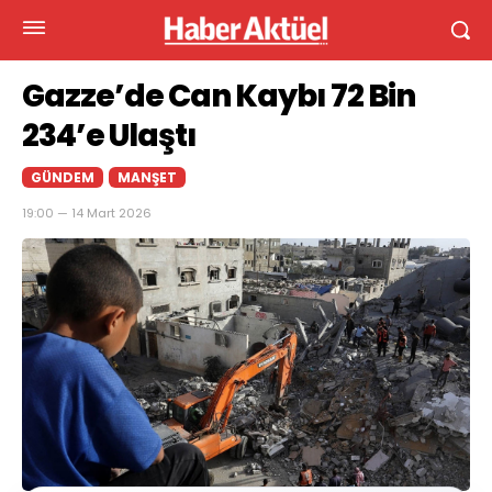
Gazze’de Can Kaybı 72 Bin
234’e Ulaştı
GÜNDEM
MANŞET
19:00 — 14 Mart 2026