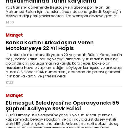
Havalimanında Tarihi Karşılama
Yaz transfer döneminde Beşiktaş ve Trabzonspor ile anılan
Mohamed Salah için transfer sürecinde sona gelindi. Beşiktaş'ın
askıya aldığı görüşmeler sonrası Trabzonspor devreye girmişti.
14:06
Manşet
Banka Kartını Arkadaşına Veren
Motokuryeye 22 Yıl Hapis
İstanbul'da motokuryelik yapan 20 yaşındaki Bülent Karaçeper'in
başı, banka kartını ödünç verdiği arkadaşı yüzünden büyük bir
dolandırıcılık soruşturmasına karıştı. Karaçeper, bloke olan
hesabına havale yapılamadığını söyleyen komşusu ve arkadaşı
Murat G.'ye önce IBAN numarasını, ardından da parayı çekmesi
için banka kartını ve şifresini verdi.
17:23
Manşet
Etimesgut Belediyesi’ne Operasyonda 55
Şüpheli Adliyeye Sevk Edildi
CHP'li Etimesgut Belediyesi'ne yönelik yolsuzluk soruşturması
kapsamında belediye başkanı ve çok sayıda üst düzey yetkili
dahil 55 şüpheli gözaltına alındı. Ankara merkezli dokuz ilde eş
zamanlı düzenlenen operasyonda belediye başkanı Erdal