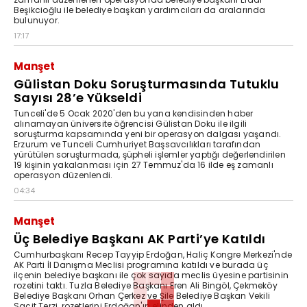
Beşikcioğlu ile belediye başkan yardımcıları da aralarında
bulunuyor.
17:17
Manşet
Gülistan Doku Soruşturmasında Tutuklu
Sayısı 28’e Yükseldi
Tunceli'de 5 Ocak 2020'den bu yana kendisinden haber
alınamayan üniversite öğrencisi Gülistan Doku ile ilgili
soruşturma kapsamında yeni bir operasyon dalgası yaşandı.
Erzurum ve Tunceli Cumhuriyet Başsavcılıkları tarafından
yürütülen soruşturmada, şüpheli işlemler yaptığı değerlendirilen
19 kişinin yakalanması için 27 Temmuz'da 16 ilde eş zamanlı
operasyon düzenlendi.
04:34
Manşet
Üç Belediye Başkanı AK Parti’ye Katıldı
Cumhurbaşkanı Recep Tayyip Erdoğan, Haliç Kongre Merkezi'nde
AK Parti İl Danışma Meclisi programına katıldı ve burada üç
ilçenin belediye başkanı ile çok sayıda meclis üyesine partisinin
rozetini taktı. Tuzla Belediye Başkanı Eren Ali Bingöl, Çekmeköy
Belediye Başkanı Orhan Çerkez ve Şile Belediye Başkan Vekili
Sacit Terzi, rozetlerini Erdoğan'ın elinden aldı.