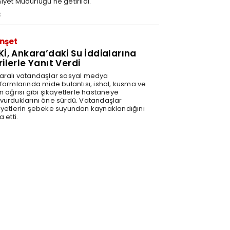
iyet Müdürlüğü'ne getirildi.
3
nşet
Kİ, Ankara’daki Su İddialarına
rilerle Yanıt Verdi
aralı vatandaşlar sosyal medya
tformlarında mide bulantısı, ishal, kusma ve
n ağrısı gibi şikayetlerle hastaneye
vurduklarını öne sürdü. Vatandaşlar
ayetlerin şebeke suyundan kaynaklandığını
a etti.