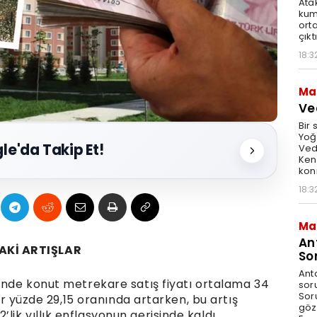
Ata
kum
ort
çıktı
18:3
Ma
Ve
Bir 
Yoğ
le'da Takip Et!
Ved
Ken
kon
18:3
Ma
An
AKİ ARTIŞLAR
So
Ant
linde konut metrekare satış fiyatı ortalama 34
sor
Sor
lar yüzde 29,15 oranında artarken, bu artış
göz
ik yıllık enflasyonun gerisinde kaldı.