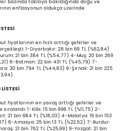
iller bazında tabloya bakıldığında doğu ve
arının enflasyonun oldukça üzerinde
İSTESİ
t fiyatlarının en hızlı arttığı şehirler ve
rçekleşti: 1-Diyarbakır: 28 bin 69 TL (%62,84)
zurum: 21 bin 384 TL (%54,77) 4-Muş: 20 bin 269
8,21) 6-Batman: 22 bin 431 TL (%45,79) 7-
ra: 30 bin 794 TL (%44,83) 9-Şırnak: 21 bin 225
43,94)
LİSTESİ
ut fiyatlarının en yavaş arttığı şehirler ve
sıralandı: 1-Kilis: 15 bin 998 TL (%11,75) 2-
rt: 21 bin 684 TL (%18,03) 4-Malatya: 19 bin 153
,17) 6-Amasya: 25 bin 13 TL (%22,52) 7-Burdur:
aş: 21 bin 762 TL (%25,99) 9-Yozgat: 21 bin