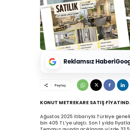
Reklamsız Haberi
Goog
Paylaş
KONUT METREKARE SATIŞ FİYATIND
Ağustos 2025 itibarıyla Türkiye gene
bin 405 TL’ye ulaştı. Son 1 yılda fiyat
Temmuz ayında açıklanan yüzde 33,52’l