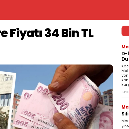
 Fiyatı 34 Bin TL
Ma
D-
Du
Koca
Mah
yön
kon
karş
19:0
Ma
Sil
Mer
çıka