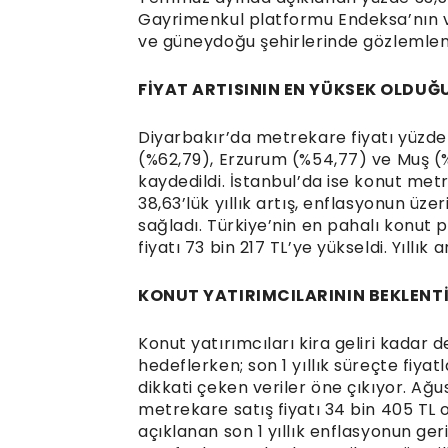
Gayrimenkul platformu Endeksa’nın ver
ve güneydoğu şehirlerinde gözlemlen
FİYAT ARTISININ EN YÜKSEK OLDUĞ
Diyarbakır’da metrekare fiyatı yüzde 
(%62,79), Erzurum (%54,77) ve Muş (%
kaydedildi. İstanbul’da ise konut metr
38,63’lük yıllık artış, enflasyonun üz
sağladı. Türkiye’nin en pahalı konut
fiyatı 73 bin 217 TL’ye yükseldi. Yıllık
KONUT YATIRIMCILARININ BEKLENTİ
Konut yatırımcıları kira geliri kadar
hedeflerken; son 1 yıllık süreçte fiy
dikkati çeken veriler öne çıkıyor. Ağ
metrekare satış fiyatı 34 bin 405 TL 
açıklanan son 1 yıllık enflasyonun ge