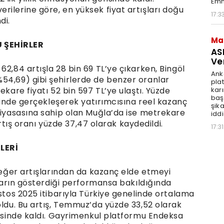
Emn
ilerine göre, en yüksek fiyat artışları doğu
17:3
di.
Ma
U ŞEHİRLER
AS
Ve
62,84 artışla 28 bin 69 TL’ye çıkarken, Bingöl
Ank
54,69) gibi şehirlerde de benzer oranlar
pla
karı
ekare fiyatı 52 bin 597 TL’ye ulaştı. Yüzde
baş
erinde gerçekleşerek yatırımcısına reel kazanç
şik
 piyasasına sahip olan Muğla’da ise metrekare
iddi
 artış oranı yüzde 37,47 olarak kaydedildi.
17:31
LERİ
 değer artışlarından da kazanç elde etmeyi
atların gösterdiği performansa bakıldığında
ustos 2025 itibarıyla Türkiye genelinde ortalama
oldu. Bu artış, Temmuz’da yüzde 33,52 olarak
risinde kaldı. Gayrimenkul platformu Endeksa