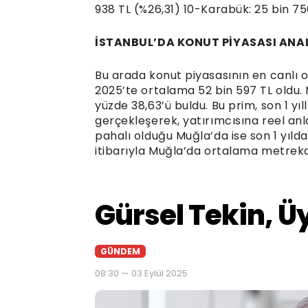
938 TL (%26,31) 10-Karabük: 25 bin 75
İSTANBUL’DA KONUT PİYASASI ANAL
Bu arada konut piyasasının en canlı 
2025’te ortalama 52 bin 597 TL oldu. 
yüzde 38,63’ü buldu. Bu prim, son 1 yı
gerçekleşerek, yatırımcısına reel anl
pahalı olduğu Muğla’da ise son 1 yıld
itibarıyla Muğla’da ortalama metrekar