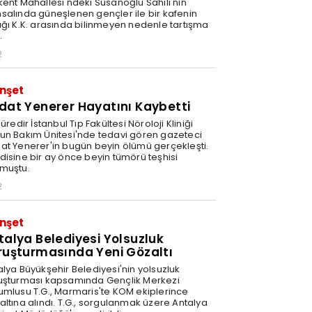
kent Mahallesi'ndeki Susanoğlu Sahili'nin
salında güneşlenen gençler ile bir kafenin
ağı K.K. arasında bilinmeyen nedenle tartışma
.
2
nşet
dat Yenerer Hayatını Kaybetti
süredir İstanbul Tıp Fakültesi Nöroloji Kliniği
un Bakım Ünitesi'nde tedavi gören gazeteci
at Yenerer'in bugün beyin ölümü gerçekleşti.
disine bir ay önce beyin tümörü teşhisi
muştu.
2
nşet
talya Belediyesi Yolsuzluk
ruşturmasında Yeni Gözaltı
alya Büyükşehir Belediyesi'nin yolsuzluk
uşturması kapsamında Gençlik Merkezi
umlusu T.G., Marmaris'te KOM ekiplerince
altına alındı. T.G., sorgulanmak üzere Antalya