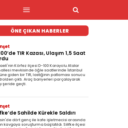
ÖNE ÇIKAN HABERLER
nşet
100’de TIR Kazası, Ulaşım 1,5 Saat
rdu
eli'nin Körfez ilçesi D-100 Karayolu Atalar
allesi mevkisinde öğle saatlerinde İstanbul
üne giden bir TIR, lastiğinin patlaması sonucu
trolden çıktı. Araç bariyerleri parçalayarak
ı şeride geçti.
1
nşet
ifke’de Sahilde Kürekle Saldırı
sin'de dört genç ile kafe işletmecisi arasında
n kavgaya soruşturma başlatıldı. Silifke ilçesi