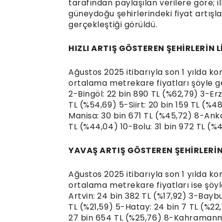
tarafından paylaşılan verilere göre; 
güneydoğu şehirlerindeki fiyat artışl
gerçekleştiği görüldü.
HIZLI ARTIŞ GÖSTEREN ŞEHİRLERİN L
Ağustos 2025 itibarıyla son 1 yılda konu
ortalama metrekare fiyatları şöyle ge
2-Bingöl: 22 bin 890 TL (%62,79) 3-Er
TL (%54,69) 5-Siirt: 20 bin 159 TL (%4
Manisa: 30 bin 671 TL (%45,72) 8-Anka
TL (%44,04) 10-Bolu: 31 bin 972 TL (%
YAVAŞ ARTIŞ GÖSTEREN ŞEHİRLERİN 
Ağustos 2025 itibarıyla son 1 yılda kon
ortalama metrekare fiyatları ise şöyle 
Artvin: 24 bin 382 TL (%17,92) 3-Baybu
TL (%21,59) 5-Hatay: 24 bin 7 TL (%22
27 bin 654 TL (%25,76) 8-Kahramanmar