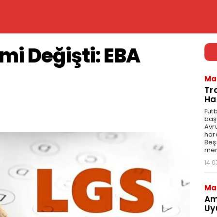
mi Değişti: EBA
Ma
Tr
Ha
Fut
baş
Avr
har
Beş
mer
14:0
Ma
Am
Uy