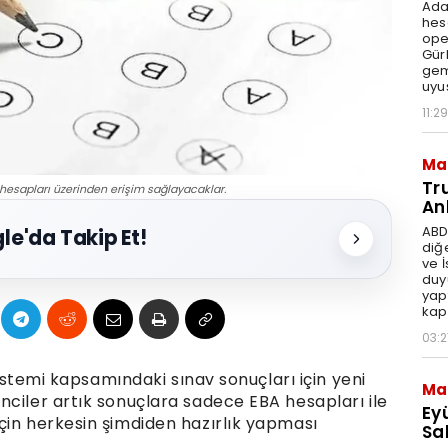
Ada
hes
ope
Gür
gem
uyu
11:29
Ma
Tr
 hesapları üzerinden erişim sağlayacaklar.
An
ABD
le'da Takip Et!
diğ
ve 
duy
yap
kap
03:2
 Sistemi kapsamındaki sınav sonuçları için yeni
Ma
nciler artık sonuçlara sadece EBA hesapları ile
Ey
çin herkesin şimdiden hazırlık yapması
Sal