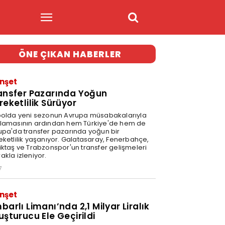
ÖNE ÇIKAN HABERLER
nşet
ansfer Pazarında Yoğun
reketlilik Sürüyor
bolda yeni sezonun Avrupa müsabakalarıyla
lamasının ardından hem Türkiye'de hem de
upa'da transfer pazarında yoğun bir
eketlilik yaşanıyor. Galatasaray, Fenerbahçe,
iktaş ve Trabzonspor'un transfer gelişmeleri
akla izleniyor.
7
nşet
barlı Limanı’nda 2,1 Milyar Liralık
uşturucu Ele Geçirildi