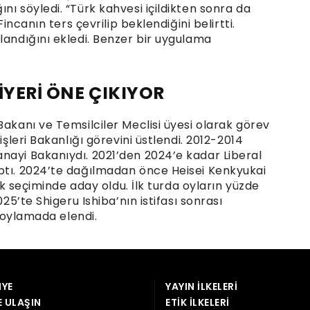
YE
YAYIN İLKELERI
E ULAŞIN
ETIK İLKELERI