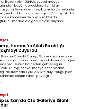
let Bakanı Akın Gürlek, sosyal medya
abından bugün gerçekleştirilen iki ayrı
rasyona ilişkin önemli açıklamalarda bulundu.
lek, Ambarlı Limanı'na yanaşan Çin bayraklı bir
ideki konteynerde büyük miktarda
şturucu madde ele geçirildiğini duyurdu.
nşet
ump, Hamas’ın Silah Bıraktığı
laşmayı Duyurdu
 Başkanı Donald Trump, Gazze'de Hamas ve
er silahlı grupların tamamen silahsızlanacağını
İsrail ordusunun bölgeden çekileceğini
urdu. Trump, sosyal medya hesabından
tığı açıklamada Eylül 2025'te duyurduğu plan
samında alınan kararı paylaştı.
7
nşet
üpsultan’da Oto Galeriye Silahlı
dırı