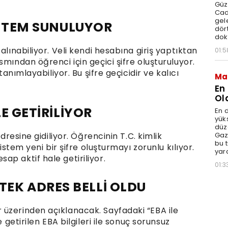
Güz
Cad
gele
YÖNTEM SUNULUYOR
dört
dok
alınabiliyor. Veli kendi hesabına giriş yaptıktan
01:5
mından öğrenci için geçici şifre oluşturuluyor.
tanımlayabiliyor. Bu şifre geçicidir ve kalıcı
Ma
En
Ol
LE GETİRİLİYOR
En d
yüks
düz
Gaz
adresine gidiliyor. Öğrencinin T.C. kimlik
bu 
Sistem yeni bir şifre oluşturmayı zorunlu kılıyor.
yar
p aktif hale getiriliyor.
01:3
EK ADRES BELLİ OLDU
üzerinden açıklanacak. Sayfadaki “EBA ile
e getirilen EBA bilgileri ile sonuç sorunsuz