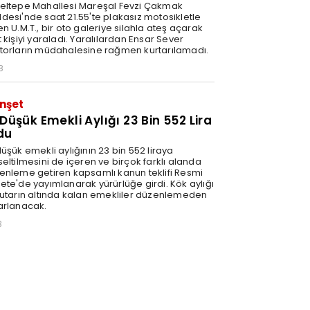
eltepe Mahallesi Mareşal Fevzi Çakmak
desi'nde saat 21.55'te plakasız motosikletle
n U.M.T., bir oto galeriye silahla ateş açarak
 kişiyi yaraladı. Yaralılardan Ensar Sever
torların müdahalesine rağmen kurtarılamadı.
8
nşet
 Düşük Emekli Aylığı 23 Bin 552 Lira
du
üşük emekli aylığının 23 bin 552 liraya
eltilmesini de içeren ve birçok farklı alanda
enleme getiren kapsamlı kanun teklifi Resmi
ete'de yayımlanarak yürürlüğe girdi. Kök aylığı
tutarın altında kalan emekliler düzenlemeden
arlanacak.
3