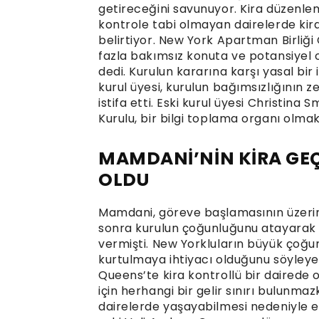
getireceğini savunuyor. Kira düzenleme
kontrole tabi olmayan dairelerde kir
belirtiyor. New York Apartman Birli
fazla bakımsız konuta ve potansiyel o
dedi. Kurulun kararına karşı yasal bir 
kurul üyesi, kurulun bağımsızlığının 
istifa etti. Eski kurul üyesi Christina
Kurulu, bir bilgi toplama organı olmakt
MAMDANİ’NİN KİRA GE
OLDU
Mamdani, göreve başlamasının üzerind
sonra kurulun çoğunluğunu atayarak 
vermişti. New Yorkluların büyük çoğu
kurtulmaya ihtiyacı olduğunu söyleye
Queens’te kira kontrollü bir dairede 
için herhangi bir gelir sınırı bulunmaz
dairelerde yaşayabilmesi nedeniyle ele