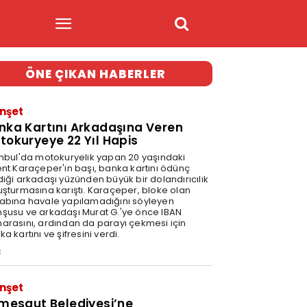
ÖNE ÇIKAN HABERLER
nşet
nka Kartını Arkadaşına Veren
tokuryeye 22 Yıl Hapis
anbul'da motokuryelik yapan 20 yaşındaki
ent Karaçeper'in başı, banka kartını ödünç
diği arkadaşı yüzünden büyük bir dolandırıcılık
uşturmasına karıştı. Karaçeper, bloke olan
abına havale yapılamadığını söyleyen
şusu ve arkadaşı Murat G.'ye önce IBAN
arasını, ardından da parayı çekmesi için
a kartını ve şifresini verdi.
3
nşet
imesgut Belediyesi’ne