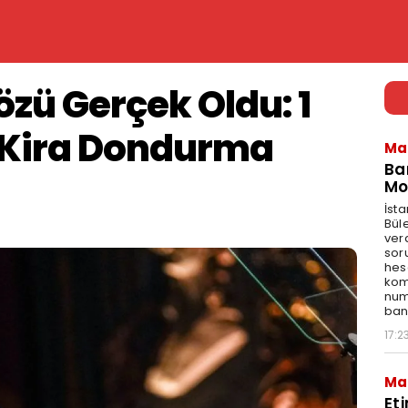
zü Gerçek Oldu: 1
 Kira Dondurma
Ma
Ba
Mo
İst
Bül
ver
sor
hes
kom
num
bank
17:2
Ma
Et