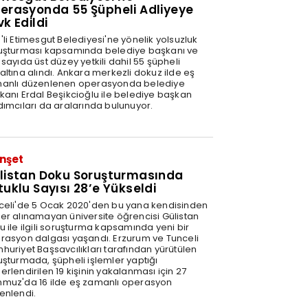
erasyonda 55 Şüpheli Adliyeye
vk Edildi
'li Etimesgut Belediyesi'ne yönelik yolsuzluk
uşturması kapsamında belediye başkanı ve
sayıda üst düzey yetkili dahil 55 şüpheli
altına alındı. Ankara merkezli dokuz ilde eş
anlı düzenlenen operasyonda belediye
kanı Erdal Beşikcioğlu ile belediye başkan
dımcıları da aralarında bulunuyor.
nşet
listan Doku Soruşturmasında
tuklu Sayısı 28’e Yükseldi
celi'de 5 Ocak 2020'den bu yana kendisinden
er alınamayan üniversite öğrencisi Gülistan
u ile ilgili soruşturma kapsamında yeni bir
rasyon dalgası yaşandı. Erzurum ve Tunceli
huriyet Başsavcılıkları tarafından yürütülen
uşturmada, şüpheli işlemler yaptığı
rlendirilen 19 kişinin yakalanması için 27
muz'da 16 ilde eş zamanlı operasyon
enlendi.