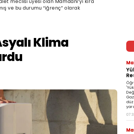
et meclisi üyesi olan Mamdani’yi kira
mış ve bu durumu “iğrenç” olarak