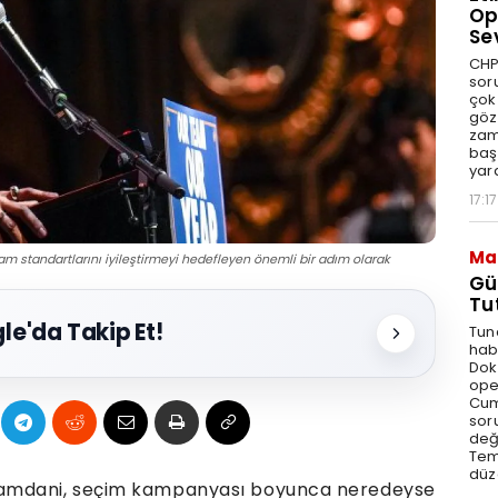
Op
Se
CHP
sor
çok 
göz
zam
baş
yar
17:17
Ma
şam standartlarını iyileştirmeyi hedefleyen önemli bir adım olarak
Gü
Tu
le'da Takip Et!
Tun
hab
Dok
ope
Cum
sor
değe
Tem
düz
Mamdani, seçim kampanyası boyunca neredeyse