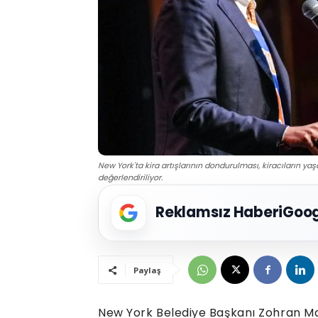
New York'ta kira artışlarının dondurulması, kiracıların ya
değerlendiriliyor.
Reklamsız Haberi
Goog
Paylaş
New York Belediye Başkanı Zohran 