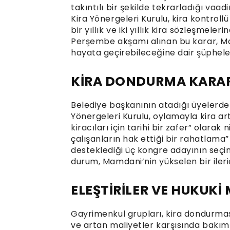
takıntılı bir şekilde tekrarladığı vaa
Kira Yönergeleri Kurulu, kira kontrollü
bir yıllık ve iki yıllık kira sözleşmel
Perşembe akşamı alınan bu karar, Ma
hayata geçirebileceğine dair şüphele
KİRA DONDURMA KARARI
Belediye başkanının atadığı üyelerden
Yönergeleri Kurulu, oylamayla kira art
kiracıları için tarihi bir zafer” olarak
çalışanların hak ettiği bir rahatlama”
desteklediği üç kongre adayının seç
durum, Mamdani’nin yükselen bir ileri
ELEŞTİRİLER VE HUKUKİ
Gayrimenkul grupları, kira dondurmas
ve artan maliyetler karşısında bakım