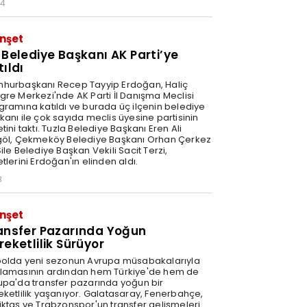
34
nşet
 Belediye Başkanı AK Parti’ye
tıldı
hurbaşkanı Recep Tayyip Erdoğan, Haliç
gre Merkezi'nde AK Parti İl Danışma Meclisi
gramına katıldı ve burada üç ilçenin belediye
kanı ile çok sayıda meclis üyesine partisinin
tini taktı. Tuzla Belediye Başkanı Eren Ali
göl, Çekmeköy Belediye Başkanı Orhan Çerkez
ile Belediye Başkan Vekili Sacit Terzi,
tlerini Erdoğan'ın elinden aldı.
8
nşet
ansfer Pazarında Yoğun
reketlilik Sürüyor
bolda yeni sezonun Avrupa müsabakalarıyla
lamasının ardından hem Türkiye'de hem de
upa'da transfer pazarında yoğun bir
eketlilik yaşanıyor. Galatasaray, Fenerbahçe,
iktaş ve Trabzonspor'un transfer gelişmeleri