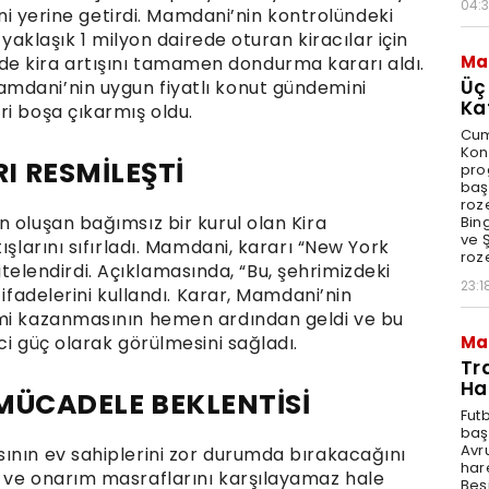
04:
dini yerine getirdi. Mamdani’nin kontrolündeki
 yaklaşık 1 milyon dairede oturan kiracılar için
Ma
erinde kira artışını tamamen dondurma kararı aldı.
Üç
mdani’nin uygun fiyatlı konut gündemini
Ka
ri boşa çıkarmış oldu.
Cum
Kon
 RESMİLEŞTİ
pro
baş
roze
 oluşan bağımsız bir kurul olan Kira
Bin
ve Ş
ışlarını sıfırladı. Mamdani, kararı “New York
roze
 nitelendirdi. Açıklamasında, “Bu, şehrimizdeki
23:1
 ifadelerini kullandı. Karar, Mamdani’nin
imi kazanmasının hemen ardından geldi ve bu
Ma
ci güç olarak görülmesini sağladı.
Tr
Ha
 MÜCADELE BEKLENTİSİ
Fut
baş
Avr
ının ev sahiplerini zor durumda bırakacağını
har
 ve onarım masraflarını karşılayamaz hale
Beş