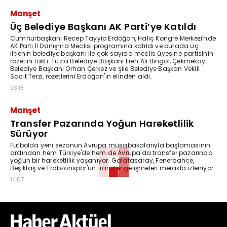
Manşet
Üç Belediye Başkanı AK Parti’ye Katıldı
Cumhurbaşkanı Recep Tayyip Erdoğan, Haliç Kongre Merkezi'nde
AK Parti İl Danışma Meclisi programına katıldı ve burada üç
ilçenin belediye başkanı ile çok sayıda meclis üyesine partisinin
rozetini taktı. Tuzla Belediye Başkanı Eren Ali Bingöl, Çekmeköy
Belediye Başkanı Orhan Çerkez ve Şile Belediye Başkan Vekili
Sacit Terzi, rozetlerini Erdoğan'ın elinden aldı.
23:18
Manşet
Transfer Pazarında Yoğun Hareketlilik
Sürüyor
Futbolda yeni sezonun Avrupa müsabakalarıyla başlamasının
ardından hem Türkiye'de hem de Avrupa'da transfer pazarında
yoğun bir hareketlilik yaşanıyor. Galatasaray, Fenerbahçe,
Beşiktaş ve Trabzonspor'un transfer gelişmeleri merakla izleniyor.
14:07