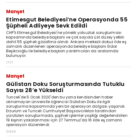
Manşet
Etimesgut Belediyesi’ne Operasyonda 55
Şüpheli Adliyeye Sevk Edildi
CHP'li Etimesgut Belediyesi'ne yönelik yolsuzluk soruşturması
kapsamında belediye başkanı ve çok sayıda üst düzey yetkili
dahil 55 şüpheli gözaltına alındı. Ankara merkezli dokuz ilde eş
zamanlı düzenlenen operasyonda belediye başkanı Erdal
Beşikcioğlu ile belediye başkan yardımcıları da aralarında
bulunuyor.
17:17
Manşet
Gülistan Doku Soruşturmasında Tutuklu
Sayısı 28’e Yükseldi
Tunceli'de 5 Ocak 2020'den bu yana kendisinden haber
alınamayan üniversite öğrencisi Gülistan Doku ile ilgili
soruşturma kapsamında yeni bir operasyon dalgası yaşandı.
Erzurum ve Tunceli Cumhuriyet Başsavcılıkları tarafından
yürütülen soruşturmada, şüpheli işlemler yaptığı değerlendirilen
19 kişinin yakalanması için 27 Temmuz'da 16 ilde eş zamanlı
operasyon düzenlendi.
04:34