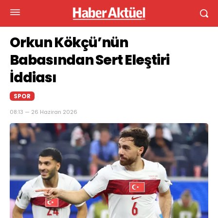
Orkun Kökçü’nün
Babasından Sert Eleştiri
İddiası
SPOR
08:13 — 26 Haziran 2026