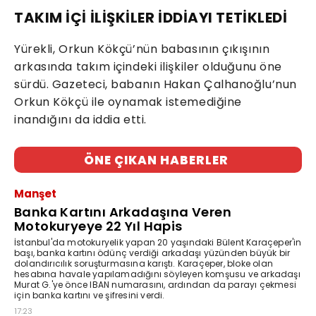
TAKIM İÇİ İLİŞKİLER İDDİAYI TETİKLEDİ
Yürekli, Orkun Kökçü’nün babasının çıkışının
arkasında takım içindeki ilişkiler olduğunu öne
sürdü. Gazeteci, babanın Hakan Çalhanoğlu’nun
Orkun Kökçü ile oynamak istemediğine
inandığını da iddia etti.
ÖNE ÇIKAN HABERLER
Manşet
Banka Kartını Arkadaşına Veren
Motokuryeye 22 Yıl Hapis
İstanbul'da motokuryelik yapan 20 yaşındaki Bülent Karaçeper'in
başı, banka kartını ödünç verdiği arkadaşı yüzünden büyük bir
dolandırıcılık soruşturmasına karıştı. Karaçeper, bloke olan
hesabına havale yapılamadığını söyleyen komşusu ve arkadaşı
Murat G.'ye önce IBAN numarasını, ardından da parayı çekmesi
için banka kartını ve şifresini verdi.
17:23