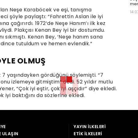
mer
ılan Neşe Karaböcek ve eşi, tanışma
14:0
eci şöyle paylaştı: “Fahrettin Aslan ile iyi
ına çağırırdı. 1972’de Neşe Hanım’ı ilk kez
ydi. Plakçısı Kenan Bey iyi bir dostumdu.
ı sıkmıştı. Kenan Bey, ‘Neşe hanım sana
idince tutuldum ve hemen evlendik.”
ÖYLE OLMUŞ
ez 7 yaşındayken gördüğünü söylemişti. “7
nu izlemeye gitmiştim” dedi. 52 yıldır mutlu
Yener, “Çok iyi eştir, çok iyi aşçıdır” diye ekledi.
k iyi baktığını da sözlerine ekledi.
YE
YAYIN İLKELERI
E ULAŞIN
ETIK İLKELERI