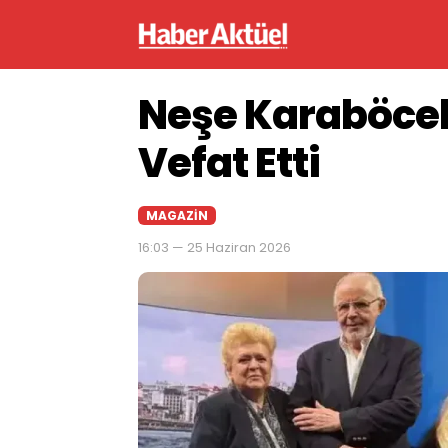
Neşe Karaböcek’
Vefat Etti
MAGAZIN
16:03 — 25 Haziran 2026