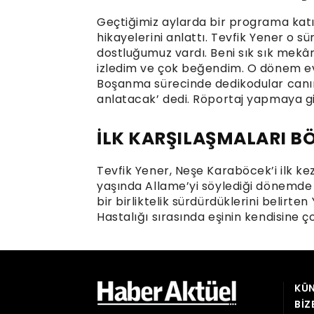
Geçtiğimiz aylarda bir programa kat
hikayelerini anlattı. Tevfik Yener o sür
dostluğumuz vardı. Beni sık sık mekân
izledim ve çok beğendim. O dönem evli
Boşanma sürecinde dedikodular canın
anlatacak’ dedi. Röportaj yapmaya g
İLK KARŞILAŞMALARI B
Tevfik Yener, Neşe Karaböcek’i ilk k
yaşında Allame’yi söylediği dönemde o
bir birliktelik sürdürdüklerini belirten 
Hastalığı sırasında eşinin kendisine ço
KÜN
BIZ