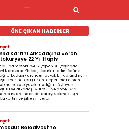
ÖNE ÇIKAN HABERLER
nşet
nka Kartını Arkadaşına Veren
tokuryeye 22 Yıl Hapis
anbul'da motokuryelik yapan 20 yaşındaki
ent Karaçeper'in başı, banka kartını ödünç
diği arkadaşı yüzünden büyük bir dolandırıcılık
uşturmasına karıştı. Karaçeper, bloke olan
abına havale yapılamadığını söyleyen
şusu ve arkadaşı Murat G.'ye önce IBAN
arasını, ardından da parayı çekmesi için
a kartını ve şifresini verdi.
3
nşet
imesgut Belediyesi’ne