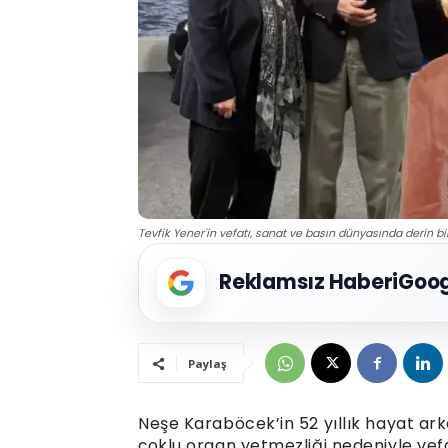
Tevfik Yener'in vefatı, sanat ve basın dünyasında derin bir
Reklamsız Haberi
Goog
Paylaş
Neşe Karaböcek’in 52 yıllık hayat ark
çoklu organ yetmezliği nedeniyle vefa