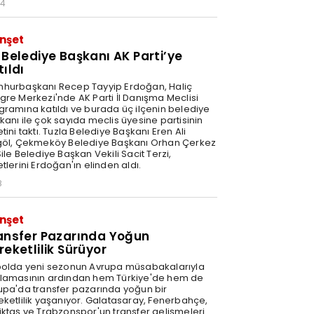
34
nşet
 Belediye Başkanı AK Parti’ye
tıldı
hurbaşkanı Recep Tayyip Erdoğan, Haliç
gre Merkezi'nde AK Parti İl Danışma Meclisi
gramına katıldı ve burada üç ilçenin belediye
kanı ile çok sayıda meclis üyesine partisinin
tini taktı. Tuzla Belediye Başkanı Eren Ali
göl, Çekmeköy Belediye Başkanı Orhan Çerkez
ile Belediye Başkan Vekili Sacit Terzi,
tlerini Erdoğan'ın elinden aldı.
8
nşet
ansfer Pazarında Yoğun
reketlilik Sürüyor
bolda yeni sezonun Avrupa müsabakalarıyla
lamasının ardından hem Türkiye'de hem de
upa'da transfer pazarında yoğun bir
eketlilik yaşanıyor. Galatasaray, Fenerbahçe,
iktaş ve Trabzonspor'un transfer gelişmeleri