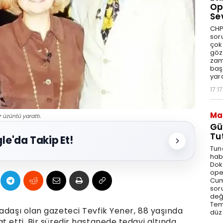
Op
Se
CHP
sor
çok 
göz
zam
baş
yar
17:17
Ma
 üzüntü yarattı.
Gü
Tu
le'da Takip Et!
Tun
hab
Dok
ope
Cum
sor
değe
Tem
adaşı olan gazeteci Tevfik Yener, 88 yaşında
düz
t etti. Bir süredir hastanede tedavi altında