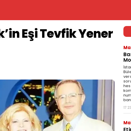
in Eşi Tevfik Yener
Ma
Ba
Mo
İst
Bül
ver
sor
hes
kom
num
bank
17:2
Ma
Et