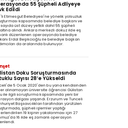
erasyonda 55 Şüpheli Adliyeye
vk Edildi
'li Etimesgut Belediyesi'ne yönelik yolsuzluk
uşturması kapsamında belediye başkanı ve
sayıda üst düzey yetkili dahil 55 şüpheli
altına alındı. Ankara merkezli dokuz ilde eş
anlı düzenlenen operasyonda belediye
kanı Erdal Beşikcioğlu ile belediye başkan
dımcıları da aralarında bulunuyor.
nşet
listan Doku Soruşturmasında
tuklu Sayısı 28’e Yükseldi
celi'de 5 Ocak 2020'den bu yana kendisinden
er alınamayan üniversite öğrencisi Gülistan
u ile ilgili soruşturma kapsamında yeni bir
rasyon dalgası yaşandı. Erzurum ve Tunceli
huriyet Başsavcılıkları tarafından yürütülen
uşturmada, şüpheli işlemler yaptığı
rlendirilen 19 kişinin yakalanması için 27
muz'da 16 ilde eş zamanlı operasyon
enlendi.