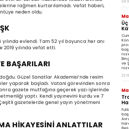
04:
elerine rağmen kurtarılamadı. Vefat haberi,
ntüye neden oldu.
Ma
Üç
AŞK
Ka
Cum
Kon
 yılında evlendi. Tam 52 yıl boyunca her anı
pro
e 2019 yılında vefat etti.
baş
roze
Bin
VE BAŞARILARI
ve Ş
roze
23:1
a doğdu. Güzel Sanatlar Akademisi’nde resim
zimler yaparak başladı. Vatani görevinden sonra
 sonra gazete mutfağına geçerek yazı işlerinde
Ma
etmenliği yaptı. Kendi yayınevini kurdu ve 7
Tr
Ha
. Çeşitli gazetelerde genel yayın yönetmeni
Fut
baş
Avr
MA HİKAYESİNİ ANLATTILAR
har
Beş