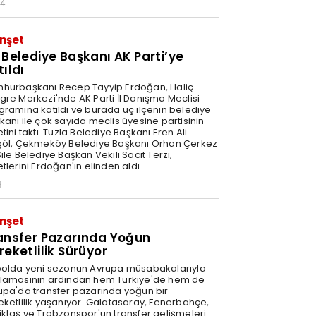
34
nşet
 Belediye Başkanı AK Parti’ye
tıldı
hurbaşkanı Recep Tayyip Erdoğan, Haliç
gre Merkezi'nde AK Parti İl Danışma Meclisi
gramına katıldı ve burada üç ilçenin belediye
kanı ile çok sayıda meclis üyesine partisinin
tini taktı. Tuzla Belediye Başkanı Eren Ali
göl, Çekmeköy Belediye Başkanı Orhan Çerkez
ile Belediye Başkan Vekili Sacit Terzi,
tlerini Erdoğan'ın elinden aldı.
8
nşet
ansfer Pazarında Yoğun
reketlilik Sürüyor
bolda yeni sezonun Avrupa müsabakalarıyla
lamasının ardından hem Türkiye'de hem de
upa'da transfer pazarında yoğun bir
eketlilik yaşanıyor. Galatasaray, Fenerbahçe,
iktaş ve Trabzonspor'un transfer gelişmeleri