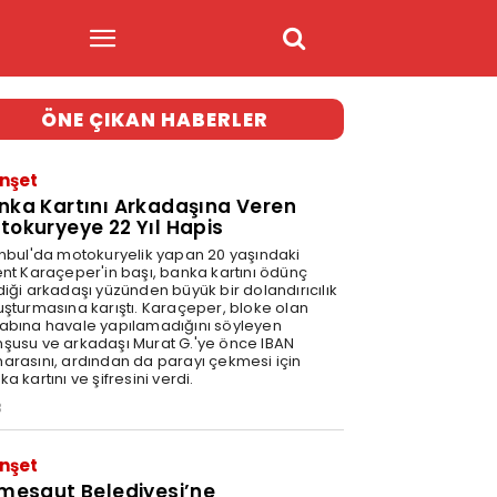
ÖNE ÇIKAN HABERLER
nşet
nka Kartını Arkadaşına Veren
tokuryeye 22 Yıl Hapis
anbul'da motokuryelik yapan 20 yaşındaki
ent Karaçeper'in başı, banka kartını ödünç
diği arkadaşı yüzünden büyük bir dolandırıcılık
uşturmasına karıştı. Karaçeper, bloke olan
abına havale yapılamadığını söyleyen
şusu ve arkadaşı Murat G.'ye önce IBAN
arasını, ardından da parayı çekmesi için
a kartını ve şifresini verdi.
3
nşet
imesgut Belediyesi’ne