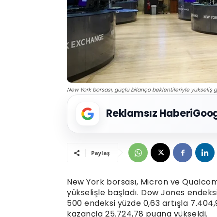
New York borsası, güçlü bilanço beklentileriyle yükseliş gö
Reklamsız Haberi
Goog
Paylaş
New York borsası, Micron ve Qualcom
yükselişle başladı. Dow Jones endeksi
500 endeksi yüzde 0,63 artışla 7.404,
kazançla 25.724,78 puana yükseldi.