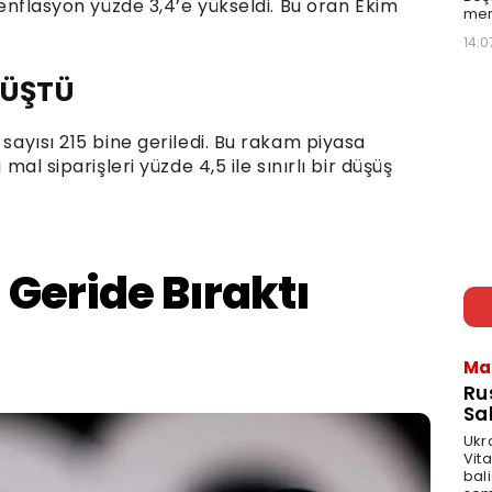
k enflasyon yüzde 3,4’e yükseldi. Bu oran Ekim
mer
14:0
DÜŞTÜ
 sayısı 215 bine geriledi. Bu rakam piyasa
 mal siparişleri yüzde 4,5 ile sınırlı bir düşüş