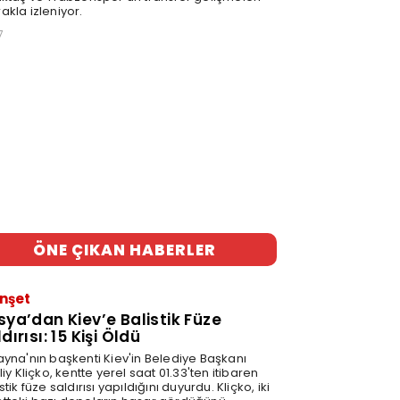
akla izleniyor.
7