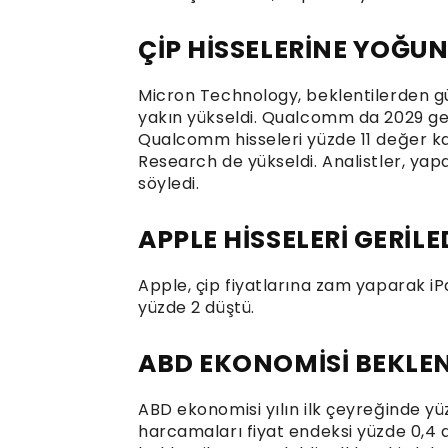
ÇİP HİSSELERİNE YOĞUN
Micron Technology, beklentilerden güçl
yakın yükseldi. Qualcomm da 2029 geli
Qualcomm hisseleri yüzde 11 değer ka
Research de yükseldi. Analistler, yap
söyledi.
APPLE HİSSELERİ GERİLE
Apple, çip fiyatlarına zam yaparak iPa
yüzde 2 düştü.
ABD EKONOMİSİ BEKLEN
ABD ekonomisi yılın ilk çeyreğinde yü
harcamaları fiyat endeksi yüzde 0,4 a