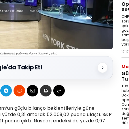
Op
Se
CHP
sor
çok 
göz
zam
baş
yar
17:17
stererek yatırımcıların ilgisini çekti.
le'da Takip Et!
Ma
Gü
Tu
Tun
hab
Dok
ope
Cum
m’un güçlü bilanço beklentileriyle güne
sor
değe
 yüzde 0,31 artarak 52.009,02 puana ulaştı. S&P
Tem
91 puana çıktı. Nasdaq endeksi de yüzde 0,97
düz