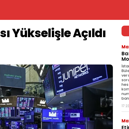
ı Yükselişle Açıldı
Ma
Ba
Mo
İst
Bül
ver
sor
hes
kom
num
bank
17:2
Ma
Et