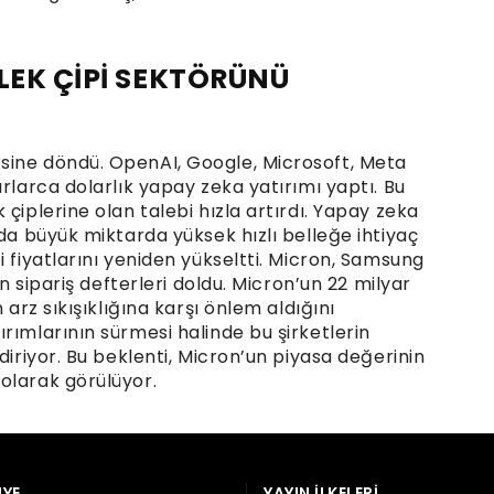
YE
YAYIN İLKELERI