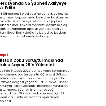
erasyonda 55 Şüpheli Adliyeye
vk Edildi
'li Etimesgut Belediyesi'ne yönelik yolsuzluk
uşturması kapsamında belediye başkanı ve
sayıda üst düzey yetkili dahil 55 şüpheli
altına alındı. Ankara merkezli dokuz ilde eş
anlı düzenlenen operasyonda belediye
kanı Erdal Beşikcioğlu ile belediye başkan
dımcıları da aralarında bulunuyor.
nşet
listan Doku Soruşturmasında
tuklu Sayısı 28’e Yükseldi
celi'de 5 Ocak 2020'den bu yana kendisinden
er alınamayan üniversite öğrencisi Gülistan
u ile ilgili soruşturma kapsamında yeni bir
rasyon dalgası yaşandı. Erzurum ve Tunceli
huriyet Başsavcılıkları tarafından yürütülen
uşturmada, şüpheli işlemler yaptığı
rlendirilen 19 kişinin yakalanması için 27
muz'da 16 ilde eş zamanlı operasyon
enlendi.