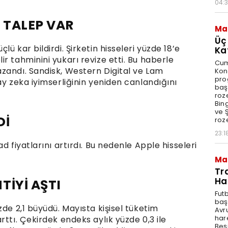
04:
 TALEP VAR
Ma
Üç
ü kar bildirdi. Şirketin hisseleri yüzde 18’e
Ka
r tahminini yukarı revize etti. Bu haberle
Cum
zandı. Sandisk, Western Digital ve Lam
Kon
pro
ay zeka iyimserliğinin yeniden canlandığını
baş
roze
Bin
ve Ş
Dİ
roze
23:1
d fiyatlarını artırdı. Bu nedenle Apple hisseleri
Ma
Tr
Ha
TİYİ AŞTI
Fut
baş
zde 2,1 büyüdü. Mayısta kişisel tüketim
Avr
har
rttı. Çekirdek endeks aylık yüzde 0,3 ile
Beş