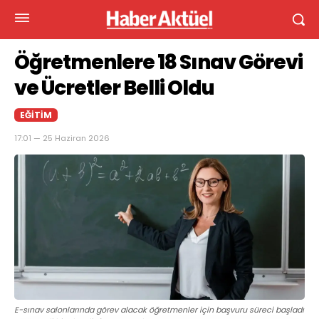
Öğretmenlere 18 Sınav Görevi
ve Ücretler Belli Oldu
EĞITIM
17:01 — 25 Haziran 2026
E-sınav salonlarında görev alacak öğretmenler için başvuru süreci başladı