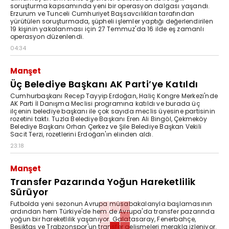
soruşturma kapsamında yeni bir operasyon dalgası yaşandı.
Erzurum ve Tunceli Cumhuriyet Başsavcılıkları tarafından
yürütülen soruşturmada, şüpheli işlemler yaptığı değerlendirilen
19 kişinin yakalanması için 27 Temmuz'da 16 ilde eş zamanlı
operasyon düzenlendi.
04:34
Manşet
Üç Belediye Başkanı AK Parti’ye Katıldı
Cumhurbaşkanı Recep Tayyip Erdoğan, Haliç Kongre Merkezi'nde
AK Parti İl Danışma Meclisi programına katıldı ve burada üç
ilçenin belediye başkanı ile çok sayıda meclis üyesine partisinin
rozetini taktı. Tuzla Belediye Başkanı Eren Ali Bingöl, Çekmeköy
Belediye Başkanı Orhan Çerkez ve Şile Belediye Başkan Vekili
Sacit Terzi, rozetlerini Erdoğan'ın elinden aldı.
23:18
Manşet
Transfer Pazarında Yoğun Hareketlilik
Sürüyor
Futbolda yeni sezonun Avrupa müsabakalarıyla başlamasının
ardından hem Türkiye'de hem de Avrupa'da transfer pazarında
yoğun bir hareketlilik yaşanıyor. Galatasaray, Fenerbahçe,
Beşiktaş ve Trabzonspor'un transfer gelişmeleri merakla izleniyor.