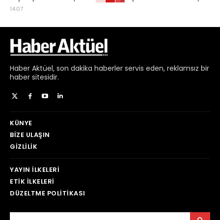
14:07
Haber
Aktüel,
son dakika haberler
servis eden, reklamsız bir
haber sitesidir.
KÜNYE
BIZE ULAŞIN
GIZLILIK
YAYIN İLKELERI
ETIK İLKELERI
DÜZELTME POLITIKASI