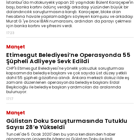
İstanbul'da motokuryelik yapan 20 yaşındaki Bülent Karaçeper'in
başı, banka kartını ödünç verdiği arkadaşı yüzünden büyük bir
dolandırıcılık soruşturmasına karıştı. Karaçeper, bloke olan
hesabına havale yapılamadığını söyleyen komşusu ve arkadaşı
Murat G.'ye önce IBAN numarasını, ardından da parayı çekmesi
için banka kartını ve şifresini verdi.
17:23
Manşet
Etimesgut Belediyesi’ne Operasyonda 55
Şüpheli Adliyeye Sevk Edildi
CHP'li Etimesgut Belediyesi'ne yönelik yolsuzluk soruşturması
kapsamında belediye başkanı ve çok sayıda üst düzey yetkili
dahil 55 şüpheli gözaltına alındı. Ankara merkezli dokuz ilde eş
zamanlı düzenlenen operasyonda belediye başkanı Erdal
Beşikcioğlu ile belediye başkan yardımcıları da aralarında
bulunuyor.
17:17
Manşet
Gülistan Doku Soruşturmasında Tutuklu
Sayısı 28’e Yükseldi
Tunceli'de 5 Ocak 2020'den bu yana kendisinden haber
alınamayan üniversite öğrencisi Gülistan Doku ile ilgili