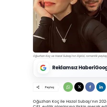
Oğuzhan Koç ve Hazal Subaşı'nın ilişkisi, romantik paylaşım
Reklamsız Haberi
Goog
Paylaş
Oğuzhan Koç ile Hazal Subaşı’nın 2024 
Çift, evlilik planlarına ilişkin merak 