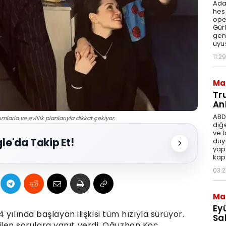
Ada
hes
ope
Gür
gem
uyu
11:29
Ma
Tr
An
ABD
larla ve evlilik planlarıyla dikkat çekiyor.
diğ
ve 
le'da Takip Et!
duy
yap
kap
03:2
Ma
Ey
yılında başlayan ilişkisi tüm hızıyla sürüyor.
Sal
edilen sorulara yanıt verdi. Oğuzhan Koç,