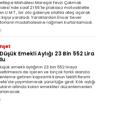
eltepe Mahallesi Mareşal Fevzi Çakmak
desi'nde saat 21.55'te plakasız motosikletle
n U.M.T., bir oto galeriye silahla ateş açarak
 kişiyi yaraladı. Yaralılardan Ensar Sever
torların müdahalesine rağmen kurtarılamadı.
8
nşet
 Düşük Emekli Aylığı 23 Bin 552 Lira
du
üşük emekli aylığının 23 bin 552 liraya
eltilmesini de içeren ve birçok farklı alanda
enleme getiren kapsamlı kanun teklifi Resmi
ete'de yayımlanarak yürürlüğe girdi. Kök aylığı
tutarın altında kalan emekliler düzenlemeden
arlanacak.
3