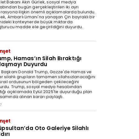
let Bakanı Akın Gürlek, sosyal medya
abından bugün gerçekleştirilen iki ayrı
rasyona ilişkin önemli açıklamalarda bulundu.
lek, Ambarlı Limanı'na yanaşan Çin bayraklı bir
ideki konteynerde büyük miktarda
şturucu madde ele geçirildiğini duyurdu.
nşet
ump, Hamas’ın Silah Bıraktığı
laşmayı Duyurdu
 Başkanı Donald Trump, Gazze'de Hamas ve
er silahlı grupların tamamen silahsızlanacağını
İsrail ordusunun bölgeden çekileceğini
urdu. Trump, sosyal medya hesabından
tığı açıklamada Eylül 2025'te duyurduğu plan
samında alınan kararı paylaştı.
7
nşet
üpsultan’da Oto Galeriye Silahlı
dırı