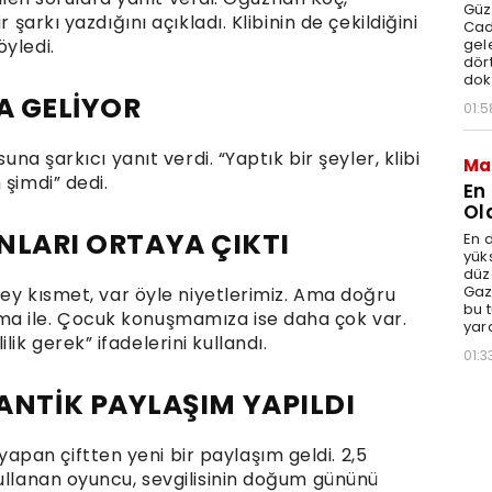
Güz
 şarkı yazdığını açıkladı. Klibinin de çekildiğini
Cad
gele
yledi.
dört
dok
A GELİYOR
01:5
una şarkıcı yanıt verdi. “Yaptık bir şeyler, klibi
Ma
 şimdi” dedi.
En
Ol
ANLARI ORTAYA ÇIKTI
En d
yüks
düz
Gaz
 şey kısmet, var öyle niyetlerimiz. Ama doğru
bu 
a ile. Çocuk konuşmamıza ise daha çok var.
yar
k gerek” ifadelerini kullandı.
01:3
TİK PAYLAŞIM YAPILDI
an çiftten yeni bir paylaşım geldi. 2,5
kullanan oyuncu, sevgilisinin doğum gününü