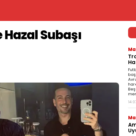
 Hazal Subaşı
Ma
Tr
Ha
Fut
baş
Avr
har
Beş
mer
14:0
Ma
Am
Uy