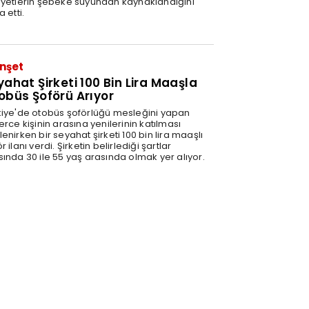
ayetlerin şebeke suyundan kaynaklandığını
a etti.
nşet
yahat Şirketi 100 Bin Lira Maaşla
obüs Şoförü Arıyor
kiye'de otobüs şoförlüğü mesleğini yapan
erce kişinin arasına yenilerinin katılması
enirken bir seyahat şirketi 100 bin lira maaşlı
r ilanı verdi. Şirketin belirlediği şartlar
sında 30 ile 55 yaş arasında olmak yer alıyor.