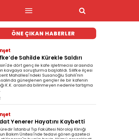
ÖNE ÇIKAN HABERLER
nşet
ifke’de Sahilde Kürekle Saldırı
sin'de dört genç ile kafe işletmecisi arasında
n kavgaya soruşturma başlatıldı. Silifke ilçesi
kent Mahallesi'ndeki Susanoğlu Sahili'nin
salında güneşlenen gençler ile bir kafenin
ağı K.K. arasında bilinmeyen nedenle tartışma
.
2
nşet
dat Yenerer Hayatını Kaybetti
süredir İstanbul Tıp Fakültesi Nöroloji Kliniği
un Bakım Ünitesi'nde tedavi gören gazeteci