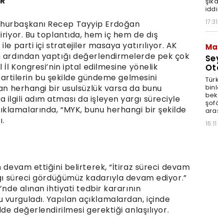
AR
şik
iddi
17:31
mhurbaşkanı Recep Tayyip Erdoğan
iriyor. Bu toplantıda, hem iç hem de dış
e parti içi stratejiler masaya yatırılıyor. AK
Ma
ın ardından yaptığı değerlendirmelerde pek çok
Se
 İl Kongresi’nin iptal edilmesine yönelik
Ot
i partilerin bu şekilde gündeme gelmesini
Tür
binl
dan herhangi bir usulsüzlük varsa da bunu
bekl
ilgili adım atması da işleyen yargı süreciyle
şofö
in açıklamalarında, “MYK, bunu herhangi bir şekilde
ara
ı.
16:11
 devam ettiğini belirterek, “İtiraz süreci devam
rgı süreci gördüğümüz kadarıyla devam ediyor.”
’nde alınan ihtiyati tedbir kararının
vurguladı. Yapılan açıklamalardan, içinde
lde değerlendirilmesi gerektiği anlaşılıyor.