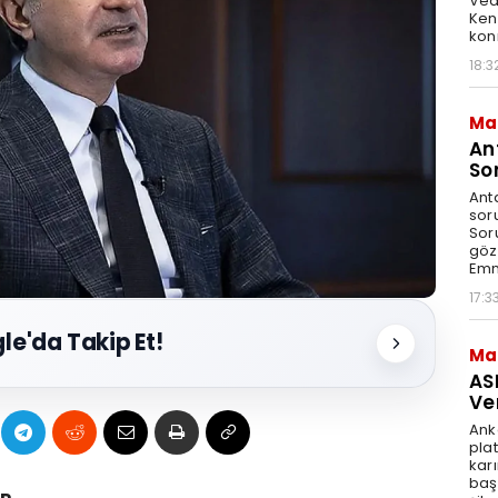
Ved
Ken
kon
18:3
Ma
An
So
Ant
sor
Sor
göz
Emn
17:3
le'da Takip Et!
Ma
AS
Ve
Ank
pla
karı
baş