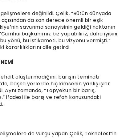
i gelişmelere değinildi. Çelik, “Bütün dünyada
 açısından da son derece önemli bir eşik
Türkiye’nin savunma sanayisinin geldiği noktanın
 “Cumhurbaşkanımız biz yapabiliriz, daha iyisini
u yönü, bu istikameti, bu vizyonu vermişti.”
ararlılıklarını dile getirdi.
ÖNEMİ
tehdit oluşturmadığını, barışın teminatı
de, başka yerlerde hiç kimsenin yanlış işler
i. Aynı zamanda, “Topyekun bir barış,
” ifadesi ile barış ve refah konusundaki
i.
elişmelere de vurgu yapan Çelik, Teknofest’in