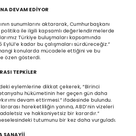
INA DEVAM EDİYOR
ının sunumlarını aktararak, Cumhurbaşkanı
politika ile ilgili kapsamlı değerlendirmelerde
tlarımız Türkiye buluşmaları kapsamında
5 Eylül’e kadar bu çalışmaları sürdüreceğiz.”
 hangi konularda mücadele ettiğini ve bu
te özen gösterdi.
RASI TEPKİLER
eki eylemlerine dikkat çekerek, “Birinci
etanyahu hükümetinin her geçen gün daha
kırımı devam ettirmesi.” ifadesinde bulundu.
lararası hareketliliğin yanına, ABD’nin vizeleri
adaletsiz ve hakkaniyetsiz bir karardır.”
 meselesindeki tutumunu bir kez daha vurguladı.
A SANAYİİ