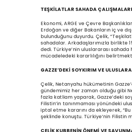
TEŞKİLATLAR SAHADA ÇALIŞMALAR
Ekonomi, ARGE ve Çevre Başkanlıklar
Erdoğan ve diğer Bakanların iç ve dış 
bulunduğunu duyurdu. Çelik, “Teşkila
sahadalar. Arkadaşlarımızla birlikte 1
dedi. Türkiye’nin uluslararası sahada
mücadeledeki kararlılığını belirtmek
GAZZE’DEKİ SOYKIRIM VE ULUSLARA
Çelik, Netanyahu hükümetinin Gazze’d
gündemimiz her zaman olduğu gibi N
fazla katliam yaparak, Gazze’deki soy
Filistin’in tanınmaması yönündeki ulus
iptal etme kararını da ekleyerek, “Bu 
şeklinde konuştu. Türkiye’nin Filistin
ÇELİK KUBBENİN ÖNEMİ VE SAVUNM