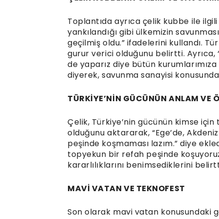
Toplantıda ayrıca çelik kubbe ile ilgil
yankılandığı gibi ülkemizin savunması
geçilmiş oldu.” ifadelerini kullandı. 
gurur verici olduğunu belirtti. Ayrıca,
de yaparız diye bütün kurumlarımıza b
diyerek, savunma sanayisi konusundaki k
TÜRKİYE’NİN GÜCÜNÜN ANLAM VE 
Çelik, Türkiye’nin gücünün kimse için 
olduğunu aktararak, “Ege’de, Akdeniz’
peşinde koşmaması lazım.” diye ekled
topyekun bir refah peşinde koşuyoruz.
kararlılıklarını benimsediklerini belirtt
MAVİ VATAN VE TEKNOFEST
Son olarak mavi vatan konusundaki g