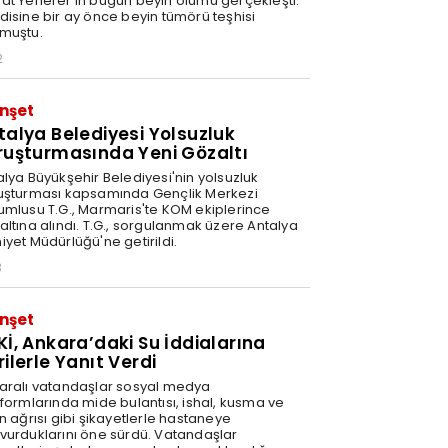
at Yenerer'in bugün beyin ölümü gerçekleşti.
disine bir ay önce beyin tümörü teşhisi
muştu.
2
nşet
talya Belediyesi Yolsuzluk
ruşturmasında Yeni Gözaltı
alya Büyükşehir Belediyesi'nin yolsuzluk
uşturması kapsamında Gençlik Merkezi
umlusu T.G., Marmaris'te KOM ekiplerince
altına alındı. T.G., sorgulanmak üzere Antalya
iyet Müdürlüğü'ne getirildi.
3
nşet
Kİ, Ankara’daki Su İddialarına
rilerle Yanıt Verdi
aralı vatandaşlar sosyal medya
tformlarında mide bulantısı, ishal, kusma ve
n ağrısı gibi şikayetlerle hastaneye
vurduklarını öne sürdü. Vatandaşlar