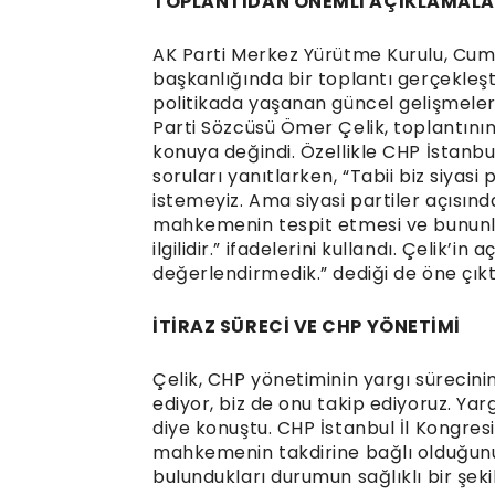
TOPLANTIDAN ÖNEMLİ AÇIKLAMAL
AK Parti Merkez Yürütme Kurulu, Cu
başkanlığında bir toplantı gerçekleşt
politikada yaşanan güncel gelişmeler il
Parti Sözcüsü Ömer Çelik, toplantın
konuya değindi. Özellikle CHP İstanbul
soruları yanıtlarken, “Tabii biz siyas
istemeyiz. Ama siyasi partiler açısın
mahkemenin tespit etmesi ve bununla 
ilgilidir.” ifadelerini kullandı. Çelik’
değerlendirmedik.” dediği de öne çıkt
İTİRAZ SÜRECİ VE CHP YÖNETİMİ
Çelik, CHP yönetiminin yargı sürecinin
ediyor, biz de onu takip ediyoruz. Ya
diye konuştu. CHP İstanbul İl Kongresi
mahkemenin takdirine bağlı olduğunu 
bulundukları durumun sağlıklı bir şeki