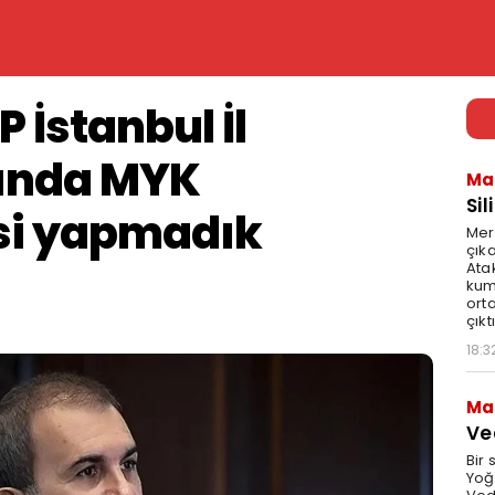
 İstanbul İl
kında MYK
Ma
Sil
si yapmadık
Mer
çıka
Ata
kum
ort
çıktı
18:3
Ma
Ve
Bir 
Yoğ