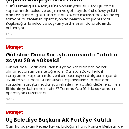
CHP'li Etimesgut Belediyesi'ne yönelik yolsuzluk soruşturması
kapsamında belediye başkanı ve çok sayıda üst düzey yetkili
dahil 55 şüpheli gözaltına alındı. Ankara merkezli dokuz ilde eş
zamanlı düzenlenen operasyonda belediye başkanı Erdal
Beşikcioğlu ile belediye başkan yardımcıları da aralarında
bulunuyor.
17:17
Manşet
Gülistan Doku Soruşturmasında Tutuklu
Sayısı 28’e Yükseldi
Tunceli'de 5 Ocak 2020'den bu yana kendisinden haber
alınamayan üniversite öğrencisi Gülistan Doku ile ilgili
soruşturma kapsamında yeni bir operasyon dalgası yaşandı.
Erzurum ve Tunceli Cumhuriyet Başsavcılıkları tarafından
yürütülen soruşturmada, şüpheli işlemler yaptığı değerlendirilen
19 kişinin yakalanması için 27 Temmuz'da 16 ilde eş zamanlı
operasyon düzenlendi.
04:34
Manşet
Üç Belediye Başkanı AK Parti’ye Katıldı
Cumhurbaşkanı Recep Tayyip Erdoğan, Haliç Kongre Merkezi'nde