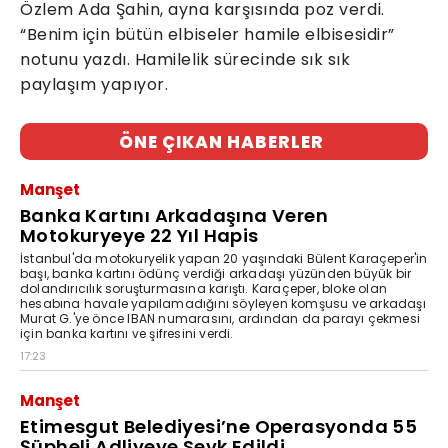
Özlem Ada Şahin, ayna karşısında poz verdi.
“Benim için bütün elbiseler hamile elbisesidir”
notunu yazdı. Hamilelik sürecinde sık sık
paylaşım yapıyor.
ÖNE ÇIKAN HABERLER
Manşet
Banka Kartını Arkadaşına Veren
Motokuryeye 22 Yıl Hapis
İstanbul'da motokuryelik yapan 20 yaşındaki Bülent Karaçeper'in
başı, banka kartını ödünç verdiği arkadaşı yüzünden büyük bir
dolandırıcılık soruşturmasına karıştı. Karaçeper, bloke olan
hesabına havale yapılamadığını söyleyen komşusu ve arkadaşı
Murat G.'ye önce IBAN numarasını, ardından da parayı çekmesi
için banka kartını ve şifresini verdi.
17:23
Manşet
Etimesgut Belediyesi’ne Operasyonda 55
Şüpheli Adliyeye Sevk Edildi