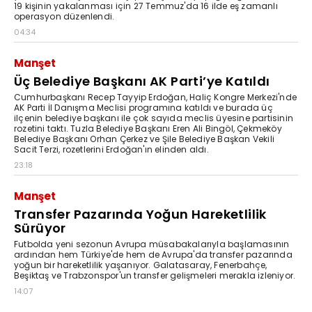
19 kişinin yakalanması için 27 Temmuz'da 16 ilde eş zamanlı
operasyon düzenlendi.
04:34
Manşet
Üç Belediye Başkanı AK Parti’ye Katıldı
Cumhurbaşkanı Recep Tayyip Erdoğan, Haliç Kongre Merkezi'nde
AK Parti İl Danışma Meclisi programına katıldı ve burada üç
ilçenin belediye başkanı ile çok sayıda meclis üyesine partisinin
rozetini taktı. Tuzla Belediye Başkanı Eren Ali Bingöl, Çekmeköy
Belediye Başkanı Orhan Çerkez ve Şile Belediye Başkan Vekili
Sacit Terzi, rozetlerini Erdoğan'ın elinden aldı.
23:18
Manşet
Transfer Pazarında Yoğun Hareketlilik
Sürüyor
Futbolda yeni sezonun Avrupa müsabakalarıyla başlamasının
ardından hem Türkiye'de hem de Avrupa'da transfer pazarında
yoğun bir hareketlilik yaşanıyor. Galatasaray, Fenerbahçe,
Beşiktaş ve Trabzonspor'un transfer gelişmeleri merakla izleniyor.
14:07