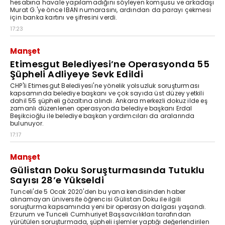
hesabına havale yapılamadığını söyleyen komşusu ve arkadaşı
Murat G.'ye önce IBAN numarasını, ardından da parayı çekmesi
için banka kartını ve şifresini verdi.
17:23
Manşet
Etimesgut Belediyesi’ne Operasyonda 55
Şüpheli Adliyeye Sevk Edildi
CHP'li Etimesgut Belediyesi'ne yönelik yolsuzluk soruşturması
kapsamında belediye başkanı ve çok sayıda üst düzey yetkili
dahil 55 şüpheli gözaltına alındı. Ankara merkezli dokuz ilde eş
zamanlı düzenlenen operasyonda belediye başkanı Erdal
Beşikcioğlu ile belediye başkan yardımcıları da aralarında
bulunuyor.
17:17
Manşet
Gülistan Doku Soruşturmasında Tutuklu
Sayısı 28’e Yükseldi
Tunceli'de 5 Ocak 2020'den bu yana kendisinden haber
alınamayan üniversite öğrencisi Gülistan Doku ile ilgili
soruşturma kapsamında yeni bir operasyon dalgası yaşandı.
Erzurum ve Tunceli Cumhuriyet Başsavcılıkları tarafından
yürütülen soruşturmada, şüpheli işlemler yaptığı değerlendirilen