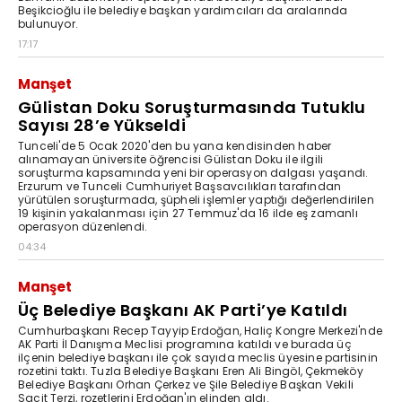
Beşikcioğlu ile belediye başkan yardımcıları da aralarında
bulunuyor.
17:17
Manşet
Gülistan Doku Soruşturmasında Tutuklu
Sayısı 28’e Yükseldi
Tunceli'de 5 Ocak 2020'den bu yana kendisinden haber
alınamayan üniversite öğrencisi Gülistan Doku ile ilgili
soruşturma kapsamında yeni bir operasyon dalgası yaşandı.
Erzurum ve Tunceli Cumhuriyet Başsavcılıkları tarafından
yürütülen soruşturmada, şüpheli işlemler yaptığı değerlendirilen
19 kişinin yakalanması için 27 Temmuz'da 16 ilde eş zamanlı
operasyon düzenlendi.
04:34
Manşet
Üç Belediye Başkanı AK Parti’ye Katıldı
Cumhurbaşkanı Recep Tayyip Erdoğan, Haliç Kongre Merkezi'nde
AK Parti İl Danışma Meclisi programına katıldı ve burada üç
ilçenin belediye başkanı ile çok sayıda meclis üyesine partisinin
rozetini taktı. Tuzla Belediye Başkanı Eren Ali Bingöl, Çekmeköy
Belediye Başkanı Orhan Çerkez ve Şile Belediye Başkan Vekili
Sacit Terzi, rozetlerini Erdoğan'ın elinden aldı.