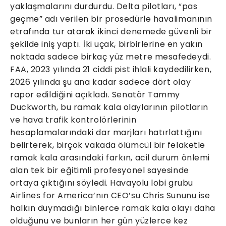
yaklaşmalarını durdurdu. Delta pilotları, “pas
geçme” adı verilen bir prosedürle havalimanının
etrafında tur atarak ikinci denemede güvenli bir
şekilde iniş yaptı. İki uçak, birbirlerine en yakın
noktada sadece birkaç yüz metre mesafedeydi.
FAA, 2023 yılında 21 ciddi pist ihlali kaydedilirken,
2026 yılında şu ana kadar sadece dört olay
rapor edildiğini açıkladı. Senatör Tammy
Duckworth, bu ramak kala olaylarının pilotların
ve hava trafik kontrolörlerinin
hesaplamalarındaki dar marjları hatırlattığını
belirterek, birçok vakada ölümcül bir felaketle
ramak kala arasındaki farkın, acil durum önlemi
alan tek bir eğitimli profesyonel sayesinde
ortaya çıktığını söyledi. Havayolu lobi grubu
Airlines for America’nın CEO’su Chris Sununu ise
halkın duymadığı binlerce ramak kala olayı daha
olduğunu ve bunların her gün yüzlerce kez