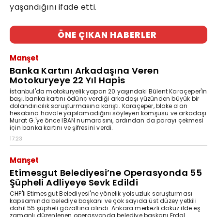
yaşandığını ifade etti.
ÖNE ÇIKAN HABERLER
Manşet
Banka Kartını Arkadaşına Veren
Motokuryeye 22 Yıl Hapis
İstanbul'da motokuryelik yapan 20 yaşındaki Bülent Karaçeper'in
başı, banka kartını ödünç verdiği arkadaşı yüzünden büyük bir
dolandırıcılık soruşturmasına karıştı. Karaçeper, bloke olan
hesabına havale yapılamadığını söyleyen komşusu ve arkadaşı
Murat G.'ye önce IBAN numarasını, ardından da parayı çekmesi
için banka kartını ve şifresini verdi.
17:23
Manşet
Etimesgut Belediyesi’ne Operasyonda 55
Şüpheli Adliyeye Sevk Edildi
CHP'li Etimesgut Belediyesi'ne yönelik yolsuzluk soruşturması
kapsamında belediye başkanı ve çok sayıda üst düzey yetkili
dahil 55 şüpheli gözaltına alındı. Ankara merkezli dokuz ilde eş
zamanlı düzenlenen operasyonda belediye başkanı Erdal