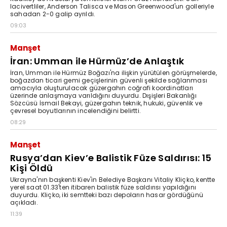
lacivertliler, Anderson Talisca ve Mason Greenwood'un golleriyle
sahadan 2-0 galip ayrıldı.
09:03
Manşet
İran: Umman ile Hürmüz’de Anlaştık
İran, Umman ile Hürmüz Boğazı'na ilişkin yürütülen görüşmelerde,
boğazdan ticari gemi geçişlerinin güvenli şekilde sağlanması
amacıyla oluşturulacak güzergahın coğrafi koordinatları
üzerinde anlaşmaya varıldığını duyurdu. Dışişleri Bakanlığı
Sözcüsü İsmail Bekayi, güzergahın teknik, hukuki, güvenlik ve
çevresel boyutlarının incelendiğini belirtti.
08:29
Manşet
Rusya’dan Kiev’e Balistik Füze Saldırısı: 15
Kişi Öldü
Ukrayna'nın başkenti Kiev'in Belediye Başkanı Vitaliy Kliçko, kentte
yerel saat 01.33'ten itibaren balistik füze saldırısı yapıldığını
duyurdu. Kliçko, iki semtteki bazı depoların hasar gördüğünü
açıkladı.
11:39