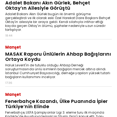
Adalet Bakanı Akın Gürlek, Behçet
Oktay’ın Ailesiyle Görüştü
Adalet Bakanı Akın Gürlek bugün iki önemli görüşme
gerçekleştirdi ve ilk olarak eski Özel Harekat Daire Başkanı Behçet
Oktay'ın ailesiyle bir araya geldi. Kendi silahıyla intihar ettiği
kayda geçen Oktay'ın ölümü, şüpheler nedeniyle uzun süredir
tartışılıyor.
18:44
Manşet
MASAK Raporu Ünlülerin Ahbap Bağışlarını
Ortaya Koydu
Haluk Levent'in de tutuklu olduğu Ahbap Derneği
soruşturmasında ünlü isimlerin bağışları mercek altına alındı.
İstanbul Cumhuriyet Başsavcılığı, derneğe yapılan yüksek tutarlı
bağışların kullanımını inceliyor.
17:36
Manşet
Fenerbahçe Kazandı, Ülke Puanında İpler
Türkiye’nin Elinde
Fenerbahçe, UEFA Şampiyonlar Ligi 3. eleme turu ilk maçında
Kadıköy'de Avusturya temsilcisi Sturm Graz'ı konuk etti. Sarı-