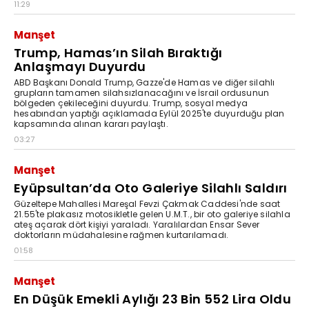
11:29
Manşet
Trump, Hamas’ın Silah Bıraktığı
Anlaşmayı Duyurdu
ABD Başkanı Donald Trump, Gazze'de Hamas ve diğer silahlı
grupların tamamen silahsızlanacağını ve İsrail ordusunun
bölgeden çekileceğini duyurdu. Trump, sosyal medya
hesabından yaptığı açıklamada Eylül 2025'te duyurduğu plan
kapsamında alınan kararı paylaştı.
03:27
Manşet
Eyüpsultan’da Oto Galeriye Silahlı Saldırı
Güzeltepe Mahallesi Mareşal Fevzi Çakmak Caddesi'nde saat
21.55'te plakasız motosikletle gelen U.M.T., bir oto galeriye silahla
ateş açarak dört kişiyi yaraladı. Yaralılardan Ensar Sever
doktorların müdahalesine rağmen kurtarılamadı.
01:58
Manşet
En Düşük Emekli Aylığı 23 Bin 552 Lira Oldu