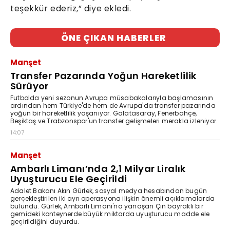
teşekkür ederiz,” diye ekledi.
ÖNE ÇIKAN HABERLER
Manşet
Transfer Pazarında Yoğun Hareketlilik
Sürüyor
Futbolda yeni sezonun Avrupa müsabakalarıyla başlamasının
ardından hem Türkiye'de hem de Avrupa'da transfer pazarında
yoğun bir hareketlilik yaşanıyor. Galatasaray, Fenerbahçe,
Beşiktaş ve Trabzonspor'un transfer gelişmeleri merakla izleniyor.
14:07
Manşet
Ambarlı Limanı’nda 2,1 Milyar Liralık
Uyuşturucu Ele Geçirildi
Adalet Bakanı Akın Gürlek, sosyal medya hesabından bugün
gerçekleştirilen iki ayrı operasyona ilişkin önemli açıklamalarda
bulundu. Gürlek, Ambarlı Limanı'na yanaşan Çin bayraklı bir
gemideki konteynerde büyük miktarda uyuşturucu madde ele
geçirildiğini duyurdu.