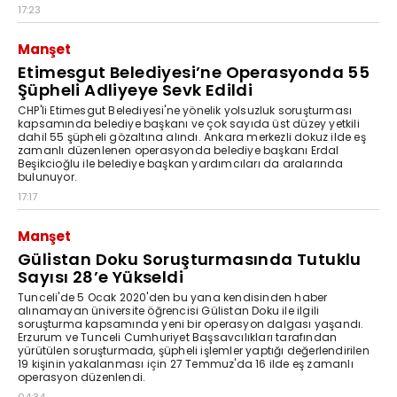
17:23
Manşet
Etimesgut Belediyesi’ne Operasyonda 55
Şüpheli Adliyeye Sevk Edildi
CHP'li Etimesgut Belediyesi'ne yönelik yolsuzluk soruşturması
kapsamında belediye başkanı ve çok sayıda üst düzey yetkili
dahil 55 şüpheli gözaltına alındı. Ankara merkezli dokuz ilde eş
zamanlı düzenlenen operasyonda belediye başkanı Erdal
Beşikcioğlu ile belediye başkan yardımcıları da aralarında
bulunuyor.
17:17
Manşet
Gülistan Doku Soruşturmasında Tutuklu
Sayısı 28’e Yükseldi
Tunceli'de 5 Ocak 2020'den bu yana kendisinden haber
alınamayan üniversite öğrencisi Gülistan Doku ile ilgili
soruşturma kapsamında yeni bir operasyon dalgası yaşandı.
Erzurum ve Tunceli Cumhuriyet Başsavcılıkları tarafından
yürütülen soruşturmada, şüpheli işlemler yaptığı değerlendirilen
19 kişinin yakalanması için 27 Temmuz'da 16 ilde eş zamanlı
operasyon düzenlendi.