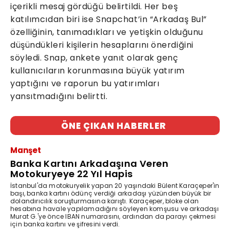
içerikli mesaj gördüğü belirtildi. Her beş
katılımcıdan biri ise Snapchat’in “Arkadaş Bul”
özelliğinin, tanımadıkları ve yetişkin olduğunu
düşündükleri kişilerin hesaplarını önerdiğini
söyledi. Snap, ankete yanıt olarak genç
kullanıcıların korunmasına büyük yatırım
yaptığını ve raporun bu yatırımları
yansıtmadığını belirtti.
ÖNE ÇIKAN HABERLER
Manşet
Banka Kartını Arkadaşına Veren
Motokuryeye 22 Yıl Hapis
İstanbul'da motokuryelik yapan 20 yaşındaki Bülent Karaçeper'in
başı, banka kartını ödünç verdiği arkadaşı yüzünden büyük bir
dolandırıcılık soruşturmasına karıştı. Karaçeper, bloke olan
hesabına havale yapılamadığını söyleyen komşusu ve arkadaşı
Murat G.'ye önce IBAN numarasını, ardından da parayı çekmesi
için banka kartını ve şifresini verdi.