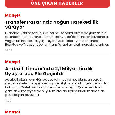
ÖNE ÇIKAN HABERLER
Manşet
Transfer Pazarında Yoğun Hareketlilik
Sürüyor
Futbolda yeni sezonun Avrupa müsabakalarıyla başlamasının
ardından hem Türkiye'de hem de Avrupa'da transfer pazarında
yoğun bir hareketlilik yaşanıyor. Galatasaray, Fenerbahçe,
Beşiktaş ve Trabzonspor'un transfer gelişmeleri merakla izleniyor.
14:07
Manşet
Ambarlı Limanı’nda 2,1 Milyar Liralık
Uyuşturucu Ele Geçirildi
Adalet Bakanı Akın Gürlek, sosyal medya hesabından bugün
gerçekleştirilen iki ayrı operasyona ilişkin önemli açıklamalarda
bulundu. Gürlek, Ambarlı Limanı'na yanaşan Çin bayraklı bir
gemideki konteynerde büyük miktarda uyuşturucu madde ele
geçirildiğini duyurdu.
11:29
Manşet