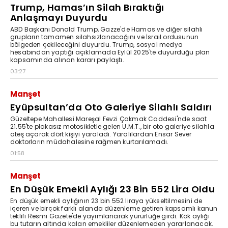
Trump, Hamas’ın Silah Bıraktığı
Anlaşmayı Duyurdu
ABD Başkanı Donald Trump, Gazze'de Hamas ve diğer silahlı
grupların tamamen silahsızlanacağını ve İsrail ordusunun
bölgeden çekileceğini duyurdu. Trump, sosyal medya
hesabından yaptığı açıklamada Eylül 2025'te duyurduğu plan
kapsamında alınan kararı paylaştı.
03:27
Manşet
Eyüpsultan’da Oto Galeriye Silahlı Saldırı
Güzeltepe Mahallesi Mareşal Fevzi Çakmak Caddesi'nde saat
21.55'te plakasız motosikletle gelen U.M.T., bir oto galeriye silahla
ateş açarak dört kişiyi yaraladı. Yaralılardan Ensar Sever
doktorların müdahalesine rağmen kurtarılamadı.
01:58
Manşet
En Düşük Emekli Aylığı 23 Bin 552 Lira Oldu
En düşük emekli aylığının 23 bin 552 liraya yükseltilmesini de
içeren ve birçok farklı alanda düzenleme getiren kapsamlı kanun
teklifi Resmi Gazete'de yayımlanarak yürürlüğe girdi. Kök aylığı
bu tutarın altında kalan emekliler düzenlemeden yararlanacak.