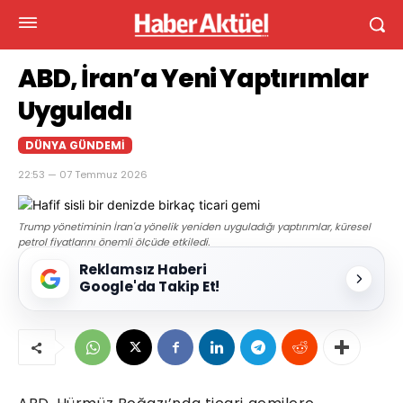
ABD, İran’a Yeni Yaptırımlar
Uyguladı
DÜNYA GÜNDEMI
22:53 — 07 Temmuz 2026
Trump yönetiminin İran'a yönelik yeniden uyguladığı yaptırımlar, küresel
petrol fiyatlarını önemli ölçüde etkiledi.
Reklamsız Haberi
Google'da Takip Et!