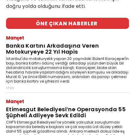
doğru yolda olduğunu ifade etti.
ÖNE ÇIKAN HABERLER
Manşet
Banka Kartını Arkadaşına Veren
Motokuryeye 22 Yıl Hapis
İstanbul'da motokuryelik yapan 20 yaşındaki Bülent Karaçeper'in
başı, banka kartını ödünç verdiği arkadaşı yüzünden büyük bir
dolandırıcılık soruşturmasına karıştı. Karaçeper, bloke olan
hesabına havale yapılamadığını söyleyen komşusu ve arkadaşı
Murat G.'ye önce IBAN numarasını, ardından da parayı çekmesi
için banka kartını ve şifresini verdi.
17:23
Manşet
Etimesgut Belediyesi’ne Operasyonda 55
Şüpheli Adliyeye Sevk Edildi
CHP'li Etimesgut Belediyesi'ne yönelik yolsuzluk soruşturması
kapsamında belediye başkanı ve çok sayıda üst düzey yetkili
dahil 55 şüpheli gözaltına alındı. Ankara merkezli dokuz ilde eş