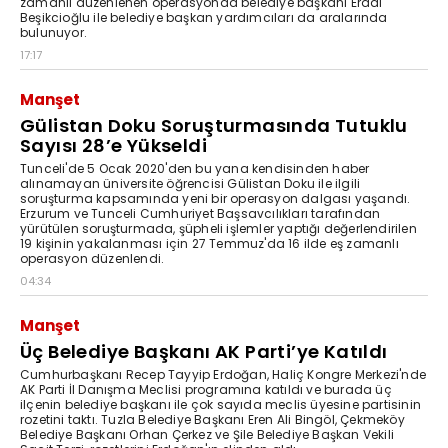
zamanlı düzenlenen operasyonda belediye başkanı Erdal
Beşikcioğlu ile belediye başkan yardımcıları da aralarında
bulunuyor.
17:17
Manşet
Gülistan Doku Soruşturmasında Tutuklu
Sayısı 28’e Yükseldi
Tunceli'de 5 Ocak 2020'den bu yana kendisinden haber
alınamayan üniversite öğrencisi Gülistan Doku ile ilgili
soruşturma kapsamında yeni bir operasyon dalgası yaşandı.
Erzurum ve Tunceli Cumhuriyet Başsavcılıkları tarafından
yürütülen soruşturmada, şüpheli işlemler yaptığı değerlendirilen
19 kişinin yakalanması için 27 Temmuz'da 16 ilde eş zamanlı
operasyon düzenlendi.
04:34
Manşet
Üç Belediye Başkanı AK Parti’ye Katıldı
Cumhurbaşkanı Recep Tayyip Erdoğan, Haliç Kongre Merkezi'nde
AK Parti İl Danışma Meclisi programına katıldı ve burada üç
ilçenin belediye başkanı ile çok sayıda meclis üyesine partisinin
rozetini taktı. Tuzla Belediye Başkanı Eren Ali Bingöl, Çekmeköy
Belediye Başkanı Orhan Çerkez ve Şile Belediye Başkan Vekili