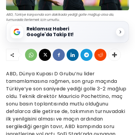
ABD, Türkiye karşısında son dakikada yediği golle mağlup olsa da,
turnuvada ilerlemek için umutlu.
Reklamsız Haberi
Google'da Takip Et!
ABD, Dünya Kupası D Grubu’nu lider
tamamlamasına rağmen, son grup maçında
Türkiye’ye son saniyede yediği golle 3-2 mağlup
oldu. Teknik direktör Mauricio Pochettino, maç
sonu basın toplantısında mutlu olduğunu
defalarca dile getirse de, takımının turnuvadaki
ilk yenilgisini alması ve maçın ardından
sergilediği gergin tavır, ABD kampında soru
işaretlerine yol açtı. SoFi Stadı’nda oynanan