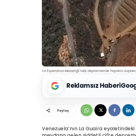
La Esperanza Mezarlığı'nda, depremlerde hayatını kaybeden
Reklamsız Haberi
Goog
Paylaş
Venezuela’nın La Guaira eyaletindeki 
meydana gelen şiddetli çifte deprem