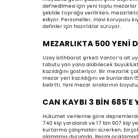
defnedilmesi için yeni toplu mezarlar
şekilde toprağa verilirken, mezarlıkt
ediyor. Personeller, mavi koruyucu kıy
definler için hazırlıklar sürüyor.
MEZARLIKTA 500 YENİ 
Uzay istihbarat şirketi Vantor’a ait u
tabutu yan yana alabilecek büyüklükt
kazıldığını gösteriyor. Bir mezarlık ç
mezar yeri kazıldığını ve bunlardan 150
belirtti. Yeni mezar sıralarının boyut
CAN KAYBI 3 BİN 685'E
Hükümet verilerine göre depremlerde e
740 kişi yaralandı ve 17 bin 907 kişi y
kurtarma çalışmaları sürerken, birçok a
alamamış durumda. Resmi açıklamada k