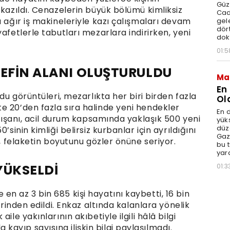
Güz
 kazıldı. Cenazelerin büyük bölümü kimliksiz
Cad
a ağır iş makineleriyle kazı çalışmaları devam
gele
dört
afetlerle tabutları mezarlara indirirken, yeni
dok
01:5
DEFİN ALANI OLUŞTURULDU
Ma
En
ydu görüntüleri, mezarlıkta her biri birden fazla
Ol
e 20’den fazla sıra halinde yeni hendekler
En d
alışanı, acil durum kapsamında yaklaşık 500 yeni
yüks
düz
’sinin kimliği belirsiz kurbanlar için ayrıldığını
Gaz
u, felaketin boyutunu gözler önüne seriyor.
bu 
yar
 YÜKSELDİ
01:3
n az 3 bin 685 kişi hayatını kaybetti, 16 bin
erinden edildi. Enkaz altında kalanlara yönelik
ile yakınlarının akıbetiyle ilgili hâlâ bilgi
ayıp sayısına ilişkin bilgi paylaşılmadı.