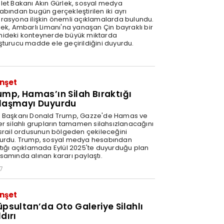
let Bakanı Akın Gürlek, sosyal medya
abından bugün gerçekleştirilen iki ayrı
rasyona ilişkin önemli açıklamalarda bulundu.
lek, Ambarlı Limanı'na yanaşan Çin bayraklı bir
ideki konteynerde büyük miktarda
şturucu madde ele geçirildiğini duyurdu.
nşet
ump, Hamas’ın Silah Bıraktığı
laşmayı Duyurdu
 Başkanı Donald Trump, Gazze'de Hamas ve
er silahlı grupların tamamen silahsızlanacağını
İsrail ordusunun bölgeden çekileceğini
urdu. Trump, sosyal medya hesabından
tığı açıklamada Eylül 2025'te duyurduğu plan
samında alınan kararı paylaştı.
7
nşet
üpsultan’da Oto Galeriye Silahlı
dırı