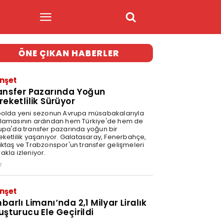
ÖNE ÇIKAN HABERLER
nşet
ansfer Pazarında Yoğun
reketlilik Sürüyor
bolda yeni sezonun Avrupa müsabakalarıyla
lamasının ardından hem Türkiye'de hem de
upa'da transfer pazarında yoğun bir
eketlilik yaşanıyor. Galatasaray, Fenerbahçe,
iktaş ve Trabzonspor'un transfer gelişmeleri
akla izleniyor.
7
nşet
barlı Limanı’nda 2,1 Milyar Liralık
uşturucu Ele Geçirildi