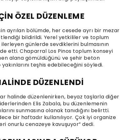
İÇİN ÖZEL DÜZENLEME
için ayrılan bölümde, her cesede ayrı bir mezar
tlendiği bildirildi. Yerel yetkililer ve toplum
n ilerleyen günlerde sevdiklerini bulmasının
fade etti. Chaparral Los Pinos toplum konseyi
rlenen alana gömüldüğünü ve şehir beton
akınlarını teşhis edebileceğini söyledi.
HALİNDE DÜZENLENDİ
ar halinde düzenlenirken, beyaz taşlarla diğer
liderlerinden Elis Zabala, bu düzenlemenin
gılarını sunmasına olanak tanıdığını belirtti.
dece bir haftadır kullanılıyor. Çok iyi organize
leri onurlu cenazeye kavuşuyor” dedi.