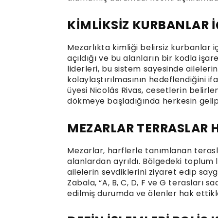
KİMLİKSİZ KURBANLAR 
Mezarlıkta kimliği belirsiz kurbanlar 
açıldığı ve bu alanların bir kodla işare
liderleri, bu sistem sayesinde aileleri
kolaylaştırılmasının hedeflendiğini i
üyesi Nicolás Rivas, cesetlerin beli
dökmeye başladığında herkesin gelip y
MEZARLAR TERRASLAR 
Mezarlar, harflerle tanımlanan terasl
alanlardan ayrıldı. Bölgedeki toplum 
ailelerin sevdiklerini ziyaret edip say
Zabala, “A, B, C, D, F ve G terasları sa
edilmiş durumda ve ölenler hak ettik