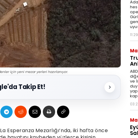
Ada
hes
ope
Gür
gem
uyu
11:29
Ma
Tr
An
ABD
ler için yeni mezar yerleri hazırlanıyor.
diğ
ve 
le'da Takip Et!
duy
yap
kap
03:2
Ma
Ey
La Esperanza Mezarlığı’nda, iki hafta önce
Sal
de hayatını kaybeden yüzlerce kişinin