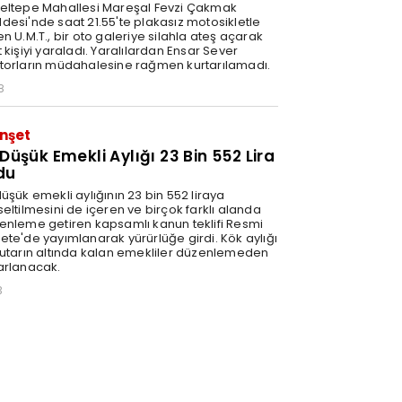
eltepe Mahallesi Mareşal Fevzi Çakmak
desi'nde saat 21.55'te plakasız motosikletle
n U.M.T., bir oto galeriye silahla ateş açarak
 kişiyi yaraladı. Yaralılardan Ensar Sever
torların müdahalesine rağmen kurtarılamadı.
8
nşet
 Düşük Emekli Aylığı 23 Bin 552 Lira
du
üşük emekli aylığının 23 bin 552 liraya
eltilmesini de içeren ve birçok farklı alanda
enleme getiren kapsamlı kanun teklifi Resmi
ete'de yayımlanarak yürürlüğe girdi. Kök aylığı
tutarın altında kalan emekliler düzenlemeden
arlanacak.
3