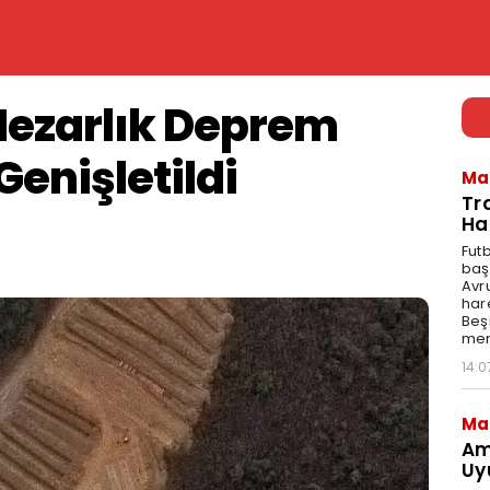
ezarlık Deprem
Genişletildi
Ma
Tr
Ha
Fut
baş
Avr
har
Beş
mer
14:0
Ma
Am
Uy