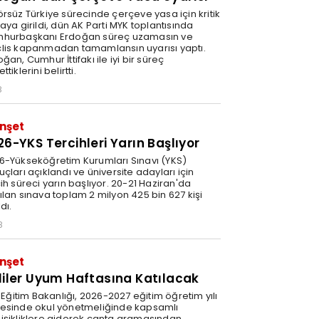
örsüz Türkiye sürecinde çerçeve yasa için kritik
aya girildi, dün AK Parti MYK toplantısında
hurbaşkanı Erdoğan süreç uzamasın ve
lis kapanmadan tamamlansın uyarısı yaptı.
ğan, Cumhur İttifakı ile iyi bir süreç
ttiklerini belirtti.
8
nşet
26-YKS Tercihleri Yarın Başlıyor
6-Yükseköğretim Kurumları Sınavı (YKS)
çları açıklandı ve üniversite adayları için
ih süreci yarın başlıyor. 20-21 Haziran'da
ılan sınava toplam 2 milyon 425 bin 627 kişi
ldı.
8
nşet
liler Uyum Haftasına Katılacak
i Eğitim Bakanlığı, 2026-2027 eğitim öğretim yılı
esinde okul yönetmeliğinde kapsamlı
işikliklere giderek çanta aramasından