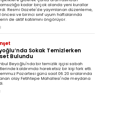
amsızlığa kadar birçok alanda yeni kurallar
irdi. Resmi Gazete'de yayımlanan düzenleme,
 öncesi ve birinci sınıf uyum haftalarında
lerin de aktif katılımını öngörüyor.
8
nşet
yoğlu’nda Sokak Temizlerken
set Bulundu
nbul Beyoğlu'nda bir temizlik işçisi sabah
lerinde kaldırımda hareketsiz bir kişi fark etti.
Temmuz Pazartesi günü saat 06.20 sıralarında
anan olay Fetihtepe Mahallesi'nde meydana
i.
3