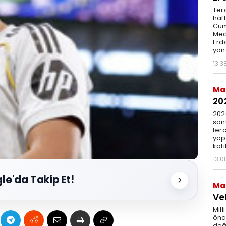
Ter
haft
Cum
Mec
Erdo
yöne
13:3
Ma
20
202
sonu
terc
yap
katı
13:0
le'da Takip Et!
Ma
Ve
Mill
önc
değ