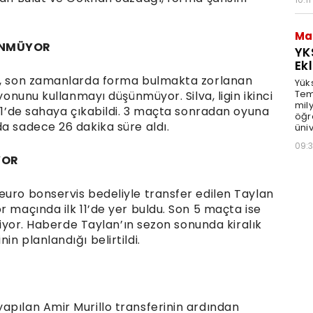
Ma
ÜNMÜYOR
YK
Ek
ar, son zamanlarda forma bulmakta zorlanan
Yük
Tem
iyonunu kullanmayı düşünmüyor. Silva, ligin ikinci
mily
 11’de sahaya çıkabildi. 3 maçta sonradan oyuna
öğr
a sadece 26 dakika süre aldı.
üniv
09:
YOR
euro bonservis bedeliyle transfer edilen Taylan
r maçında ilk 11’de yer buldu. Son 5 maçta ise
iliyor. Haberde Taylan’ın sezon sonunda kiralık
n planlandığı belirtildi.
apılan Amir Murillo transferinin ardından