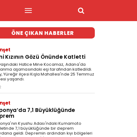
ÖNE ÇIKAN HABERLER
nşet
ini Kızının Gözü Önünde Katletti
yaşındaki Hatice Mine Kocamaz, Adana'da
anma aşamasındaki eşi tarafından katledildi.
y, Yüreğir ilçesi Kışla Mahallesi'nde 25 Temmuz
esi yaşandı.
2
nşet
ponya’da 7,1 Büyüklüğünde
prem
onya'nın Kyushu Adası'ndaki Kumamoto
letinde 7,1 büyüklüğünde bir deprem
dana geldi. Depremin ardından kıyı bölgeleri