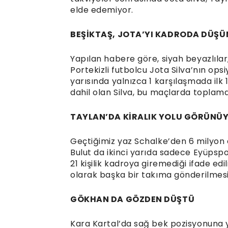
elde edemiyor.
BEŞİKTAŞ, JOTA’YI KADRODA DÜŞ
Yapılan habere göre, siyah beyazlıl
Portekizli futbolcu Jota Silva’nın ops
yarısında yalnızca 1 karşılaşmada ilk
dahil olan Silva, bu maçlarda toplamd
TAYLAN’DA KİRALIK YOLU GÖRÜNÜ
Geçtiğimiz yaz Schalke’den 6 milyon 
Bulut da ikinci yarıda sadece Eyüpspo
21 kişilik kadroya giremediği ifade ed
olarak başka bir takıma gönderilmesini
GÖKHAN DA GÖZDEN DÜŞTÜ
Kara Kartal’da sağ bek pozisyonuna y