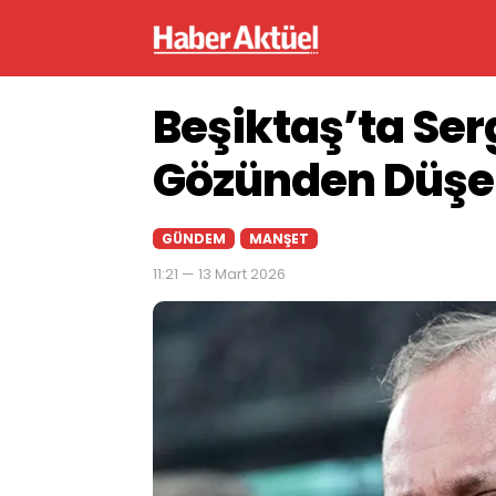
Beşiktaş’ta Ser
Gözünden Düşen
GÜNDEM
MANŞET
11:21 — 13 Mart 2026