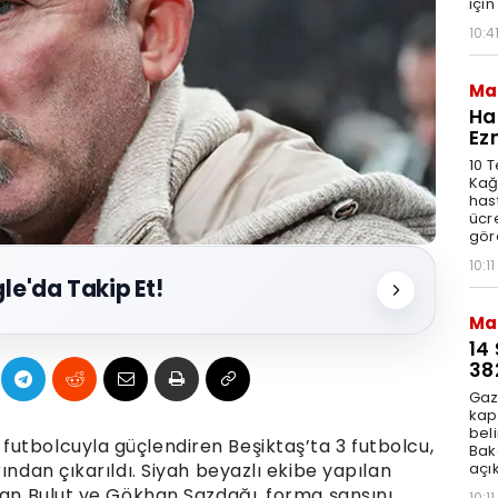
için
10:4
Ma
Ha
Ez
10 
Kağ
has
ücre
göre
10:11
le'da Takip Et!
Ma
14
38
Gaz
kap
beli
utbolcuyla güçlendiren Beşiktaş’ta 3 futbolcu,
Bak
açık
ından çıkarıldı. Siyah beyazlı ekibe yapılan
ylan Bulut ve Gökhan Sazdağı, forma şansını
10:11