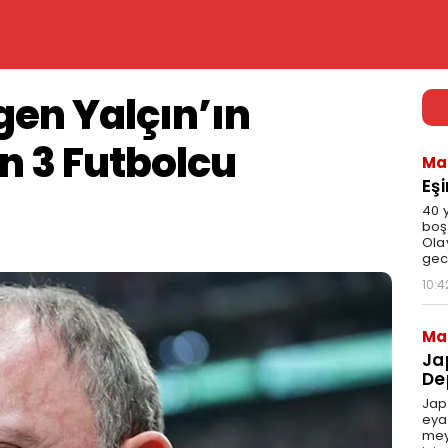
gen Yalçın’ın
 3 Futbolcu
Ma
Eş
40 
boş
Ola
gec
10:4
Ma
Ja
De
Jap
eya
mey