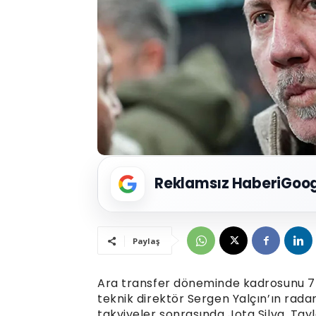
Reklamsız Haberi
Goog
Paylaş
Ara transfer döneminde kadrosunu 7 f
teknik direktör Sergen Yalçın’ın radar
takviyeler sonrasında Jota Silva, Ta