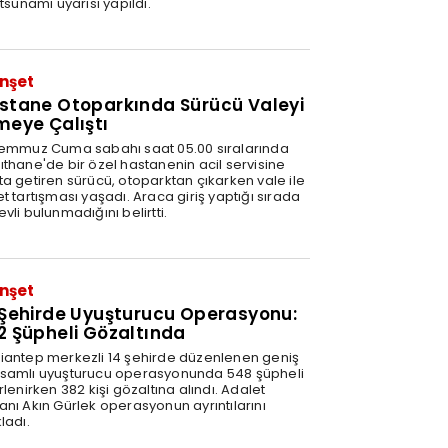
 tsunami uyarısı yapıldı.
1
nşet
stane Otoparkında Sürücü Valeyi
meye Çalıştı
Temmuz Cuma sabahı saat 05.00 sıralarında
ıthane'de bir özel hastanenin acil servisine
ta getiren sürücü, otoparktan çıkarken vale ile
t tartışması yaşadı. Araca giriş yaptığı sırada
vli bulunmadığını belirtti.
nşet
 Şehirde Uyuşturucu Operasyonu:
2 Şüpheli Gözaltında
iantep merkezli 14 şehirde düzenlenen geniş
samlı uyuşturucu operasyonunda 548 şüpheli
rlenirken 382 kişi gözaltına alındı. Adalet
anı Akın Gürlek operasyonun ayrıntılarını
ladı.