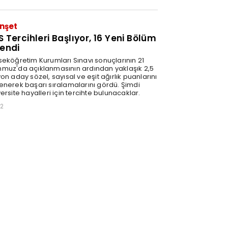
nşet
S Tercihleri Başlıyor, 16 Yeni Bölüm
lendi
seköğretim Kurumları Sınavı sonuçlarının 21
muz'da açıklanmasının ardından yaklaşık 2,5
on aday sözel, sayısal ve eşit ağırlık puanlarını
enerek başarı sıralamalarını gördü. Şimdi
ersite hayalleri için tercihte bulunacaklar.
32