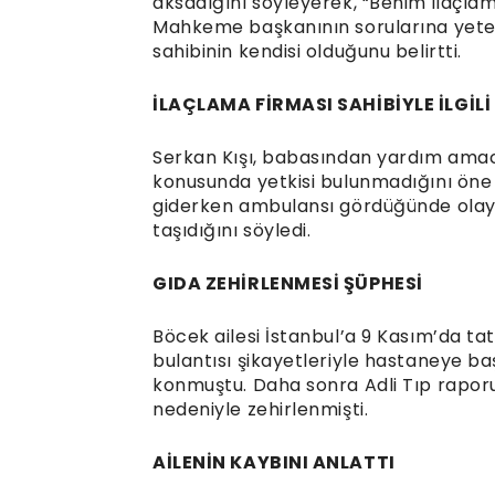
aksadığını söyleyerek, “Benim ilaçlama i
Mahkeme başkanının sorularına yeter
sahibinin kendisi olduğunu belirtti.
İLAÇLAMA FİRMASI SAHİBİYLE İLGİLİ
Serkan Kışı, babasından yardım amacı
konusunda yetkisi bulunmadığını öne 
giderken ambulansı gördüğünde olayın
taşıdığını söyledi.
GIDA ZEHİRLENMESİ ŞÜPHESİ
Böcek ailesi İstanbul’a 9 Kasım’da tat
bulantısı şikayetleriyle hastaneye baş
konmuştu. Daha sonra Adli Tıp raporu 
nedeniyle zehirlenmişti.
AİLENİN KAYBINI ANLATTI