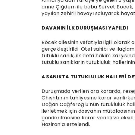
Almanya’dan Türkiye’ye gelen 3 yaşın
anne Çiğdem ile baba Servet Böcek, 
yayılan zehirli havayı soluyarak hayat
DAVANIN İLK DURUŞMASI YAPILDI
Böcek ailesinin vefatıyla ilgili olarak
gerçekleştirildi. Otel sahibi ve ilaçla
tutuklu sanık, ilk defa hakim karşısın
tutuklu sanıkların tutukluluk hallerin
4 SANIKTA TUTUKLULUK HALLERİ D
Duruşmada verilen ara kararda, res
Chıshtı’nın tahliyesine karar verilirke
Doğan Cağferoğlu’nun tutukluluk ha
ilerletmek için dosyanın mütalaasını
gönderilmesine karar verildi ve eks
Haziran’a ertelendi.