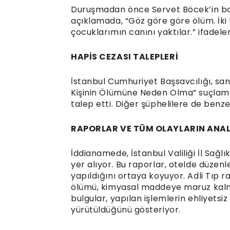
Duruşmadan önce Servet Böcek’in babas
açıklamada, “Göz göre göre ölüm. İki 
çocuklarımın canını yaktılar.” ifadeleri
HAPİS CEZASI TALEPLERİ
İstanbul Cumhuriyet Başsavcılığı, sanı
Kişinin Ölümüne Neden Olma” suçlaması
talep etti. Diğer şüphelilere de benzer
RAPORLAR VE TÜM OLAYLARIN ANAL
İddianamede, İstanbul Valiliği İl Sağ
yer alıyor. Bu raporlar, otelde düzenl
yapıldığını ortaya koyuyor. Adli Tıp ra
ölümü, kimyasal maddeye maruz kalm
bulgular, yapılan işlemlerin ehliyetsiz
yürütüldüğünü gösteriyor.