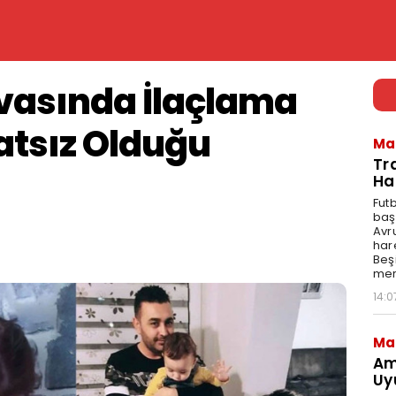
avasında İlaçlama
atsız Olduğu
Ma
Tr
Ha
Fut
baş
Avr
har
Beş
mer
14:0
Ma
Am
Uy