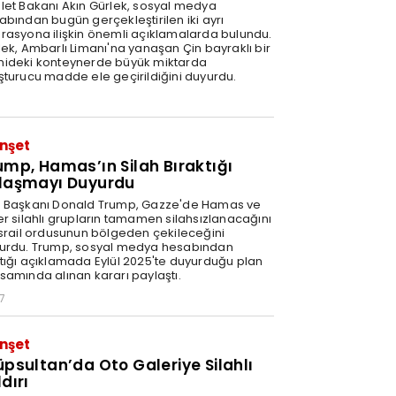
let Bakanı Akın Gürlek, sosyal medya
abından bugün gerçekleştirilen iki ayrı
rasyona ilişkin önemli açıklamalarda bulundu.
lek, Ambarlı Limanı'na yanaşan Çin bayraklı bir
ideki konteynerde büyük miktarda
şturucu madde ele geçirildiğini duyurdu.
nşet
ump, Hamas’ın Silah Bıraktığı
laşmayı Duyurdu
 Başkanı Donald Trump, Gazze'de Hamas ve
er silahlı grupların tamamen silahsızlanacağını
İsrail ordusunun bölgeden çekileceğini
urdu. Trump, sosyal medya hesabından
tığı açıklamada Eylül 2025'te duyurduğu plan
samında alınan kararı paylaştı.
7
nşet
üpsultan’da Oto Galeriye Silahlı
dırı