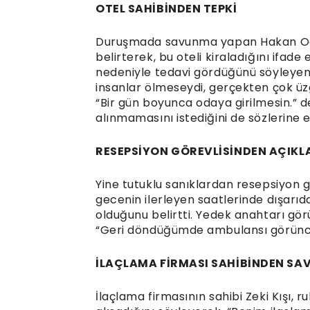
OTEL SAHİBİNDEN TEPKİ
Duruşmada savunma yapan Hakan Oğlak
belirterek, bu oteli kiraladığını ifad
nedeniyle tedavi gördüğünü söyleyen 
insanlar ölmeseydi, gerçekten çok üzg
“Bir gün boyunca odaya girilmesin.” d
alınmamasını istediğini de sözlerine e
RESEPSİYON GÖREVLİSİNDEN AÇIK
Yine tutuklu sanıklardan resepsiyon
gecenin ilerleyen saatlerinde dışarı
olduğunu belirtti. Yedek anahtarı gör
“Geri döndüğümde ambulansı görünce k
İLAÇLAMA FİRMASI SAHİBİNDEN S
İlaçlama firmasının sahibi Zeki Kışı,