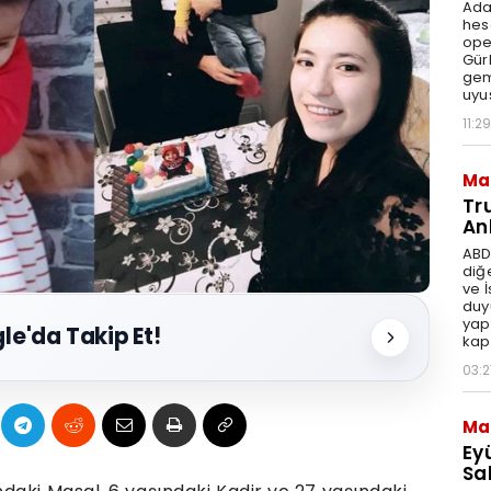
Ada
hes
ope
Gür
gem
uyu
11:29
Ma
Tr
An
ABD
diğ
ve 
duy
yap
le'da Takip Et!
kap
03:2
Ma
Ey
Sal