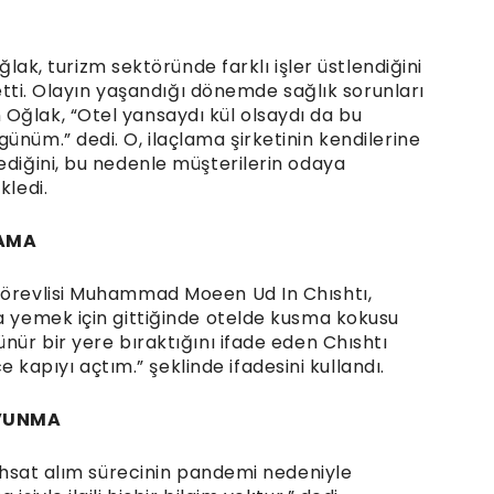
, turizm sektöründe farklı işler üstlendiğini
e etti. Olayın yaşandığı dönemde sağlık sorunları
Oğlak, “Otel yansaydı kül olsaydı da bu
ünüm.” dedi. O, ilaçlama şirketinin kendilerine
ediğini, bu nedenle müşterilerin odaya
kledi.
LAMA
 görevlisi Muhammad Moeen Ud In Chıshtı,
da yemek için gittiğinde otelde kusma kokusu
ünür bir yere bıraktığını ifade eden Chıshtı
apıyı açtım.” şeklinde ifadesini kullandı.
AVUNMA
 ruhsat alım sürecinin pandemi nedeniyle