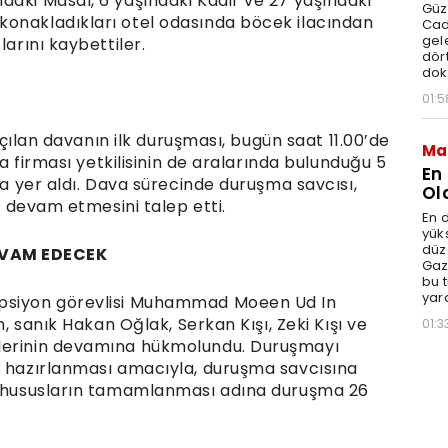
daki Masal, 6 yaşındaki Kadir ve 27 yaşındaki
Güz
konakladıkları otel odasında böcek ilacından
Cad
gele
larını kaybettiler.
dört
dok
01:5
 açılan davanın ilk duruşması, bugün saat 11.00’de
Ma
ma firması yetkilisinin de aralarında bulunduğu 5
En
da yer aldı. Dava sürecinde duruşma savcısı,
Ol
in devam etmesini talep etti.
En d
yüks
düz
EVAM EDECEK
Gaz
bu 
yar
epsiyon görevlisi Muhammad Moeen Ud In
n, sanık Hakan Oğlak, Serkan Kışı, Zeki Kışı ve
01:3
llerinin devamına hükmolundu. Duruşmayı
n hazırlanması amacıyla, duruşma savcısına
ik hususların tamamlanması adına duruşma 26