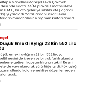
eltepe Mahallesi Mareşal Fevzi Çakmak
desi'nde saat 21.55'te plakasız motosikletle
n U.M.T., bir oto galeriye silahla ateş açarak
 kişiyi yaraladı. Yaralılardan Ensar Sever
torların müdahalesine rağmen kurtarılamadı.
8
nşet
 Düşük Emekli Aylığı 23 Bin 552 Lira
du
üşük emekli aylığının 23 bin 552 liraya
eltilmesini de içeren ve birçok farklı alanda
enleme getiren kapsamlı kanun teklifi Resmi
ete'de yayımlanarak yürürlüğe girdi. Kök aylığı
tutarın altında kalan emekliler düzenlemeden
arlanacak.
3