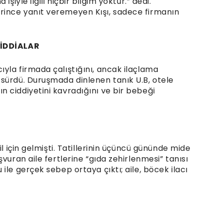
şiyle ilgili hiçbir bilgim yoktur.” dedi.
ince yanıt veremeyen Kışı, sadece firmanın
 İDDİALAR
yla firmada çalıştığını, ancak ilaçlama
sürdü. Duruşmada dinlenen tanık U.B, otele
 ciddiyetini kavradığını ve bir bebeği
il için gelmişti. Tatillerinin üçüncü gününde mide
vuran aile fertlerine “gıda zehirlenmesi” tanısı
ile gerçek sebep ortaya çıktı; aile, böcek ilacı