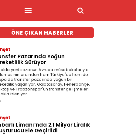
ÖNE ÇIKAN HABERLER
nşet
ansfer Pazarında Yoğun
reketlilik Sürüyor
bolda yeni sezonun Avrupa müsabakalarıyla
lamasının ardından hem Türkiye'de hem de
upa'da transfer pazarında yoğun bir
eketlilik yaşanıyor. Galatasaray, Fenerbahçe,
iktaş ve Trabzonspor'un transfer gelişmeleri
akla izleniyor.
7
nşet
barlı Limanı’nda 2,1 Milyar Liralık
uşturucu Ele Geçirildi