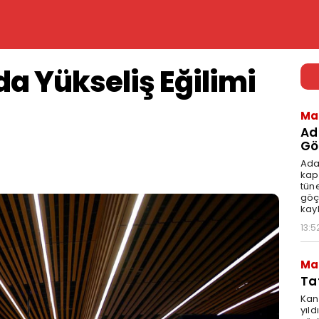
da Yükseliş Eğilimi
Ma
Ad
Göç
Ada
kap
tün
göç
kay
13:5
Ma
Ta
Kan
yıld