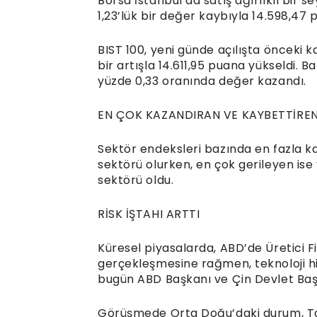
Borsa İstanbul’da satış ağırlıklı bir s
1,23’lük bir değer kaybıyla 14.598,47
BIST 100, yeni günde açılışta önceki 
bir artışla 14.611,95 puana yükseldi. B
yüzde 0,33 oranında değer kazandı.
EN ÇOK KAZANDIRAN VE KAYBETTİRE
Sektör endeksleri bazında en fazla k
sektörü olurken, en çok gerileyen ise 
sektörü oldu.
RİSK İŞTAHI ARTTI
Küresel piyasalarda, ABD’de Üretici F
gerçekleşmesine rağmen, teknoloji hiss
bugün ABD Başkanı ve Çin Devlet Başk
Görüşmede Orta Doğu’daki durum, Tayv