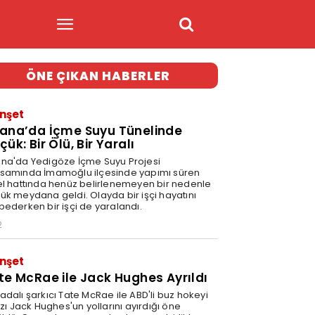
ÖNE ÇIKAN HABERLER
nşet
ana’da İçme Suyu Tünelinde
ük: Bir Ölü, Bir Yaralı
na'da Yedigöze İçme Suyu Projesi
samında İmamoğlu ilçesinde yapımı süren
el hattında henüz belirlenemeyen bir nedenle
ük meydana geldi. Olayda bir işçi hayatını
bederken bir işçi de yaralandı.
2
nşet
te McRae ile Jack Hughes Ayrıldı
adalı şarkıcı Tate McRae ile ABD'li buz hokeyi
ızı Jack Hughes'un yollarını ayırdığı öne