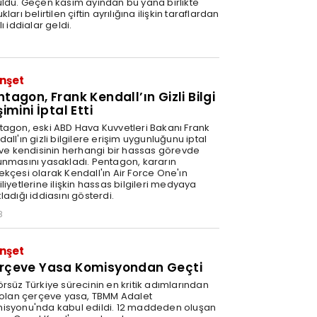
üldü. Geçen kasım ayından bu yana birlikte
kları belirtilen çiftin ayrılığına ilişkin taraflardan
lı iddialar geldi.
nşet
ntagon, Frank Kendall’ın Gizli Bilgi
şimini İptal Etti
tagon, eski ABD Hava Kuvvetleri Bakanı Frank
all'ın gizli bilgilere erişim uygunluğunu iptal
i ve kendisinin herhangi bir hassas görevde
unmasını yasakladı. Pentagon, kararın
ekçesi olarak Kendall'ın Air Force One'ın
liyetlerine ilişkin hassas bilgileri medyaya
ladığı iddiasını gösterdi.
8
nşet
rçeve Yasa Komisyondan Geçti
örsüz Türkiye sürecinin en kritik adımlarından
i olan çerçeve yasa, TBMM Adalet
isyonu'nda kabul edildi. 12 maddeden oluşan