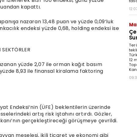
eyir izlenerek BIST 100 endeksi, günü yüzde
tas
 puandan kapattı.
12:0
kapanışa nazaran 13,48 puan ve yüzde 0,09’luk
Ma
ankacılık endeksi yüzde 0,68, holding endeksi ise
Çe
Su
Ter
N SEKTÖRLER
tek
Türk
12 
azanan yüzde 2,07 ile orman kağıt basım
Top
Kanu
yüzde 8,93 ile finansal kiralama faktoring
09:
iyat Endeksi’nin (ÜFE) beklentilerin üzerinde
elerindeki artış risk iştahını artırdı. Gözler,
anı’nın gerçekleştireceği görüşmeye çevrildi.
an meselesi, ikili ticaret ve ekonomi gibi