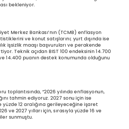
ması bekleniyor.
uriyet Merkez Bankası’nın (TCMB) enflasyon
stiklerini ve konut satışlarını; yurt dışında ise
lık işsizlik maaşı başvuruları ve perakende
irtiyor. Teknik açıdan BIST 100 endeksinin 14.700
00 ve 14.400 puanın destek konumunda olduğunu
oru toplantısında, “2026 yılında enflasyonun,
ğını tahmin ediyoruz. 2027 sonu için ise
e yüzde 12 aralığına gerileyeceğine işaret
26 ve 2027 yılları için, sırasıyla yüzde 16 ve
giler sunmuştu.