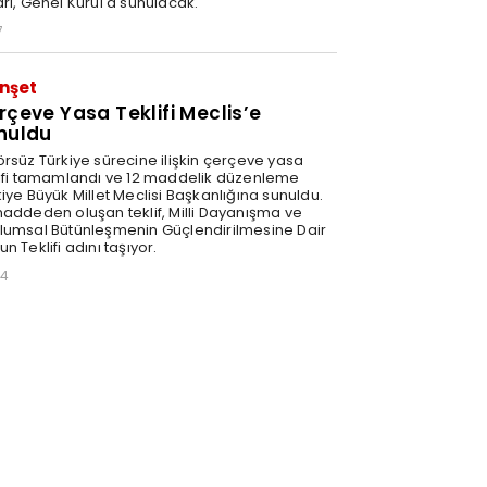
arı, Genel Kurul'a sunulacak.
7
nşet
rçeve Yasa Teklifi Meclis’e
nuldu
örsüz Türkiye sürecine ilişkin çerçeve yasa
lifi tamamlandı ve 12 maddelik düzenleme
iye Büyük Millet Meclisi Başkanlığına sunuldu.
maddeden oluşan teklif, Milli Dayanışma ve
lumsal Bütünleşmenin Güçlendirilmesine Dair
n Teklifi adını taşıyor.
34