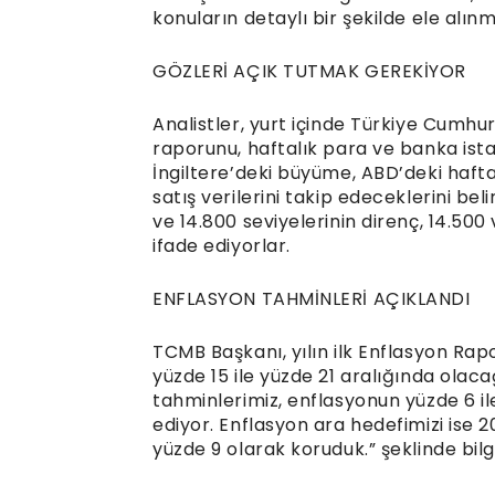
konuların detaylı bir şekilde ele alın
GÖZLERİ AÇIK TUTMAK GEREKİYOR
Analistler, yurt içinde Türkiye Cumh
raporunu, haftalık para ve banka istati
İngiltere’deki büyüme, ABD’deki hafta
satış verilerini takip edeceklerini bel
ve 14.800 seviyelerinin direnç, 14.5
ifade ediyorlar.
ENFLASYON TAHMİNLERİ AÇIKLANDI
TCMB Başkanı, yılın ilk Enflasyon Rap
yüzde 15 ile yüzde 21 aralığında olaca
tahminlerimiz, enflasyonun yüzde 6 il
ediyor. Enflasyon ara hedefimizi ise 20
yüzde 9 olarak koruduk.” şeklinde bil