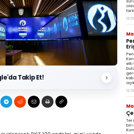
sür
oldu
fark
13:51
Ma
Pe
Eri
Pen
Kend
ett
bul
ger
le'da Takip Et!
kabi
açık
12:0
Ma
Çe
Ter
bir
Kom