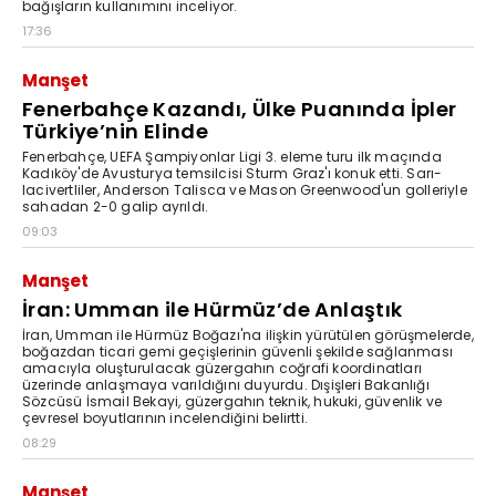
bağışların kullanımını inceliyor.
17:36
Manşet
Fenerbahçe Kazandı, Ülke Puanında İpler
Türkiye’nin Elinde
Fenerbahçe, UEFA Şampiyonlar Ligi 3. eleme turu ilk maçında
Kadıköy'de Avusturya temsilcisi Sturm Graz'ı konuk etti. Sarı-
lacivertliler, Anderson Talisca ve Mason Greenwood'un golleriyle
sahadan 2-0 galip ayrıldı.
09:03
Manşet
İran: Umman ile Hürmüz’de Anlaştık
İran, Umman ile Hürmüz Boğazı'na ilişkin yürütülen görüşmelerde,
boğazdan ticari gemi geçişlerinin güvenli şekilde sağlanması
amacıyla oluşturulacak güzergahın coğrafi koordinatları
üzerinde anlaşmaya varıldığını duyurdu. Dışişleri Bakanlığı
Sözcüsü İsmail Bekayi, güzergahın teknik, hukuki, güvenlik ve
çevresel boyutlarının incelendiğini belirtti.
08:29
Manşet