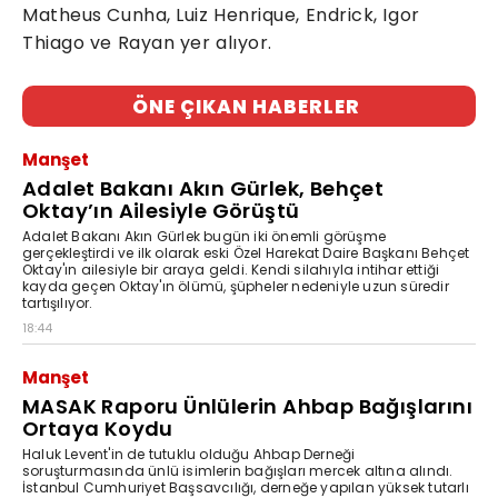
Matheus Cunha, Luiz Henrique, Endrick, Igor
Thiago ve Rayan yer alıyor.
ÖNE ÇIKAN HABERLER
Manşet
Adalet Bakanı Akın Gürlek, Behçet
Oktay’ın Ailesiyle Görüştü
Adalet Bakanı Akın Gürlek bugün iki önemli görüşme
gerçekleştirdi ve ilk olarak eski Özel Harekat Daire Başkanı Behçet
Oktay'ın ailesiyle bir araya geldi. Kendi silahıyla intihar ettiği
kayda geçen Oktay'ın ölümü, şüpheler nedeniyle uzun süredir
tartışılıyor.
18:44
Manşet
MASAK Raporu Ünlülerin Ahbap Bağışlarını
Ortaya Koydu
Haluk Levent'in de tutuklu olduğu Ahbap Derneği
soruşturmasında ünlü isimlerin bağışları mercek altına alındı.
İstanbul Cumhuriyet Başsavcılığı, derneğe yapılan yüksek tutarlı