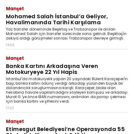
Manşet
Mohamed Salah İstanbul’a Geliyor,
Havalimanında Tarihi Karşılama
Yaz transfer döneminde Beşiktaş ve Trabzonspor ile anılan
Mohamed Salah için transfer sürecinde sona gelindi. Beşiktaş'ın
askıya aldığı görüşmeler sonrası Trabzonspor devreye girmişti.
14:06
Manşet
Banka Kartını Arkadaşına Veren
Motokuryeye 22 Yıl Hapis
İstanbul'da motokuryelik yapan 20 yaşındaki Bülent Karaçeper'in
başı, banka kartını ödünç verdiği arkadaşı yüzünden büyük bir
dolandırıcılık soruşturmasına karıştı. Karaçeper, bloke olan
hesabına havale yapılamadığını söyleyen komşusu ve arkadaşı
Murat G.'ye önce IBAN numarasını, ardından da parayı çekmesi
için banka kartını ve şifresini verdi.
17:23
Manşet
Etimesgut Belediyesi’ne Operasyonda 55