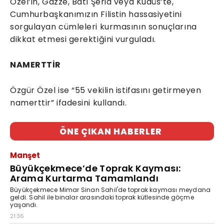
Özel’in, Gazze, Batı Şeria veya Kudüs’te,
Cumhurbaşkanımızın Filistin hassasiyetini
sorgulayan cümleleri kurmasının sonuçlarına
dikkat etmesi gerektiğini vurguladı.
NAMERTTİR
Özgür Özel ise “55 vekilin istifasını getirmeyen
namerttir” ifadesini kullandı.
ÖNE ÇIKAN HABERLER
Manşet
Büyükçekmece’de Toprak Kayması:
Arama Kurtarma Tamamlandı
Büyükçekmece Mimar Sinan Sahil'de toprak kayması meydana
geldi. Sahil ile binalar arasındaki toprak kütlesinde göçme
yaşandı.
21:36