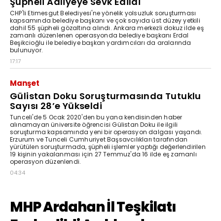
Şüpheli Adliyeye Sevk Edildi
CHP'li Etimesgut Belediyesi'ne yönelik yolsuzluk soruşturması
kapsamında belediye başkanı ve çok sayıda üst düzey yetkili
dahil 55 şüpheli gözaltına alındı. Ankara merkezli dokuz ilde eş
zamanlı düzenlenen operasyonda belediye başkanı Erdal
Beşikcioğlu ile belediye başkan yardımcıları da aralarında
bulunuyor.
17:17
Manşet
Gülistan Doku Soruşturmasında Tutuklu
Sayısı 28’e Yükseldi
Tunceli'de 5 Ocak 2020'den bu yana kendisinden haber
alınamayan üniversite öğrencisi Gülistan Doku ile ilgili
soruşturma kapsamında yeni bir operasyon dalgası yaşandı.
Erzurum ve Tunceli Cumhuriyet Başsavcılıkları tarafından
yürütülen soruşturmada, şüpheli işlemler yaptığı değerlendirilen
19 kişinin yakalanması için 27 Temmuz'da 16 ilde eş zamanlı
operasyon düzenlendi.
04:34