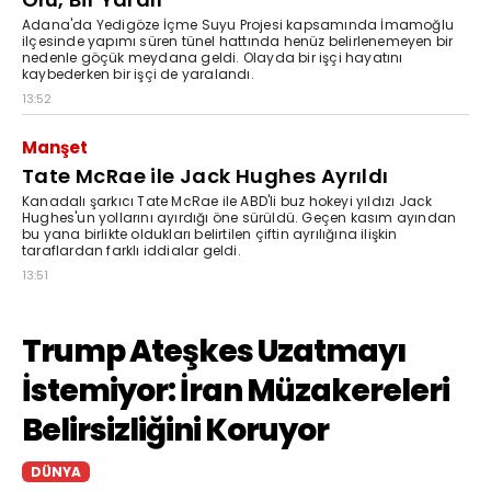
Adana'da Yedigöze İçme Suyu Projesi kapsamında İmamoğlu
ilçesinde yapımı süren tünel hattında henüz belirlenemeyen bir
nedenle göçük meydana geldi. Olayda bir işçi hayatını
kaybederken bir işçi de yaralandı.
13:52
Manşet
Tate McRae ile Jack Hughes Ayrıldı
Kanadalı şarkıcı Tate McRae ile ABD'li buz hokeyi yıldızı Jack
Hughes'un yollarını ayırdığı öne sürüldü. Geçen kasım ayından
bu yana birlikte oldukları belirtilen çiftin ayrılığına ilişkin
taraflardan farklı iddialar geldi.
13:51