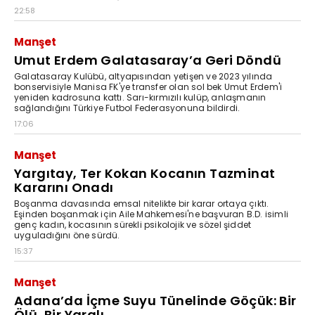
22:58
Manşet
Umut Erdem Galatasaray’a Geri Döndü
Galatasaray Kulübü, altyapısından yetişen ve 2023 yılında
bonservisiyle Manisa FK'ye transfer olan sol bek Umut Erdem'i
yeniden kadrosuna kattı. Sarı-kırmızılı kulüp, anlaşmanın
sağlandığını Türkiye Futbol Federasyonuna bildirdi.
17:06
Manşet
Yargıtay, Ter Kokan Kocanın Tazminat
Kararını Onadı
Boşanma davasında emsal nitelikte bir karar ortaya çıktı.
Eşinden boşanmak için Aile Mahkemesi'ne başvuran B.D. isimli
genç kadın, kocasının sürekli psikolojik ve sözel şiddet
uyguladığını öne sürdü.
15:37
Manşet
Adana’da İçme Suyu Tünelinde Göçük: Bir
Ölü, Bir Yaralı