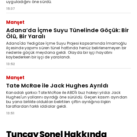
uyguladığını öne sürdü.
15:37
Manşet
Adana’da İçme Suyu Tünelinde Göçük: Bir
Ölü, Bir Yaralı
Adana'da Yedigöze İçme Suyu Projesi kapsamında İmamoğlu
ilçesinde yapımı süren tünel hattında henüz belirlenemeyen bir
nedenle göçük meydana geldi. Olayda bir işçi hayatını
kaybederken bir işçi de yaralandı.
13:52
Manşet
Tate McRae ile Jack Hughes Ayrıldı
Kanadalı şarkıcı Tate McRae ile ABD'li buz hokeyi yıldızı Jack
Hughes'un yollarını ayırdığı öne sürüldü. Geçen kasım ayından
bu yana birlikte oldukları belirtilen çiftin ayrılığına ilişkin
taraflardan farklı iddialar geldi.
13:51