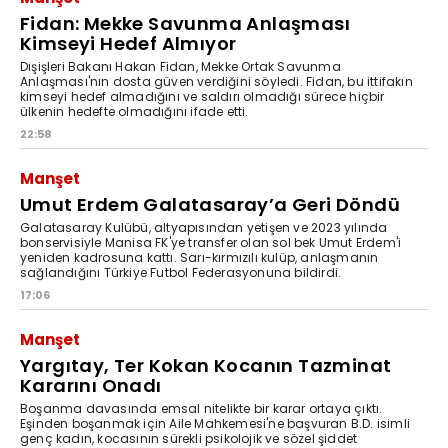
Fidan: Mekke Savunma Anlaşması
Kimseyi Hedef Almıyor
Dışişleri Bakanı Hakan Fidan, Mekke Ortak Savunma
Anlaşması'nın dosta güven verdiğini söyledi. Fidan, bu ittifakın
kimseyi hedef almadığını ve saldırı olmadığı sürece hiçbir
ülkenin hedefte olmadığını ifade etti.
22:58
Manşet
Umut Erdem Galatasaray’a Geri Döndü
Galatasaray Kulübü, altyapısından yetişen ve 2023 yılında
bonservisiyle Manisa FK'ye transfer olan sol bek Umut Erdem'i
yeniden kadrosuna kattı. Sarı-kırmızılı kulüp, anlaşmanın
sağlandığını Türkiye Futbol Federasyonuna bildirdi.
17:06
Manşet
Yargıtay, Ter Kokan Kocanın Tazminat
Kararını Onadı
Boşanma davasında emsal nitelikte bir karar ortaya çıktı.
Eşinden boşanmak için Aile Mahkemesi'ne başvuran B.D. isimli
genç kadın, kocasının sürekli psikolojik ve sözel şiddet